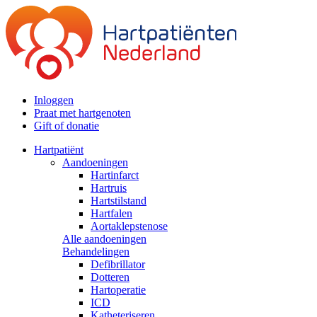
Inloggen
Praat met hartgenoten
Gift of donatie
Hartpatiënt
Aandoeningen
Hartinfarct
Hartruis
Hartstilstand
Hartfalen
Aortaklepstenose
Alle aandoeningen
Behandelingen
Defibrillator
Dotteren
Hartoperatie
ICD
Katheteriseren