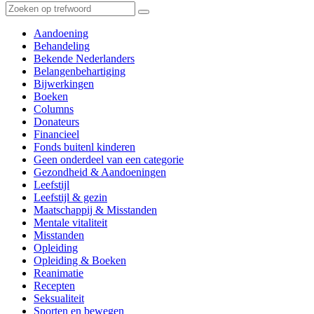
Aandoening
Behandeling
Bekende Nederlanders
Belangenbehartiging
Bijwerkingen
Boeken
Columns
Donateurs
Financieel
Fonds buitenl kinderen
Geen onderdeel van een categorie
Gezondheid & Aandoeningen
Leefstijl
Leefstijl & gezin
Maatschappij & Misstanden
Mentale vitaliteit
Misstanden
Opleiding
Opleiding & Boeken
Reanimatie
Recepten
Seksualiteit
Sporten en bewegen