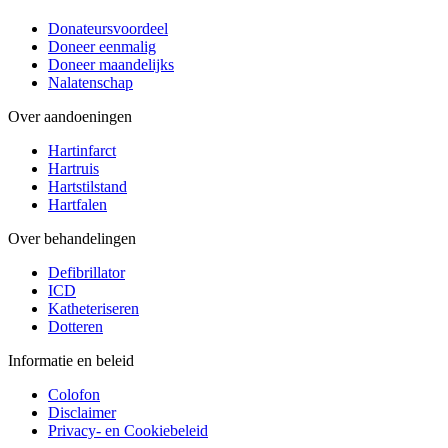
Donateursvoordeel
Doneer eenmalig
Doneer maandelijks
Nalatenschap
Over aandoeningen
Hartinfarct
Hartruis
Hartstilstand
Hartfalen
Over behandelingen
Defibrillator
ICD
Katheteriseren
Dotteren
Informatie en beleid
Colofon
Disclaimer
Privacy- en Cookiebeleid