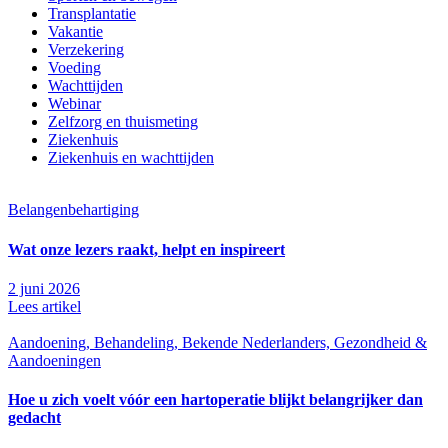
Transplantatie
Vakantie
Verzekering
Voeding
Wachttijden
Webinar
Zelfzorg en thuismeting
Ziekenhuis
Ziekenhuis en wachttijden
Belangenbehartiging
Wat onze lezers raakt, helpt en inspireert
2 juni 2026
Lees artikel
Aandoening, Behandeling, Bekende Nederlanders, Gezondheid &
Aandoeningen
Hoe u zich voelt vóór een hartoperatie blijkt belangrijker dan
gedacht