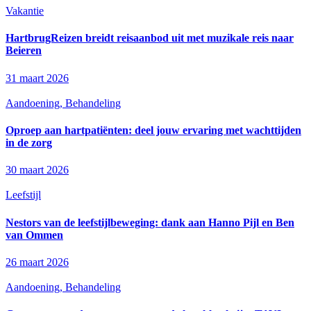
Vakantie
HartbrugReizen breidt reisaanbod uit met muzikale reis naar
Beieren
31 maart 2026
Aandoening, Behandeling
Oproep aan hartpatiënten: deel jouw ervaring met wachttijden
in de zorg
30 maart 2026
Leefstijl
Nestors van de leefstijlbeweging: dank aan Hanno Pijl en Ben
van Ommen
26 maart 2026
Aandoening, Behandeling