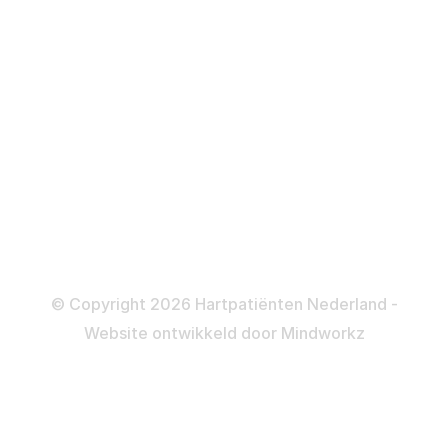
Defibrillator
ICD
Katheteriseren
Dotteren
Informatie en beleid
Colofon
Disclaimer
Privacy- en Cookiebeleid
© Copyright 2026 Hartpatiënten Nederland -
Website ontwikkeld door
Mindworkz