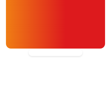
Help mee en doneer
ouw donatie kunnen we 1,7 miljoen
t- en vaatpatiënten onafhankelijk
blijven ondersteunen.