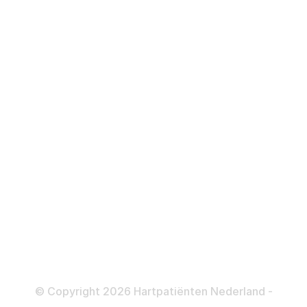
Hartfalen
Over behandelingen
Defibrillator
ICD
Katheteriseren
Dotteren
Informatie en beleid
Colofon
Disclaimer
Privacy- en Cookiebeleid
© Copyright 2026 Hartpatiënten Nederland -