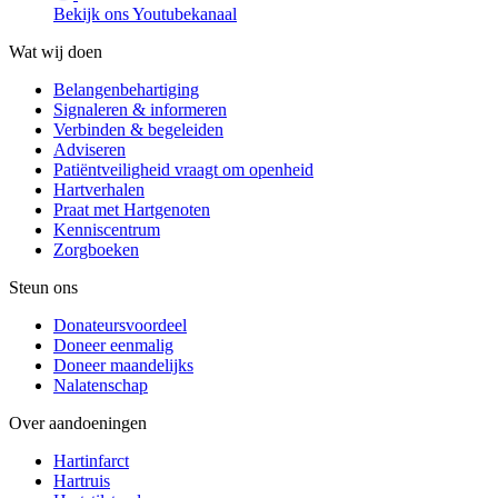
Bekijk ons Youtubekanaal
Wat wij doen
Belangenbehartiging
Signaleren & informeren
Verbinden & begeleiden
Adviseren
Patiëntveiligheid vraagt om openheid
Hartverhalen
Praat met Hartgenoten
Kenniscentrum
Zorgboeken
Steun ons
Donateursvoordeel
Doneer eenmalig
Doneer maandelijks
Nalatenschap
Over aandoeningen
Hartinfarct
Hartruis