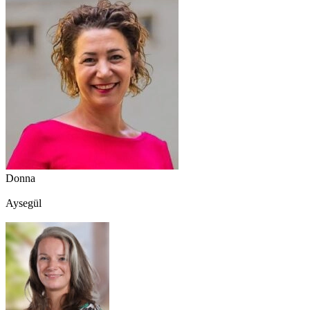
Donna
Aysegül