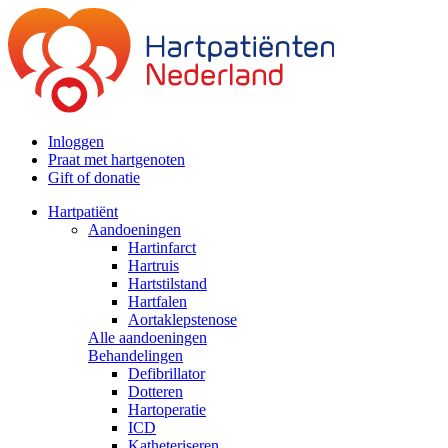
Inloggen
Praat met hartgenoten
Gift of donatie
Hartpatiënt
Aandoeningen
Hartinfarct
Hartruis
Hartstilstand
Hartfalen
Aortaklepstenose
Alle aandoeningen
Behandelingen
Defibrillator
Dotteren
Hartoperatie
ICD
Katheteriseren