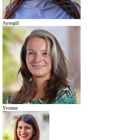
Aysegül
Yvonne