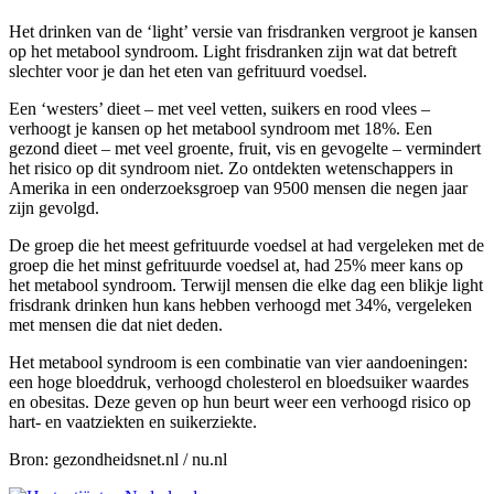
Het drinken van de ‘light’ versie van frisdranken vergroot je kansen
op het metabool syndroom. Light frisdranken zijn wat dat betreft
slechter voor je dan het eten van gefrituurd voedsel.
Een ‘westers’ dieet – met veel vetten, suikers en rood vlees –
verhoogt je kansen op het metabool syndroom met 18%. Een
gezond dieet – met veel groente, fruit, vis en gevogelte – vermindert
het risico op dit syndroom niet. Zo ontdekten wetenschappers in
Amerika in een onderzoeksgroep van 9500 mensen die negen jaar
zijn gevolgd.
De groep die het meest gefrituurde voedsel at had vergeleken met de
groep die het minst gefrituurde voedsel at, had 25% meer kans op
het metabool syndroom. Terwijl mensen die elke dag een blikje light
frisdrank drinken hun kans hebben verhoogd met 34%, vergeleken
met mensen die dat niet deden.
Het metabool syndroom is een combinatie van vier aandoeningen:
een hoge bloeddruk, verhoogd cholesterol en bloedsuiker waardes
en obesitas. Deze geven op hun beurt weer een verhoogd risico op
hart- en vaatziekten en suikerziekte.
Bron: gezondheidsnet.nl / nu.nl