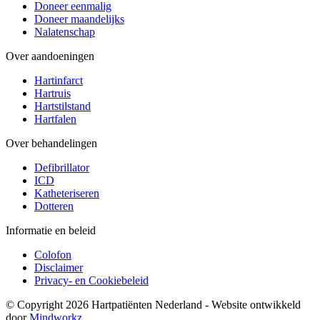
Doneer eenmalig
Doneer maandelijks
Nalatenschap
Over aandoeningen
Hartinfarct
Hartruis
Hartstilstand
Hartfalen
Over behandelingen
Defibrillator
ICD
Katheteriseren
Dotteren
Informatie en beleid
Colofon
Disclaimer
Privacy- en Cookiebeleid
© Copyright 2026 Hartpatiënten Nederland - Website ontwikkeld
door
Mindworkz