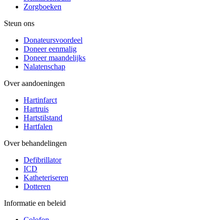
Zorgboeken
Steun ons
Donateursvoordeel
Doneer eenmalig
Doneer maandelijks
Nalatenschap
Over aandoeningen
Hartinfarct
Hartruis
Hartstilstand
Hartfalen
Over behandelingen
Defibrillator
ICD
Katheteriseren
Dotteren
Informatie en beleid
Colofon