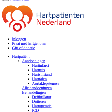
Inloggen
Praat met hartgenoten
Gift of donatie
Hartpatiënt
Aandoeningen
Hartinfarct
Hartruis
Hartstilstand
Hartfalen
Aortaklepstenose
Alle aandoeningen
Behandelingen
Defibrillator
Dotteren
Hartoperatie
ICD