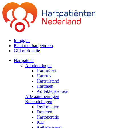
Inloggen
Praat met hartgenoten
Gift of donatie
Hartpatiënt
Aandoeningen
Hartinfarct
Hartruis
Hartstilstand
Hartfalen
Aortaklepstenose
Alle aandoeningen
Behandelingen
Defibrillator
Dotteren
Hartoperatie
ICD
Katheteriseren