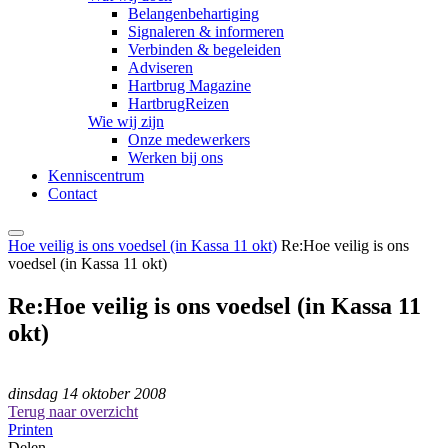
Belangenbehartiging
Signaleren & informeren
Verbinden & begeleiden
Adviseren
Hartbrug Magazine
HartbrugReizen
Wie wij zijn
Onze medewerkers
Werken bij ons
Kenniscentrum
Contact
Hoe veilig is ons voedsel (in Kassa 11 okt)
Re:Hoe veilig is ons
voedsel (in Kassa 11 okt)
Re:Hoe veilig is ons voedsel (in Kassa 11
okt)
dinsdag 14 oktober 2008
Terug naar overzicht
Printen
Delen