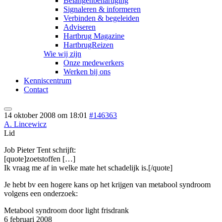
Belangenbehartiging
Signaleren & informeren
Verbinden & begeleiden
Adviseren
Hartbrug Magazine
HartbrugReizen
Wie wij zijn
Onze medewerkers
Werken bij ons
Kenniscentrum
Contact
14 oktober 2008 om 18:01
#146363
A. Lincewicz
Lid
Job Pieter Tent schrijft:
[quote]zoetstoffen […]
Ik vraag me af in welke mate het schadelijk is.[/quote]
Je hebt bv een hogere kans op het krijgen van metabool syndroom
volgens een onderzoek:
Metabool syndroom door light frisdrank
6 februari 2008