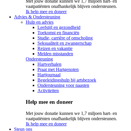
Met jouw donatie kunnen we 1,7 miljoen hart- en
vaatpatiënten onafhankelijk blijven ondersteunen.
Ik help mee en doneer
Advies & Ondersteuning
Hulp en advies
Leefstijl en gezondheid
Toekomst en financiën
Studie, carrière of omscholing
Seksualiteit en zwangerschap
Reizen en vakantie
Melden misstanden
Ondersteuning
Hartverhalen
Praat met Hartgenoten
Hartjournaal
Begeleidingshulp bij artsbezoek
Ondersteuning voor naasten
Activiteiten
Help mee en doneer
Met jouw donatie kunnen we 1,7 miljoen hart- en
vaatpatiënten onafhankelijk blijven ondersteunen.
Ik help mee en doneer
Steun ons