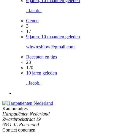
9 jaren, 10 maanden geleden
..Jacob..
Genen
3
17
9 jaren, 10 maanden geleden
whwresblow@gmail.com
Recepten en tips
23
120
10 jaren geleden
..Jacob..
Kantooradres
Hartpatiënten Nederland
Zwartbroekstraat 19
6041 JL Roermond
Contact opnemen