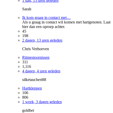
1 dag, 15 uren geleden
Sarah
Ik kom graag in contact met…
Als u graag in contact wil komen met hartgenoten. Laat
hier dan een oproep achter.
45
198
2 dagen, 13 uren geleden
Chris Verhoeven
Ritmestoornissen
311
1,116
4 dagen, 4 uren geleden
silketauchert88
Hartkleppen
106
806
1 week, 3 dagen geleden
goldbet