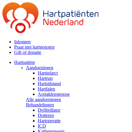
Inloggen
Praat met hartgenoten
Gift of donatie
Hartpatiënt
Aandoeningen
Hartinfarct
Hartruis
Hartstilstand
Hartfalen
Aortaklepstenose
Alle aandoeningen
Behandelingen
Defibrillator
Dotteren
Hartoperatie
ICD
Katheteriseren