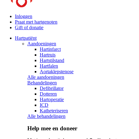
Inloggen
Praat met hartgenoten
Gift of donatie
Hartpatiënt
Aandoeningen
Hartinfarct
Hartruis
Hartstilstand
Hartfalen
Aortaklepstenose
Alle aandoeningen
Behandelingen
Defibrillator
Dotteren
Hartoperatie
ICD
Katheteriseren
Alle behandelingen
Help mee en doneer