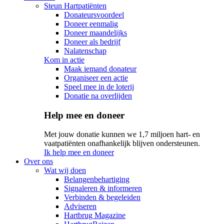
Steun Hartpatiënten
Donateursvoordeel
Doneer eenmalig
Doneer maandelijks
Doneer als bedrijf
Nalatenschap
Kom in actie
Maak iemand donateur
Organiseer een actie
Speel mee in de loterij
Donatie na overlijden
Help mee en doneer
Met jouw donatie kunnen we 1,7 miljoen hart- en
vaatpatiënten onafhankelijk blijven ondersteunen.
Ik help mee en doneer
Over ons
Wat wij doen
Belangenbehartiging
Signaleren & informeren
Verbinden & begeleiden
Adviseren
Hartbrug Magazine