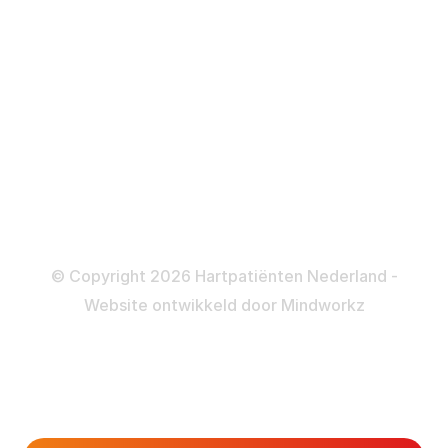
ICD
Katheteriseren
Dotteren
Informatie en beleid
Colofon
Disclaimer
Privacy- en Cookiebeleid
© Copyright 2026 Hartpatiënten Nederland -
Website ontwikkeld door
Mindworkz