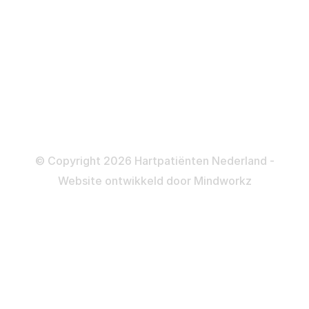
Katheteriseren
Dotteren
Informatie en beleid
Colofon
Disclaimer
Privacy- en Cookiebeleid
© Copyright 2026 Hartpatiënten Nederland -
Website ontwikkeld door
Mindworkz