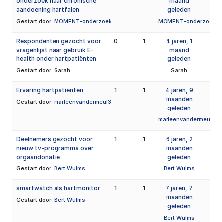
onderzoek naar chronische
maand
aandoening hartfalen
geleden
Gestart door:
MOMENT-onderzoek
MOMENT-onderzoek
Respondenten gezocht voor
0
1
4 jaren, 1
vragenlijst naar gebruik E-
maand
health onder hartpatiënten
geleden
Gestart door:
Sarah
Sarah
Ervaring hartpatiënten
1
1
4 jaren, 9
maanden
Gestart door:
marleenvandermeul3
geleden
marleenvandermeul3
Deelnemers gezocht voor
1
1
6 jaren, 2
nieuw tv-programma over
maanden
orgaandonatie
geleden
Gestart door:
Bert Wulms
Bert Wulms
smartwatch als hartmonitor
1
1
7 jaren, 7
maanden
Gestart door:
Bert Wulms
geleden
Bert Wulms