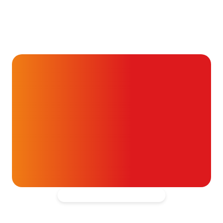
Aandoening, Behandeling, Gezondheid & Aandoeningen, 
Je kunt vaak veel meer
dan je denkt
16 juli 2026
Alvast ontzettend bedankt!
Help mee en doneer
ouw donatie kunnen we 1,7 miljoen
t- en vaatpatiënten onafhankelijk
blijven ondersteunen.