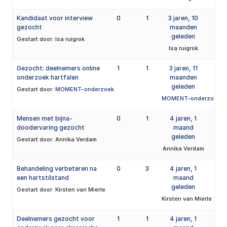
Kandidaat voor interview
0
1
3 jaren, 10
gezocht
maanden
geleden
Gestart door:
Isa ruigrok
Isa ruigrok
Gezocht: deelnemers online
1
1
3 jaren, 11
onderzoek hartfalen
maanden
geleden
Gestart door:
MOMENT-onderzoek
MOMENT-onderzoek
Mensen met bijna-
0
1
4 jaren, 1
doodervaring gezocht
maand
geleden
Gestart door:
Annika Verdam
Annika Verdam
Behandeling verbeteren na
0
3
4 jaren, 1
een hartstilstand
maand
geleden
Gestart door:
Kirsten van Mierle
Kirsten van Mierle
Deelnemers gezocht voor
1
1
4 jaren, 1