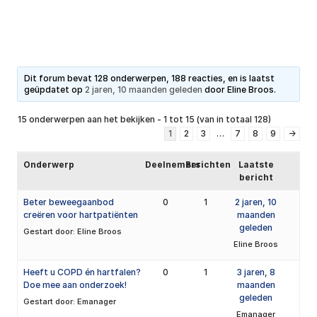
Dit forum bevat 128 onderwerpen, 188 reacties, en is laatst
geüpdatet op
2 jaren, 10 maanden geleden
door
Eline Broos
.
15 onderwerpen aan het bekijken - 1 tot 15 (van in totaal 128)
1
2
3
…
7
8
9
→
Onderwerp
Deelnemers
Berichten
Laatste
bericht
Beter beweegaanbod
0
1
2 jaren, 10
creëren voor hartpatiënten
maanden
geleden
Gestart door:
Eline Broos
Eline Broos
Heeft u COPD én hartfalen?
0
1
3 jaren, 8
Doe mee aan onderzoek!
maanden
geleden
Gestart door:
Emanager
Emanager