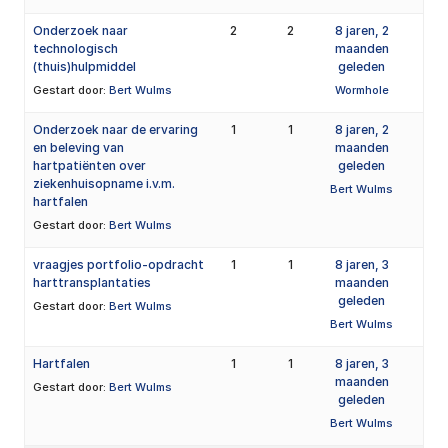
Onderzoek naar
2
2
8 jaren, 2
technologisch
maanden
(thuis)hulpmiddel
geleden
Gestart door:
Bert Wulms
Wormhole
Onderzoek naar de ervaring
1
1
8 jaren, 2
en beleving van
maanden
hartpatiënten over
geleden
ziekenhuisopname i.v.m.
Bert Wulms
hartfalen
Gestart door:
Bert Wulms
vraagjes portfolio-opdracht
1
1
8 jaren, 3
harttransplantaties
maanden
geleden
Gestart door:
Bert Wulms
Bert Wulms
Hartfalen
1
1
8 jaren, 3
maanden
Gestart door:
Bert Wulms
geleden
Bert Wulms