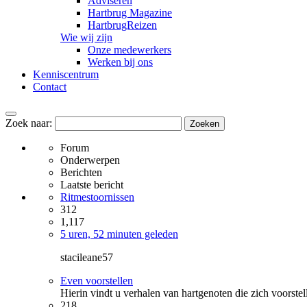
Adviseren
Hartbrug Magazine
HartbrugReizen
Wie wij zijn
Onze medewerkers
Werken bij ons
Kenniscentrum
Contact
Zoek naar:
Forum
Onderwerpen
Berichten
Laatste bericht
Ritmestoornissen
312
1,117
5 uren, 52 minuten geleden
stacileane57
Even voorstellen
Hierin vindt u verhalen van hartgenoten die zich voorstell
218