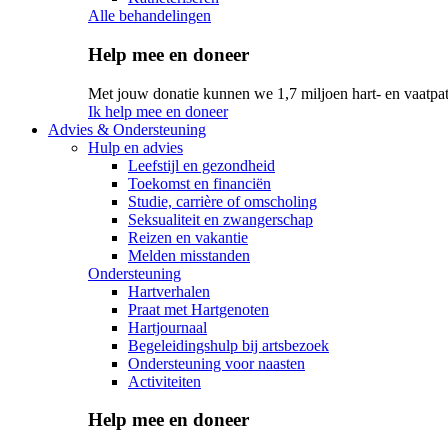
Alle behandelingen
Help mee en doneer
Met jouw donatie kunnen we 1,7 miljoen hart- en vaatpat
Ik help mee en doneer
Advies & Ondersteuning
Hulp en advies
Leefstijl en gezondheid
Toekomst en financiën
Studie, carrière of omscholing
Seksualiteit en zwangerschap
Reizen en vakantie
Melden misstanden
Ondersteuning
Hartverhalen
Praat met Hartgenoten
Hartjournaal
Begeleidingshulp bij artsbezoek
Ondersteuning voor naasten
Activiteiten
Help mee en doneer