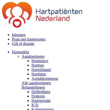
Inloggen
Praat met hartgenoten
Gift of donatie
Hartpatiënt
Aandoeningen
Hartinfarct
Hartruis
Hartstilstand
Hartfalen
Aortaklepstenose
Alle aandoeningen
Behandelingen
Defibrillator
Dotteren
Hartoperatie
ICD
Katheteriseren