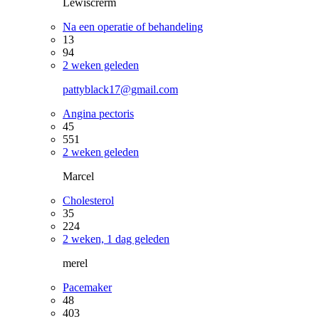
Lewiscrerm
Na een operatie of behandeling
13
94
2 weken geleden
pattyblack17@gmail.com
Angina pectoris
45
551
2 weken geleden
Marcel
Cholesterol
35
224
2 weken, 1 dag geleden
merel
Pacemaker
48
403