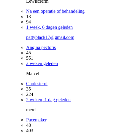
Lewiscrerm
Na een operatie of behandeling
13
94
1 week, 6 dagen geleden
pattyblack17@gmail.com
Angina pectoris
45
551
2 weken geleden
Marcel
Cholesterol
35
224
2 weken, 1 dag geleden
merel
Pacemaker
48
403