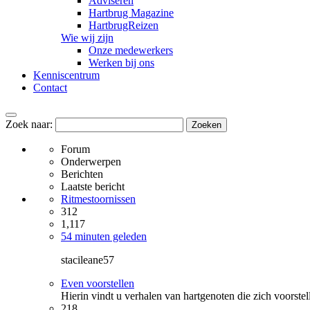
Adviseren
Hartbrug Magazine
HartbrugReizen
Wie wij zijn
Onze medewerkers
Werken bij ons
Kenniscentrum
Contact
Zoek naar:
Forum
Onderwerpen
Berichten
Laatste bericht
Ritmestoornissen
312
1,117
54 minuten geleden
stacileane57
Even voorstellen
Hierin vindt u verhalen van hartgenoten die zich voorstell
218