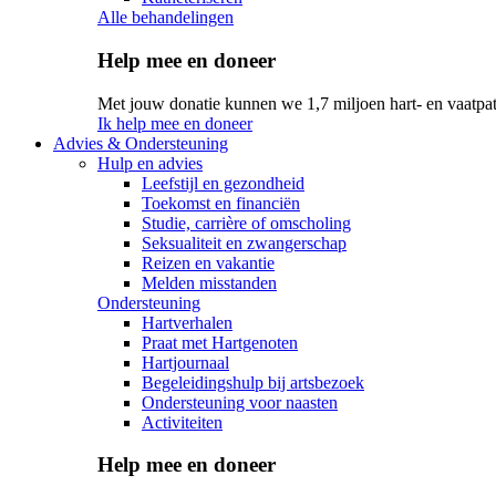
Alle behandelingen
Help mee en doneer
Met jouw donatie kunnen we 1,7 miljoen hart- en vaatpat
Ik help mee en doneer
Advies & Ondersteuning
Hulp en advies
Leefstijl en gezondheid
Toekomst en financiën
Studie, carrière of omscholing
Seksualiteit en zwangerschap
Reizen en vakantie
Melden misstanden
Ondersteuning
Hartverhalen
Praat met Hartgenoten
Hartjournaal
Begeleidingshulp bij artsbezoek
Ondersteuning voor naasten
Activiteiten
Help mee en doneer