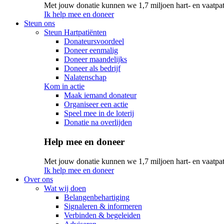
Met jouw donatie kunnen we 1,7 miljoen hart- en vaatpat
Ik help mee en doneer
Steun ons
Steun Hartpatiënten
Donateursvoordeel
Doneer eenmalig
Doneer maandelijks
Doneer als bedrijf
Nalatenschap
Kom in actie
Maak iemand donateur
Organiseer een actie
Speel mee in de loterij
Donatie na overlijden
Help mee en doneer
Met jouw donatie kunnen we 1,7 miljoen hart- en vaatpat
Ik help mee en doneer
Over ons
Wat wij doen
Belangenbehartiging
Signaleren & informeren
Verbinden & begeleiden