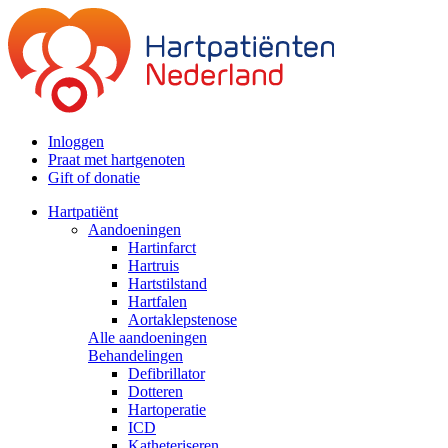
Inloggen
Praat met hartgenoten
Gift of donatie
Hartpatiënt
Aandoeningen
Hartinfarct
Hartruis
Hartstilstand
Hartfalen
Aortaklepstenose
Alle aandoeningen
Behandelingen
Defibrillator
Dotteren
Hartoperatie
ICD
Katheteriseren