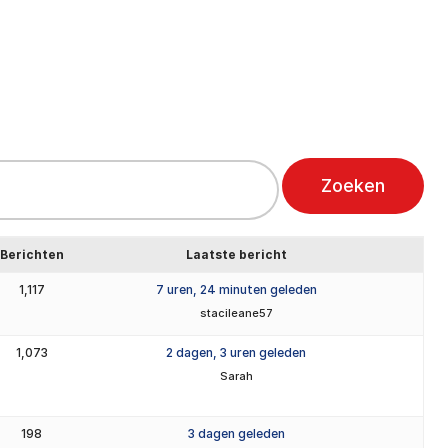
un ons
Over ons
Kenniscentrum
Contact
Berichten
Laatste bericht
1,117
7 uren, 24 minuten geleden
stacileane57
1,073
2 dagen, 3 uren geleden
Sarah
198
3 dagen geleden