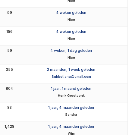
Nice
99
4 weken geleden
Nice
156
4 weken geleden
Nice
59
4 weken, 1 dag geleden
Nice
355
2 maanden, 1 week geleden
Subbotlana@gmail.com
804
1 jaar, 1 maand geleden
Henk Grootoonk
83
1 jaar, 4 maanden geleden
Sandra
1,428
1 jaar, 4 maanden geleden
Wim