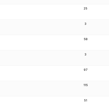
25
3
58
3
97
115
51