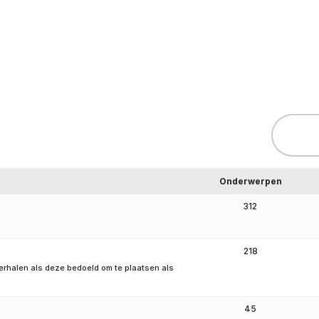
Hartpatiënt
Advies & Ondersteuning
Ste
Onderwerpen
312
218
 verhalen als deze bedoeld om te plaatsen als
45