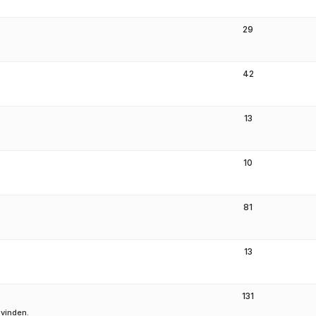
29
42
13
10
81
13
131
 vinden.