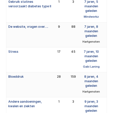
Gebruik statines
1
3
7 jaren, 5
veroorzaakt diabetes type II
maanden
geleden
Mindworkz
De website, vragen over….
9
88
7 jaren, 8
maanden
geleden
Hartgenoten
Stress
17
45
7 jaren, 10
maanden
geleden
Gabi Laning
Bloeddruk
28
159
8 jaren, 4
maanden
geleden
Hartgenoten
Andere aandoeningen,
1
3
9 jaren, 3
kwalen en ziekten
maanden
geleden