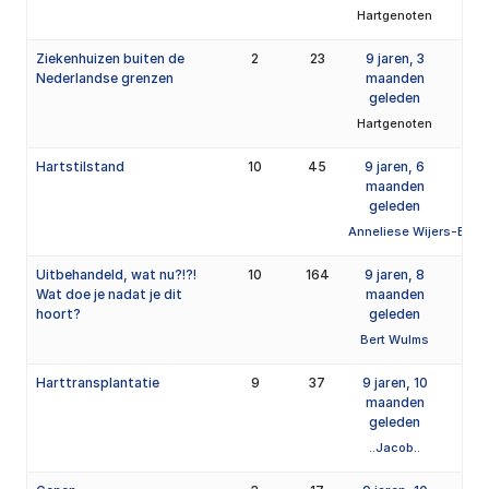
Hartgenoten
Ziekenhuizen buiten de
2
23
9 jaren, 3
Nederlandse grenzen
maanden
geleden
Hartgenoten
Hartstilstand
10
45
9 jaren, 6
maanden
geleden
Anneliese Wijers-Bart
Uitbehandeld, wat nu?!?!
10
164
9 jaren, 8
Wat doe je nadat je dit
maanden
hoort?
geleden
Bert Wulms
Harttransplantatie
9
37
9 jaren, 10
maanden
geleden
..Jacob..