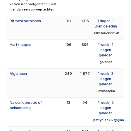
komen met hartgenoten. Laat
hier dan een oproep achter.
Ritmestoornissen
311
1,116
3 dagen, 3
uren geleden
silketauchert88
Hartkleppen
106
806
1 week, 2
dagen
geleden
goldbet
Algemeen
249
1,877
1 week, 3
dagen
geleden
Lewiscrerm
Na een operatie of
13
94
1 week, 5
behandeling
dagen
geleden
pattyblack17@gmail.c