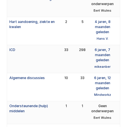
onderwerpen
Bert Wulms
Hart aandoening, ziekte en
2
5
4 jaren, 8
kwalen
maanden
geleden
Hans V.
ICD
33
298
6 jaren, 7
maanden
geleden
mikeanber
Algemene discussies
10
33
6 jaren, 12
maanden
geleden
Mindworkz
Ondersteunende (hulp)
1
1
Geen
middelen
onderwerpen
Bert Wulms