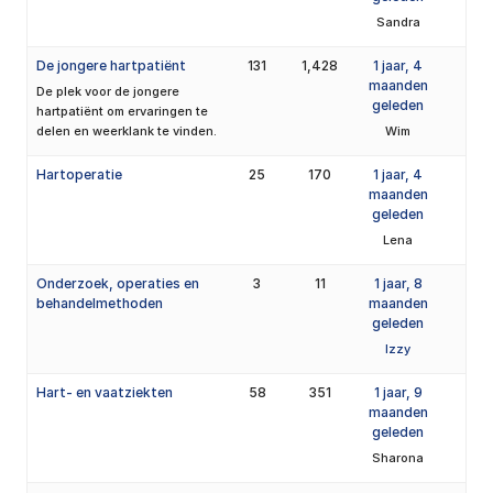
Sandra
De jongere hartpatiënt
131
1,428
1 jaar, 4
maanden
De plek voor de jongere
geleden
hartpatiënt om ervaringen te
delen en weerklank te vinden.
Wim
Hartoperatie
25
170
1 jaar, 4
maanden
geleden
Lena
Onderzoek, operaties en
3
11
1 jaar, 8
behandelmethoden
maanden
geleden
Izzy
Hart- en vaatziekten
58
351
1 jaar, 9
maanden
geleden
Sharona