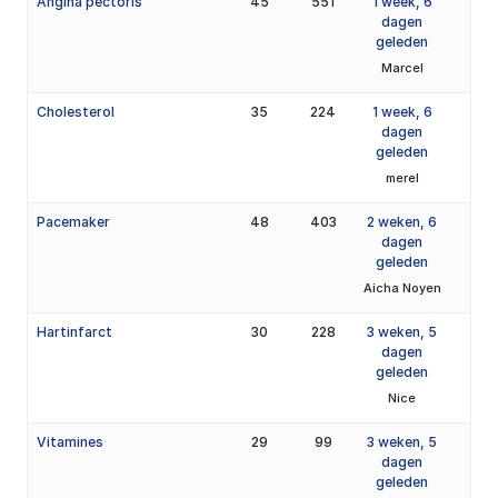
Angina pectoris
45
551
1 week, 6
dagen
geleden
Marcel
Cholesterol
35
224
1 week, 6
dagen
geleden
merel
Pacemaker
48
403
2 weken, 6
dagen
geleden
Aicha Noyen
Hartinfarct
30
228
3 weken, 5
dagen
geleden
Nice
Vitamines
29
99
3 weken, 5
dagen
geleden