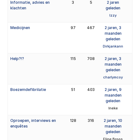
Informatie, advies en
3
5
2 jaren
klachten
geleden
Izzy
Medicijnen
97
467
2 jaren, 3
maanden
geleden
Dirkjankann
Help?!?
115
708
2 jaren, 3
maanden
geleden
charlymcoy
Boezemdefibrilatie
51
403
2 jaren, 9
maanden
geleden
Ineke
Oproepen, interviews en
128
316
2 jaren, 10
enquêtes
maanden
geleden
Eline Broos