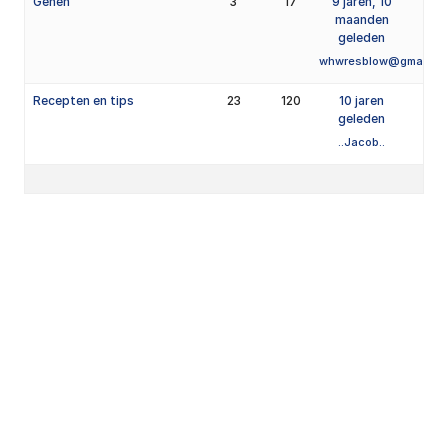
Genen
3
17
9 jaren, 10
maanden
geleden
whwresblow@gmail.c
Recepten en tips
23
120
10 jaren
geleden
..Jacob..
Kantooradres