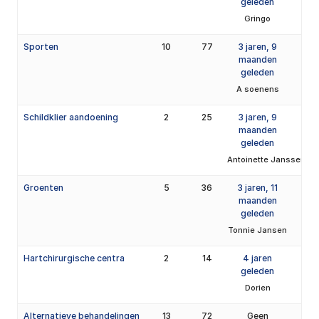
geleden
Gringo
Sporten
10
77
3 jaren, 9
maanden
geleden
A soenens
Schildklier aandoening
2
25
3 jaren, 9
maanden
geleden
Antoinette Janssen
Groenten
5
36
3 jaren, 11
maanden
geleden
Tonnie Jansen
Hartchirurgische centra
2
14
4 jaren
geleden
Dorien
Alternatieve behandelingen
13
72
Geen