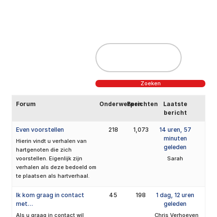
Forum
Onderwerpen
Berichten
Laatste
bericht
Even voorstellen
218
1,073
14 uren, 57
minuten
Hierin vindt u verhalen van
geleden
hartgenoten die zich
voorstellen. Eigenlijk zijn
Sarah
verhalen als deze bedoeld om
te plaatsen als hartverhaal.
Ik kom graag in contact
45
198
1 dag, 12 uren
met…
geleden
Als u graag in contact wil
Chris Verhoeven