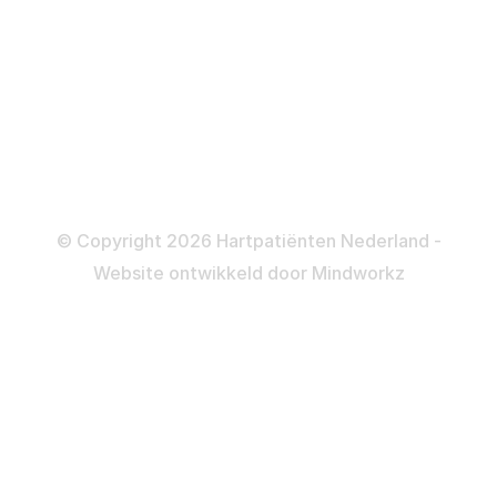
Dotteren
Informatie en beleid
Colofon
Disclaimer
Privacy- en Cookiebeleid
© Copyright 2026 Hartpatiënten Nederland -
Website ontwikkeld door
Mindworkz