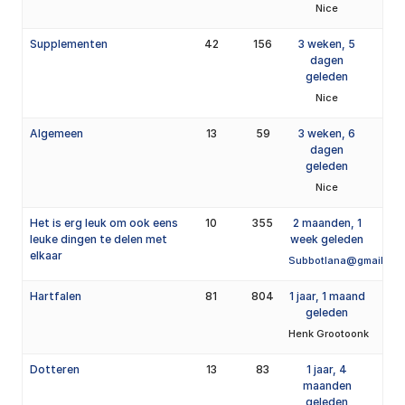
Nice
Supplementen
42
156
3 weken, 5
dagen
geleden
Nice
Algemeen
13
59
3 weken, 6
dagen
geleden
Nice
Het is erg leuk om ook eens
10
355
2 maanden, 1
leuke dingen te delen met
week geleden
elkaar
Subbotlana@gmail.co
Hartfalen
81
804
1 jaar, 1 maand
geleden
Henk Grootoonk
Dotteren
13
83
1 jaar, 4
maanden
geleden