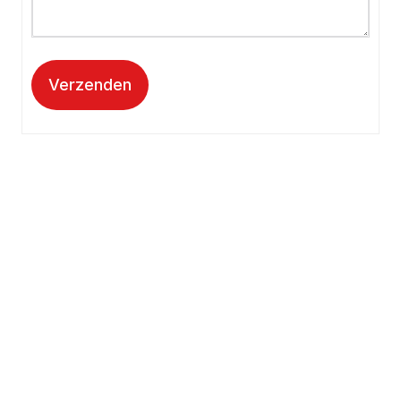
Verzenden
Kantooradres
Hartpatiënten Nederland