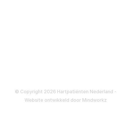
Defibrillator
ICD
Katheteriseren
Dotteren
Informatie en beleid
Colofon
Disclaimer
Privacy- en Cookiebeleid
© Copyright 2026 Hartpatiënten Nederland -
Website ontwikkeld door
Mindworkz