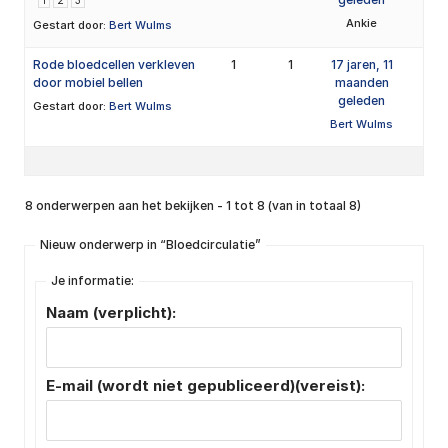
1
2
3
Ankie
Gestart door:
Bert Wulms
Rode bloedcellen verkleven
1
1
17 jaren, 11
door mobiel bellen
maanden
geleden
Gestart door:
Bert Wulms
Bert Wulms
8 onderwerpen aan het bekijken - 1 tot 8 (van in totaal 8)
Nieuw onderwerp in “Bloedcirculatie”
Je informatie:
Naam (verplicht):
E-mail (wordt niet gepubliceerd)(vereist):