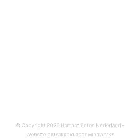
Hartfalen
Over behandelingen
Defibrillator
ICD
Katheteriseren
Dotteren
Informatie en beleid
Colofon
Disclaimer
Privacy- en Cookiebeleid
© Copyright 2026 Hartpatiënten Nederland -
Website ontwikkeld door
Mindworkz