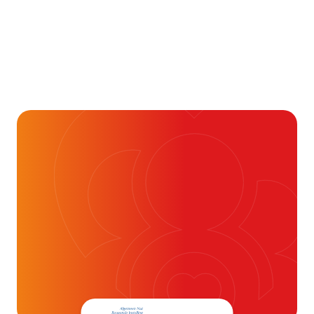
Aandoening, Behandeling, Gezondheid & Aandoeningen, 
Je kunt vaak veel meer
dan je denkt
16 juli 2026
Alvast ontzettend bedankt!
Help mee en doneer
ouw donatie kunnen we 1,7 miljoen
t- en vaatpatiënten onafhankelijk
blijven ondersteunen.