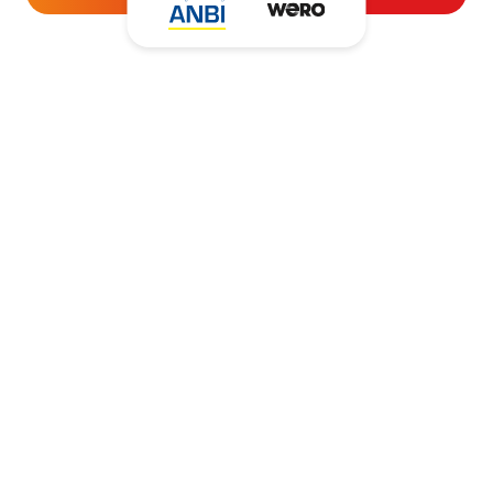
Kantooradres
Hartpatiënten Nederland
Zwartbroekstraat 19
6041 JL Roermond