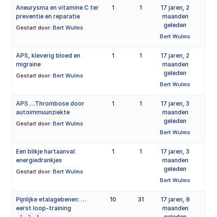
Aneurysma en vitamine C ter
1
1
17 jaren, 2
preventie en reparatie
maanden
geleden
Gestart door:
Bert Wulms
Bert Wulms
APS, kleverig bloed en
1
1
17 jaren, 2
migraine
maanden
geleden
Gestart door:
Bert Wulms
Bert Wulms
APS …Thrombose door
1
1
17 jaren, 3
autoimmuunziekte
maanden
geleden
Gestart door:
Bert Wulms
Bert Wulms
Een blikje hartaanval:
1
1
17 jaren, 3
energiedrankjes
maanden
geleden
Gestart door:
Bert Wulms
Bert Wulms
Pijnlijke etalagebenen: …
10
31
17 jaren, 8
eerst loop-training
maanden
geleden