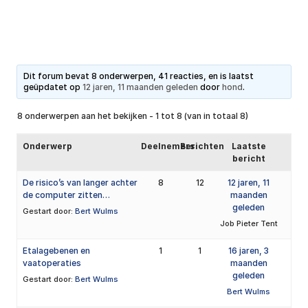
Dit forum bevat 8 onderwerpen, 41 reacties, en is laatst
geüpdatet op
12 jaren, 11 maanden geleden
door
hond
.
8 onderwerpen aan het bekijken - 1 tot 8 (van in totaal 8)
Onderwerp
Deelnemers
Berichten
Laatste
bericht
De risico’s van langer achter
8
12
12 jaren, 11
de computer zitten…
maanden
geleden
Gestart door:
Bert Wulms
Job Pieter Tent
Etalagebenen en
1
1
16 jaren, 3
vaatoperaties
maanden
geleden
Gestart door:
Bert Wulms
Bert Wulms