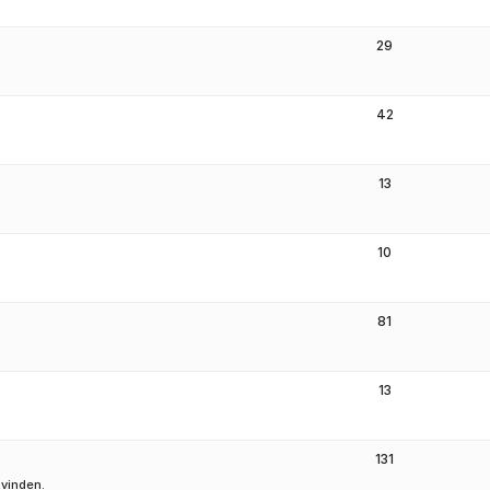
29
42
13
10
81
13
131
 vinden.