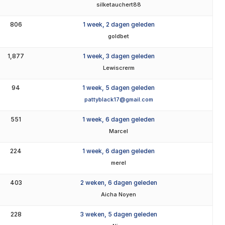
silketauchert88
806
1 week, 2 dagen geleden
goldbet
1,877
1 week, 3 dagen geleden
Lewiscrerm
94
1 week, 5 dagen geleden
pattyblack17@gmail.com
551
1 week, 6 dagen geleden
Marcel
224
1 week, 6 dagen geleden
merel
403
2 weken, 6 dagen geleden
Aicha Noyen
228
3 weken, 5 dagen geleden