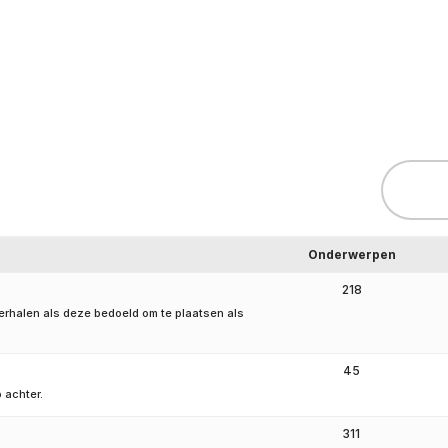
Hartpatiënt
Advies & Ondersteuning
Ste
Onderwerpen
218
 verhalen als deze bedoeld om te plaatsen als
45
 achter.
311