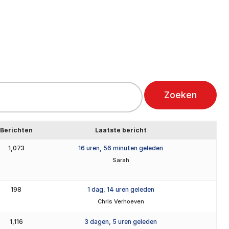
un ons
Over ons
Kenniscentrum
Contact
Berichten
Laatste bericht
1,073
16 uren, 56 minuten geleden
Sarah
198
1 dag, 14 uren geleden
Chris Verhoeven
1,116
3 dagen, 5 uren geleden