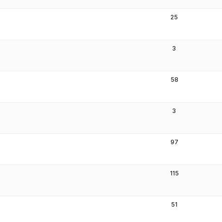
25
3
58
3
97
115
51