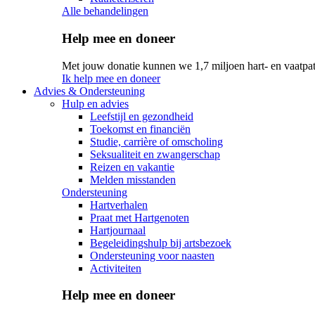
Alle behandelingen
Help mee en doneer
Met jouw donatie kunnen we 1,7 miljoen hart- en vaatpat
Ik help mee en doneer
Advies & Ondersteuning
Hulp en advies
Leefstijl en gezondheid
Toekomst en financiën
Studie, carrière of omscholing
Seksualiteit en zwangerschap
Reizen en vakantie
Melden misstanden
Ondersteuning
Hartverhalen
Praat met Hartgenoten
Hartjournaal
Begeleidingshulp bij artsbezoek
Ondersteuning voor naasten
Activiteiten
Help mee en doneer