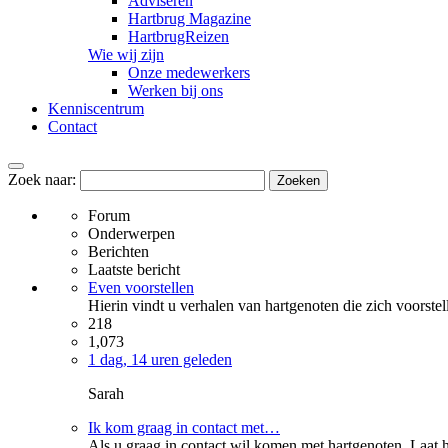
Adviseren
Hartbrug Magazine
HartbrugReizen
Wie wij zijn
Onze medewerkers
Werken bij ons
Kenniscentrum
Contact
Zoek naar:
Forum
Onderwerpen
Berichten
Laatste bericht
Even voorstellen
Hierin vindt u verhalen van hartgenoten die zich voorstell
218
1,073
1 dag, 14 uren geleden
Sarah
Ik kom graag in contact met…
Als u graag in contact wil komen met hartgenoten. Laat h