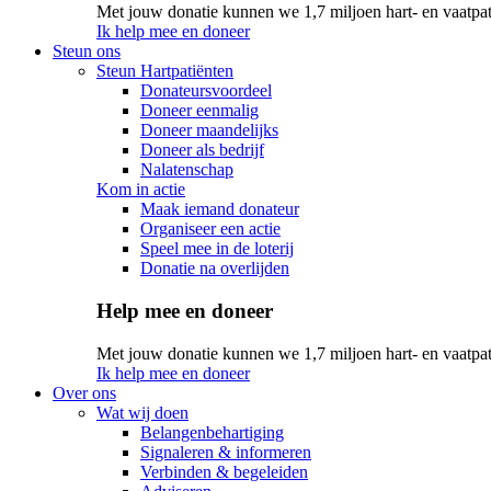
Met jouw donatie kunnen we 1,7 miljoen hart- en vaatpat
Ik help mee en doneer
Steun ons
Steun Hartpatiënten
Donateursvoordeel
Doneer eenmalig
Doneer maandelijks
Doneer als bedrijf
Nalatenschap
Kom in actie
Maak iemand donateur
Organiseer een actie
Speel mee in de loterij
Donatie na overlijden
Help mee en doneer
Met jouw donatie kunnen we 1,7 miljoen hart- en vaatpat
Ik help mee en doneer
Over ons
Wat wij doen
Belangenbehartiging
Signaleren & informeren
Verbinden & begeleiden