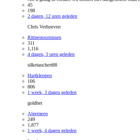
45
198
2 dagen, 12 uren geleden
Chris Verhoeven
Ritmestoornissen
311
1,116
4 dagen, 3 uren geleden
silketauchert88
Hartkleppen
106
806
1 week, 3 dagen geleden
goldbet
Algemeen
249
1,877
1 week, 4 dagen geleden