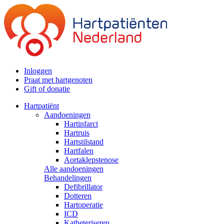
Inloggen
Praat met hartgenoten
Gift of donatie
Hartpatiënt
Aandoeningen
Hartinfarct
Hartruis
Hartstilstand
Hartfalen
Aortaklepstenose
Alle aandoeningen
Behandelingen
Defibrillator
Dotteren
Hartoperatie
ICD
Katheteriseren