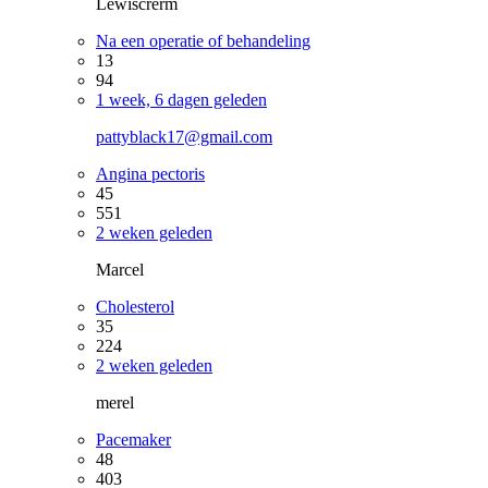
Lewiscrerm
Na een operatie of behandeling
13
94
1 week, 6 dagen geleden
pattyblack17@gmail.com
Angina pectoris
45
551
2 weken geleden
Marcel
Cholesterol
35
224
2 weken geleden
merel
Pacemaker
48
403