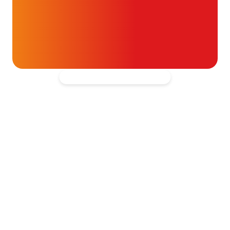
t- en vaatpatiënten onafhankelijk
blijven ondersteunen.
Kantooradres