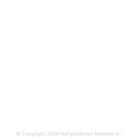
Hartstilstand
Hartfalen
Over behandelingen
Defibrillator
ICD
Katheteriseren
Dotteren
Informatie en beleid
Colofon
Disclaimer
Privacy- en Cookiebeleid
© Copyright 2026 Hartpatiënten Nederland -