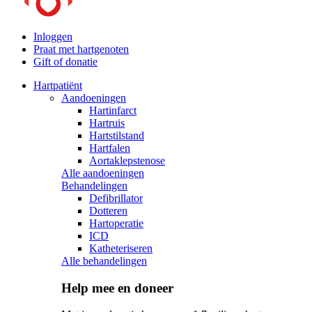
Inloggen
Praat met hartgenoten
Gift of donatie
Hartpatiënt
Aandoeningen
Hartinfarct
Hartruis
Hartstilstand
Hartfalen
Aortaklepstenose
Alle aandoeningen
Behandelingen
Defibrillator
Dotteren
Hartoperatie
ICD
Katheteriseren
Alle behandelingen
Help mee en doneer