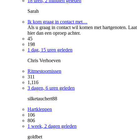
18 uren, 2 minuten geleden
Sarah
Ik kom graag in contact met…
Als u graag in contact wil komen met hartgenoten. Laat
hier dan een oproep achter.
45
198
1 dag, 15 uren geleden
Chris Verhoeven
Ritmestoornissen
311
1,116
3 dagen, 6 uren geleden
silketauchert88
Hartkleppen
106
806
1 week, 2 dagen geleden
goldbet