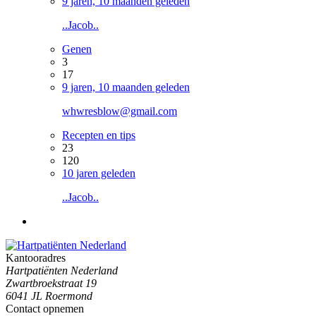
9 jaren, 10 maanden geleden
..Jacob..
Genen
3
17
9 jaren, 10 maanden geleden
whwresblow@gmail.com
Recepten en tips
23
120
10 jaren geleden
..Jacob..
Kantooradres
Hartpatiënten Nederland
Zwartbroekstraat 19
6041 JL Roermond
Contact opnemen