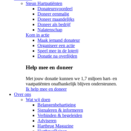
Steun Hartpatiënten
Donateursvoordeel
Doneer eenmalig
Doneer maandelijks
Doneer als bedrijf
Nalatenschap
Kom in actie
Maak iemand donateur
Organiseer een actie
Speel mee in de loterij
Donatie na overlijden
Help mee en doneer
Met jouw donatie kunnen we 1,7 miljoen hart- en
vaatpatiënten onafhankelijk blijven ondersteunen.
Ik help mee en doneer
Over ons
Wat wij doen
Belangenbehartiging
Signaleren & informeren
Verbinden & begeleiden
Adviseren
Hartbrug Magazine