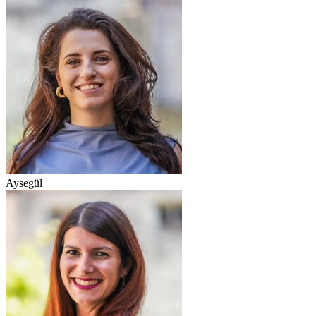
Aysegül