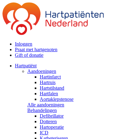
Inloggen
Praat met hartgenoten
Gift of donatie
Hartpatiënt
Aandoeningen
Hartinfarct
Hartruis
Hartstilstand
Hartfalen
Aortaklepstenose
Alle aandoeningen
Behandelingen
Defibrillator
Dotteren
Hartoperatie
ICD
Katheteriseren