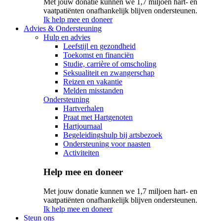
Met jouw donatie kunnen we 1,7 miljoen hart- en
vaatpatiënten onafhankelijk blijven ondersteunen.
Ik help mee en doneer
Advies & Ondersteuning
Hulp en advies
Leefstijl en gezondheid
Toekomst en financiën
Studie, carrière of omscholing
Seksualiteit en zwangerschap
Reizen en vakantie
Melden misstanden
Ondersteuning
Hartverhalen
Praat met Hartgenoten
Hartjournaal
Begeleidingshulp bij artsbezoek
Ondersteuning voor naasten
Activiteiten
Help mee en doneer
Met jouw donatie kunnen we 1,7 miljoen hart- en
vaatpatiënten onafhankelijk blijven ondersteunen.
Ik help mee en doneer
Steun ons