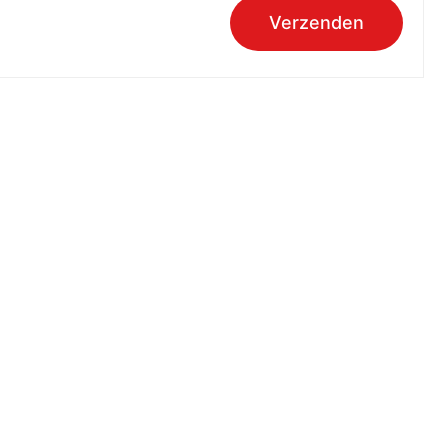
Verzenden
Over aandoeningen
Hartinfarct
Hartruis
Hartstilstand