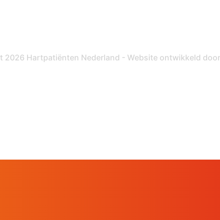
Nalatenschap
Inloggen
Pr
t 2026 Hartpatiënten Nederland - Website ontwikkeld doo
Hartpatiënt
Advies & Ondersteuning
S