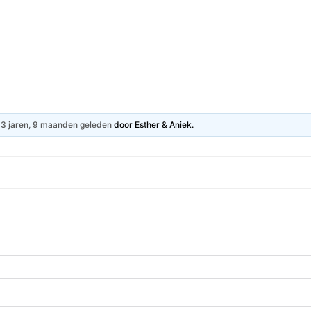
Hartpatiënt
Advies & Ondersteuning
S
p
3 jaren, 9 maanden geleden
door
Esther & Aniek
.