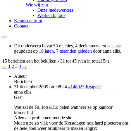
Wie wij zijn
Onze medewerkers
Werken bij ons
Kenniscentrum
Contact
Dit onderwerp bevat 53 reacties, 4 deelnemers, en is laatst
geüpdatet op
16 jaren, 7 maanden geleden
door
anna ellis
.
15 berichten aan het bekijken - 31 tot 45 (van in totaal 54)
←
1
2
3
4
→
Auteur
Berichten
21 december 2009 om 08:24
#148923
Reageer
anna ellis
Gast
Wat zal de Fa. Job &Co balen wanneer ze op kantoor
komen!! :(
Allemaal problemen met de site.
Moeten ze zo vlak voor de Kerstdagen nog hard ploeteren om
de hele boel weer bruikbaar te maken :angry: