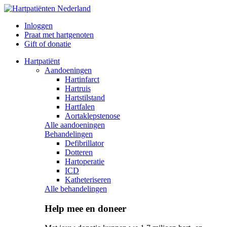
Inloggen
Praat met hartgenoten
Gift of donatie
Hartpatiënt
Aandoeningen
Hartinfarct
Hartruis
Hartstilstand
Hartfalen
Aortaklepstenose
Alle aandoeningen
Behandelingen
Defibrillator
Dotteren
Hartoperatie
ICD
Katheteriseren
Alle behandelingen
Help mee en doneer