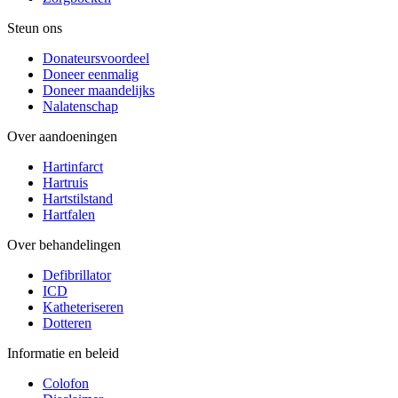
Steun ons
Donateursvoordeel
Doneer eenmalig
Doneer maandelijks
Nalatenschap
Over aandoeningen
Hartinfarct
Hartruis
Hartstilstand
Hartfalen
Over behandelingen
Defibrillator
ICD
Katheteriseren
Dotteren
Informatie en beleid
Colofon