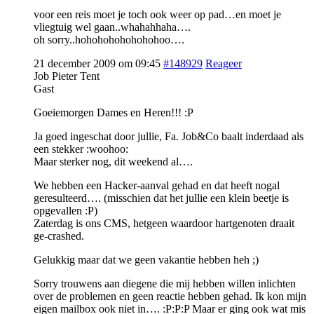
voor een reis moet je toch ook weer op pad…en moet je
vliegtuig wel gaan..whahahhaha….
oh sorry..hohohohohohohohoo….
21 december 2009 om 09:45
#148929
Reageer
Job Pieter Tent
Gast
Goeiemorgen Dames en Heren!!! :P
Ja goed ingeschat door jullie, Fa. Job&Co baalt inderdaad als
een stekker :woohoo:
Maar sterker nog, dit weekend al….
We hebben een Hacker-aanval gehad en dat heeft nogal
geresulteerd…. (misschien dat het jullie een klein beetje is
opgevallen :P)
Zaterdag is ons CMS, hetgeen waardoor hartgenoten draait
ge-crashed.
Gelukkig maar dat we geen vakantie hebben heh ;)
Sorry trouwens aan diegene die mij hebben willen inlichten
over de problemen en geen reactie hebben gehad. Ik kon mijn
eigen mailbox ook niet in…. :P:P:P Maar er ging ook wat mis