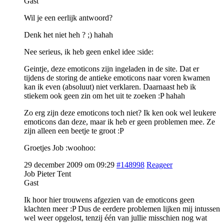
Gast
Wil je een eerlijk antwoord?
Denk het niet heh ? ;) hahah
Nee serieus, ik heb geen enkel idee :side:
Geintje, deze emoticons zijn ingeladen in de site. Dat er
tijdens de storing de antieke emoticons naar voren kwamen
kan ik even (absoluut) niet verklaren. Daarnaast heb ik
stiekem ook geen zin om het uit te zoeken :P hahah
Zo erg zijn deze emoticons toch niet? Ik ken ook wel leukere
emoticons dan deze, maar ik heb er geen problemen mee. Ze
zijn alleen een beetje te groot :P
Groetjes Job :woohoo:
29 december 2009 om 09:29
#148998
Reageer
Job Pieter Tent
Gast
Ik hoor hier trouwens afgezien van de emoticons geen
klachten meer :P Dus de eerdere problemen lijken mij intussen
wel weer opgelost, tenzij één van jullie misschien nog wat