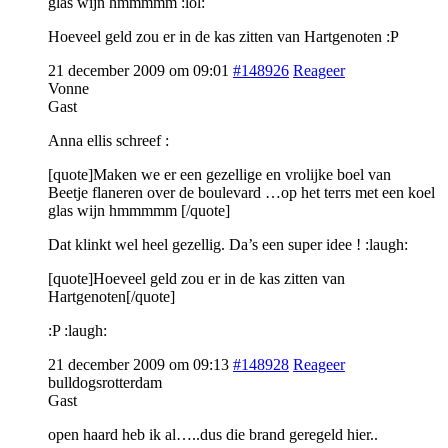
glas wijn hmmmmm :lol:
Hoeveel geld zou er in de kas zitten van Hartgenoten :P
21 december 2009 om 09:01
#148926
Reageer
Vonne
Gast
Anna ellis schreef :
[quote]Maken we er een gezellige en vrolijke boel van
Beetje flaneren over de boulevard …op het terrs met een koel
glas wijn hmmmmm [/quote]
Dat klinkt wel heel gezellig. Da’s een super idee ! :laugh:
[quote]Hoeveel geld zou er in de kas zitten van
Hartgenoten[/quote]
:P :laugh:
21 december 2009 om 09:13
#148928
Reageer
bulldogsrotterdam
Gast
open haard heb ik al…..dus die brand geregeld hier..