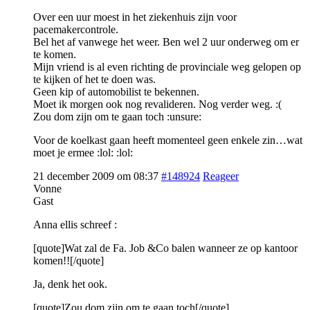
Over een uur moest in het ziekenhuis zijn voor
pacemakercontrole.
Bel het af vanwege het weer. Ben wel 2 uur onderweg om er
te komen.
Mijn vriend is al even richting de provinciale weg gelopen op
te kijken of het te doen was.
Geen kip of automobilist te bekennen.
Moet ik morgen ook nog revalideren. Nog verder weg. :(
Zou dom zijn om te gaan toch :unsure:
Voor de koelkast gaan heeft momenteel geen enkele zin…wat
moet je ermee :lol: :lol:
21 december 2009 om 08:37
#148924
Reageer
Vonne
Gast
Anna ellis schreef :
[quote]Wat zal de Fa. Job &Co balen wanneer ze op kantoor
komen!![/quote]
Ja, denk het ook.
[quote]Zou dom zijn om te gaan toch[/quote]