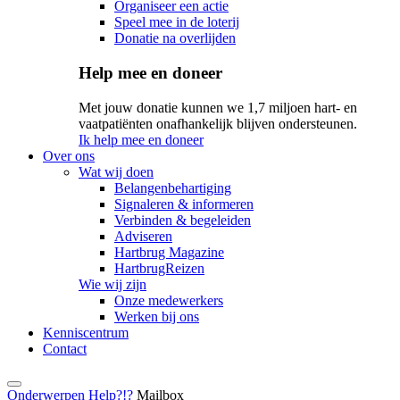
Organiseer een actie
Speel mee in de loterij
Donatie na overlijden
Help mee en doneer
Met jouw donatie kunnen we 1,7 miljoen hart- en
vaatpatiënten onafhankelijk blijven ondersteunen.
Ik help mee en doneer
Over ons
Wat wij doen
Belangenbehartiging
Signaleren & informeren
Verbinden & begeleiden
Adviseren
Hartbrug Magazine
HartbrugReizen
Wie wij zijn
Onze medewerkers
Werken bij ons
Kenniscentrum
Contact
Onderwerpen
Help?!?
Mailbox