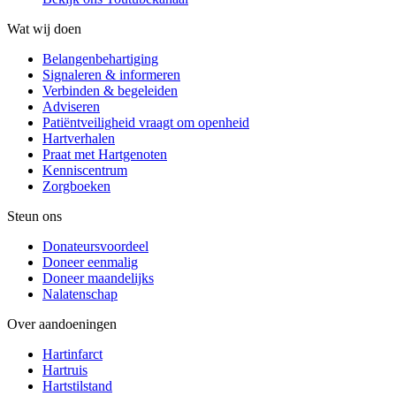
Wat wij doen
Belangenbehartiging
Signaleren & informeren
Verbinden & begeleiden
Adviseren
Patiëntveiligheid vraagt om openheid
Hartverhalen
Praat met Hartgenoten
Kenniscentrum
Zorgboeken
Steun ons
Donateursvoordeel
Doneer eenmalig
Doneer maandelijks
Nalatenschap
Over aandoeningen
Hartinfarct
Hartruis
Hartstilstand