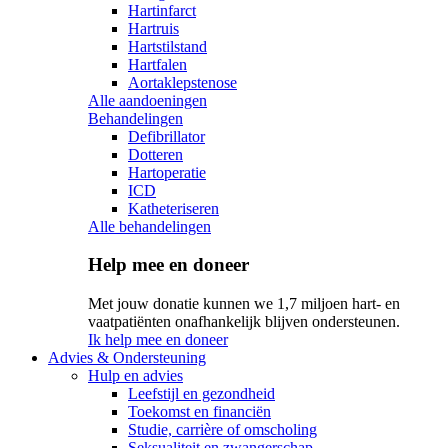
Hartinfarct
Hartruis
Hartstilstand
Hartfalen
Aortaklepstenose
Alle aandoeningen
Behandelingen
Defibrillator
Dotteren
Hartoperatie
ICD
Katheteriseren
Alle behandelingen
Help mee en doneer
Met jouw donatie kunnen we 1,7 miljoen hart- en
vaatpatiënten onafhankelijk blijven ondersteunen.
Ik help mee en doneer
Advies & Ondersteuning
Hulp en advies
Leefstijl en gezondheid
Toekomst en financiën
Studie, carrière of omscholing
Seksualiteit en zwangerschap