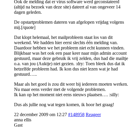
Ook de melding dat er virus software werd geconstateerd
(altijd na bezoek van deze site) dateert al van ongeveer 14
dagen geleden.
De opstartproblemen dateren van afgelopen vrijdag volgens
mij.[/quote]
Dat klopt helemaal, het mailprobleem staat los van dit
weekend. We hadden hier eerst slechts één melding van.
Daardoor hebben we het probleem niet echt kunnen vinden.
Blijkbaar was het ook een paar keer naar mijn admin account
gestuurd, maar deze gebruik ik vrij zelden, dus had die mailtje
o.a. van jou (Auktje) niet gezien. :dry: Toen bleek dus dat ik
hetzelfde probleem had. Ik kon dus niet lezen wat je had
gestuurd…..
Maar als het goed is zou dit weer bij iedereen moeten werken.
Nu maar eens verder met de volgende problemen.
Ik kan op het moment niet eens nieuws plaatsen…. :silly:
Dus als jullie nog wat tegen komen, ik hoor het graag!
22 december 2009 om 12:27
#148958
Reageer
anna ellis
Gast