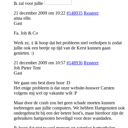
Ik zal voor jullie
21 december 2009 om 10:22
#148935
Reageer
anna ellis
Gast
Fa. Job & Co
Werk ze, :( ik hoop dat het probleem snel verholpen is zodat
jullie ook een beetje op tijd van de Kerst kunnen gaan
genieten. :)
21 december 2009 om 10:57
#148936
Reageer
Job Pieter Tent
Gast
We gaan ons best doen hoor :D
Het enige probleem is dat onze website-bouwer Carsten
volgens mij wel op vakantie wilt :P
Maar door de crash zou het geen schade moeten kunnen
toebrengen aan jullie computers. We hebben Hartgenoten ook
ondergebracht bij een der betere host’s, maar hierdoor zijn de
gebruikers hartgenoten beveiligd voor deze wandaden.
Ik hoop dat niet te veel mensen op zaterdag hartverhalen