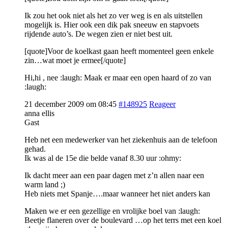
Ik zou het ook niet als het zo ver weg is en als uitstellen
mogelijk is. Hier ook een dik pak sneeuw en stapvoets
rijdende auto’s. De wegen zien er niet best uit.
[quote]Voor de koelkast gaan heeft momenteel geen enkele
zin…wat moet je ermee[/quote]
Hi,hi , nee :laugh: Maak er maar een open haard of zo van
:laugh:
21 december 2009 om 08:45
#148925
Reageer
anna ellis
Gast
Heb net een medewerker van het ziekenhuis aan de telefoon
gehad.
Ik was al de 15e die belde vanaf 8.30 uur :ohmy:
Ik dacht meer aan een paar dagen met z’n allen naar een
warm land ;)
Heb niets met Spanje….maar wanneer het niet anders kan
Maken we er een gezellige en vrolijke boel van :laugh:
Beetje flaneren over de boulevard …op het terrs met een koel