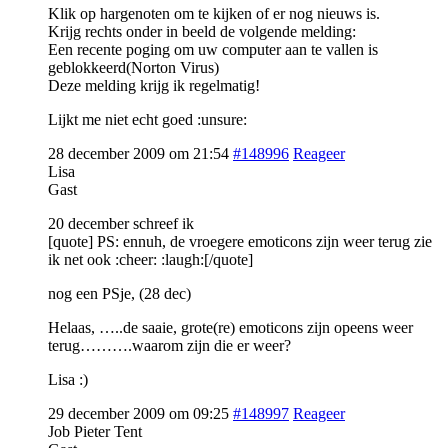
Klik op hargenoten om te kijken of er nog nieuws is.
Krijg rechts onder in beeld de volgende melding:
Een recente poging om uw computer aan te vallen is
geblokkeerd(Norton Virus)
Deze melding krijg ik regelmatig!
Lijkt me niet echt goed :unsure:
28 december 2009 om 21:54
#148996
Reageer
Lisa
Gast
20 december schreef ik
[quote] PS: ennuh, de vroegere emoticons zijn weer terug zie
ik net ook :cheer: :laugh:[/quote]
nog een PSje, (28 dec)
Helaas, …..de saaie, grote(re) emoticons zijn opeens weer
terug……….waarom zijn die er weer?
Lisa :)
29 december 2009 om 09:25
#148997
Reageer
Job Pieter Tent