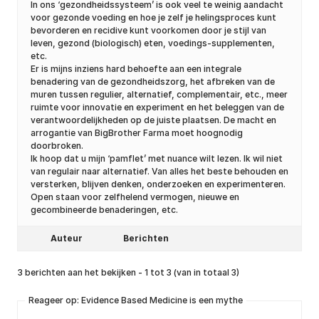
In ons ‘gezondheidssysteem’ is ook veel te weinig aandacht
voor gezonde voeding en hoe je zelf je helingsproces kunt
bevorderen en recidive kunt voorkomen door je stijl van
leven, gezond (biologisch) eten, voedings-supplementen,
etc.
Er is mijns inziens hard behoefte aan een integrale
benadering van de gezondheidszorg, het afbreken van de
muren tussen regulier, alternatief, complementair, etc., meer
ruimte voor innovatie en experiment en het beleggen van de
verantwoordelijkheden op de juiste plaatsen. De macht en
arrogantie van BigBrother Farma moet hoognodig
doorbroken.
Ik hoop dat u mijn ‘pamflet’ met nuance wilt lezen. Ik wil niet
van regulair naar alternatief. Van alles het beste behouden en
versterken, blijven denken, onderzoeken en experimenteren.
Open staan voor zelfhelend vermogen, nieuwe en
gecombineerde benaderingen, etc.
Auteur
Berichten
3 berichten aan het bekijken - 1 tot 3 (van in totaal 3)
Reageer op: Evidence Based Medicine is een mythe