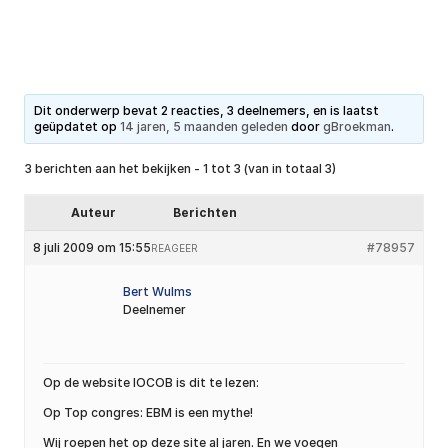
Dit onderwerp bevat 2 reacties, 3 deelnemers, en is laatst
geüpdatet op
14 jaren, 5 maanden geleden
door
gBroekman
.
3 berichten aan het bekijken - 1 tot 3 (van in totaal 3)
Auteur
Berichten
8 juli 2009 om 15:55
#78957
REAGEER
Bert Wulms
Deelnemer
Op de website IOCOB is dit te lezen:
Op Top congres: EBM is een mythe!
Wij roepen het op deze site al jaren. En we voegen