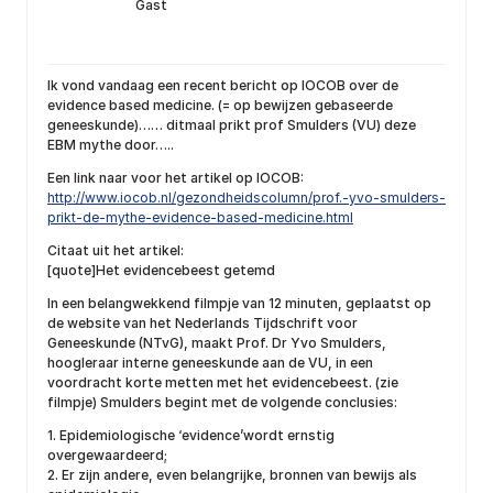
Gast
Ik vond vandaag een recent bericht op IOCOB over de
evidence based medicine. (= op bewijzen gebaseerde
geneeskunde)…… ditmaal prikt prof Smulders (VU) deze
EBM mythe door…..
Een link naar voor het artikel op IOCOB:
http://www.iocob.nl/gezondheidscolumn/prof.-yvo-smulders-
prikt-de-mythe-evidence-based-medicine.html
Citaat uit het artikel:
[quote]Het evidencebeest getemd
In een belangwekkend filmpje van 12 minuten, geplaatst op
de website van het Nederlands Tijdschrift voor
Geneeskunde (NTvG), maakt Prof. Dr Yvo Smulders,
hoogleraar interne geneeskunde aan de VU, in een
voordracht korte metten met het evidencebeest. (zie
filmpje) Smulders begint met de volgende conclusies:
1. Epidemiologische ‘evidence’wordt ernstig
overgewaardeerd;
2. Er zijn andere, even belangrijke, bronnen van bewijs als