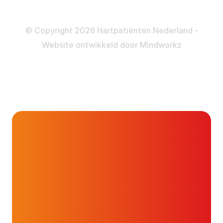
Disclaimer
Privacy- en Cookiebeleid
© Copyright 2026 Hartpatiënten Nederland -
Website ontwikkeld door
Mindworkz
Wetenschappelijk
Onderwerpen
onderzoek