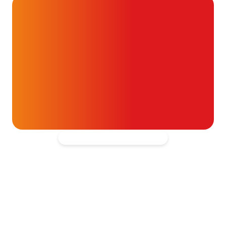
16 juli 2026
Alvast ontzettend bedankt!
Help mee en doneer
ouw donatie kunnen we 1,7 miljoen
t- en vaatpatiënten onafhankelijk
blijven ondersteunen.