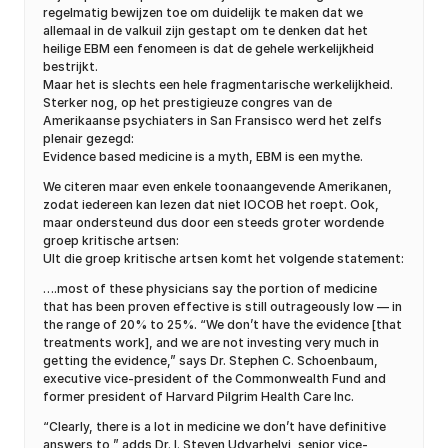
regelmatig bewijzen toe om duidelijk te maken dat we
allemaal in de valkuil zijn gestapt om te denken dat het
heilige EBM een fenomeen is dat de gehele werkelijkheid
bestrijkt.
Maar het is slechts een hele fragmentarische werkelijkheid.
Sterker nog, op het prestigieuze congres van de
Amerikaanse psychiaters in San Fransisco werd het zelfs
plenair gezegd:
Evidence based medicine is a myth, EBM is een mythe.
We citeren maar even enkele toonaangevende Amerikanen,
zodat iedereen kan lezen dat niet IOCOB het roept. Ook,
maar ondersteund dus door een steeds groter wordende
groep kritische artsen:
UIt die groep kritische artsen komt het volgende statement:
….most of these physicians say the portion of medicine
that has been proven effective is still outrageously low — in
the range of 20% to 25%. “We don’t have the evidence [that
treatments work], and we are not investing very much in
getting the evidence,” says Dr. Stephen C. Schoenbaum,
executive vice-president of the Commonwealth Fund and
former president of Harvard Pilgrim Health Care Inc.
“Clearly, there is a lot in medicine we don’t have definitive
answers to,” adds Dr. I. Steven Udvarhelyi, senior vice-