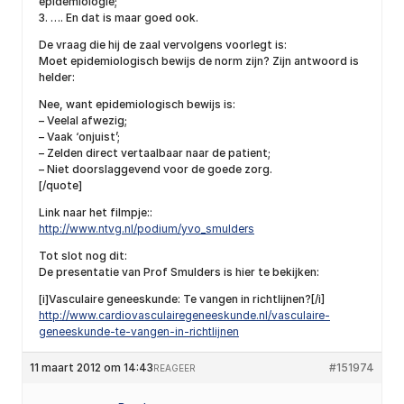
epidemiologie;
3. …. En dat is maar goed ook.
De vraag die hij de zaal vervolgens voorlegt is:
Moet epidemiologisch bewijs de norm zijn? Zijn antwoord is
helder:
Nee, want epidemiologisch bewijs is:
– Veelal afwezig;
– Vaak ‘onjuist’;
– Zelden direct vertaalbaar naar de patient;
– Niet doorslaggevend voor de goede zorg.
[/quote]
Link naar het filmpje::
http://www.ntvg.nl/podium/yvo_smulders
Tot slot nog dit:
De presentatie van Prof Smulders is hier te bekijken:
[i]Vasculaire geneeskunde: Te vangen in richtlijnen?[/i]
http://www.cardiovasculairegeneeskunde.nl/vasculaire-
geneeskunde-te-vangen-in-richtlijnen
11 maart 2012 om 14:43
#151974
REAGEER