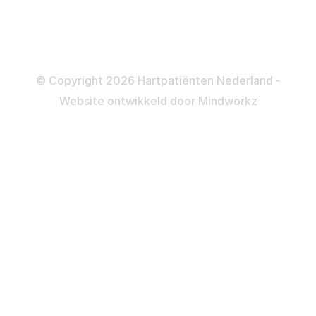
Colofon
Disclaimer
Privacy- en Cookiebeleid
© Copyright 2026 Hartpatiënten Nederland -
Website ontwikkeld door
Mindworkz