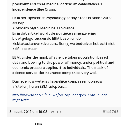
president and chief medical officer at Pennsylvania’s
Independence Blue Cross.
En in het tijdschrift Psychology today staat in Maart 2009
als kop:
A Modern Myth: Medicine as Science…
En in dat artikel wordt de politieke samenzwering
blootgelegd tussen de EBM bazen en de
ziektekostenverzekeraars. Sorry, we bedenken het echt niet
zelf, lees maar:
EBM, under the mask of science takes population based
data and bowing to the power of money, under political and
economic pressure applies it to individuals. The mask of
science serves the insurance companies very well.
Dus..even uw wetenschappelijke kompassen opnieuw
afstellen, heren EBM-adepten….
http://www.iocob.nl/nieuws/op-top-congres-ebm-is-een-
mythe.html
8 maart 2012 om 19:03
#144768
REAGEER
Lisa