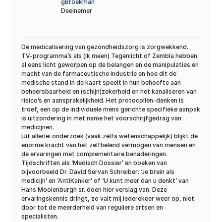
gBroekman
Deelnemer
De medicalisering van gezondheidszorg is zorgwekkend.
TV-programma’s als (ik meen) Tegenlicht of Zembla hebben
al eens licht geworpen op de belangen en de manipulaties en
macht van de farmaceutische industrie en hoe dit de
medische stand in de kaart speelt in hun behoefte aan
beheersbaarheid en (schijn)zekerheid en het kanaliseren van
risico’s en aansprakelijkheid. Het protocollen-denken is
troef, een op de individuele mens gerichte specifieke aanpak
is uitzondering in met name het voorschrijfgedrag van
medicijnen.
Uit allerlei onderzoek (vaak zelfs wetenschappelijk) blijkt de
enorme kracht van het zelfhelend vermogen van mensen en
de ervaringen met complementaire benaderingen.
Tijdschriften als ‘Medisch Dossier’ en boeken van
bijvoorbeeld Dr. David Servan Schreiber: ‘Je brein als
medicijn’ en ‘AntiKanker’ of ‘U kunt meer dan u denkt’ van
Hans Moolenburgh sr. doen hier verslag van. Deze
ervaringskennis dringt, zo valt mij iederekeer weer op, niet
door tot de meerderheid van reguliere artsen en
specialisten.