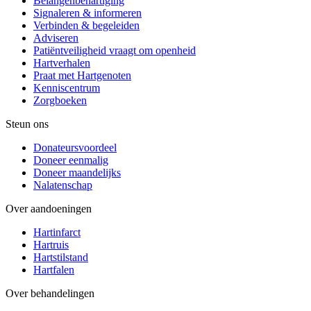
Belangenbehartiging
Signaleren & informeren
Verbinden & begeleiden
Adviseren
Patiëntveiligheid vraagt om openheid
Hartverhalen
Praat met Hartgenoten
Kenniscentrum
Zorgboeken
Steun ons
Donateursvoordeel
Doneer eenmalig
Doneer maandelijks
Nalatenschap
Over aandoeningen
Hartinfarct
Hartruis
Hartstilstand
Hartfalen
Over behandelingen