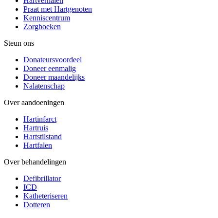
Hartverhalen
Praat met Hartgenoten
Kenniscentrum
Zorgboeken
Steun ons
Donateursvoordeel
Doneer eenmalig
Doneer maandelijks
Nalatenschap
Over aandoeningen
Hartinfarct
Hartruis
Hartstilstand
Hartfalen
Over behandelingen
Defibrillator
ICD
Katheteriseren
Dotteren