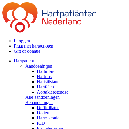
Inloggen
Praat met hartgenoten
Gift of donatie
Hartpatiënt
Aandoeningen
Hartinfarct
Hartruis
Hartstilstand
Hartfalen
Aortaklepstenose
Alle aandoeningen
Behandelingen
Defibrillator
Dotteren
Hartoperatie
ICD
Katheteriseren