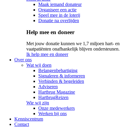
Maak iemand donateur
Organiseer een actie
Speel mee in de loterij
Donatie na overlijden
Help mee en doneer
Met jouw donatie kunnen we 1,7 miljoen hart- en
vaatpatiënten onafhankelijk blijven ondersteunen.
Ik help mee en doneer
Over ons
Wat wij doen
Belangenbehartiging
Signaleren & informeren
Verbinden & begeleiden
Adviseren
Hartbrug Magazine
HartbrugReizen
Wie wij zijn
Onze medewerkers
Werken bij ons
Kenniscentrum
Contact