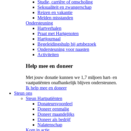
Studie, carrière of omscholing
Seksualiteit en zwangerschap
Reizen en vakantie
Melden misstanden
Ondersteuning
Hartverhalen
Praat met Hartgenoten
Hartjournaal
Begeleidingshulp bij artsbezoek
Ondersteuning voor naasten
Activiteiten
Help mee en doneer
Met jouw donatie kunnen we 1,7 miljoen hart- en
vaatpatiënten onafhankelijk blijven ondersteunen.
Ik help mee en doneer
Steun ons
Steun Hartpatiënten
Donateursvoordeel
Doneer eenmalig
Doneer maandelijks
Doneer als bedrijf
Nalatenschap
Kom in actie