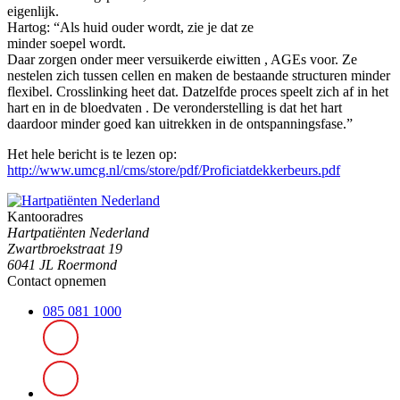
eigenlijk.
Hartog: “Als huid ouder wordt, zie je dat ze
minder soepel wordt.
Daar zorgen onder meer versuikerde eiwitten , AGEs voor. Ze
nestelen zich tussen cellen en maken de bestaande structuren minder
flexibel. Crosslinking heet dat. Datzelfde proces speelt zich af in het
hart en in de bloedvaten . De veronderstelling is dat het hart
daardoor minder goed kan uitrekken in de ontspanningsfase.”
Het hele bericht is te lezen op:
http://www.umcg.nl/cms/store/pdf/Proficiatdekkerbeurs.pdf
Kantooradres
Hartpatiënten Nederland
Zwartbroekstraat 19
6041 JL Roermond
Contact opnemen
085 081 1000