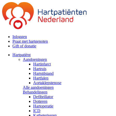
Inloggen
Praat met hartgenoten
Gift of donatie
Hartpatiënt
Aandoeningen
Hartinfarct
Hartruis
Hartstilstand
Hartfalen
Aortaklepstenose
Alle aandoeningen
Behandelingen
Defibrillator
Dotteren
Hartoperatie
ICD
Katheteriseren