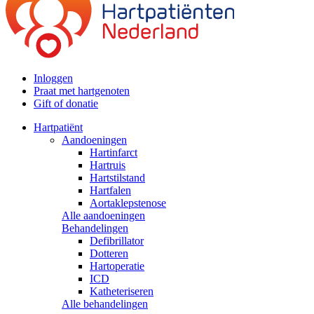
Inloggen
Praat met hartgenoten
Gift of donatie
Hartpatiënt
Aandoeningen
Hartinfarct
Hartruis
Hartstilstand
Hartfalen
Aortaklepstenose
Alle aandoeningen
Behandelingen
Defibrillator
Dotteren
Hartoperatie
ICD
Katheteriseren
Alle behandelingen