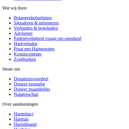
Wat wij doen
Belangenbehartiging
Signaleren & informeren
Verbinden & begeleiden
Adviseren
Patiëntveiligheid vraagt om openheid
Hartverhalen
Praat met Hartgenoten
Kenniscentrum
Zorgboeken
Steun ons
Donateursvoordeel
Doneer eenmalig
Doneer maandelijks
Nalatenschap
Over aandoeningen
Hartinfarct
Hartruis
Hartstilstand