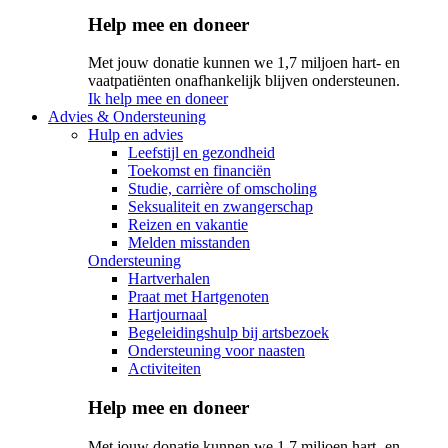
Help mee en doneer
Met jouw donatie kunnen we 1,7 miljoen hart- en
vaatpatiënten onafhankelijk blijven ondersteunen.
Ik help mee en doneer
Advies & Ondersteuning
Hulp en advies
Leefstijl en gezondheid
Toekomst en financiën
Studie, carrière of omscholing
Seksualiteit en zwangerschap
Reizen en vakantie
Melden misstanden
Ondersteuning
Hartverhalen
Praat met Hartgenoten
Hartjournaal
Begeleidingshulp bij artsbezoek
Ondersteuning voor naasten
Activiteiten
Help mee en doneer
Met jouw donatie kunnen we 1,7 miljoen hart- en