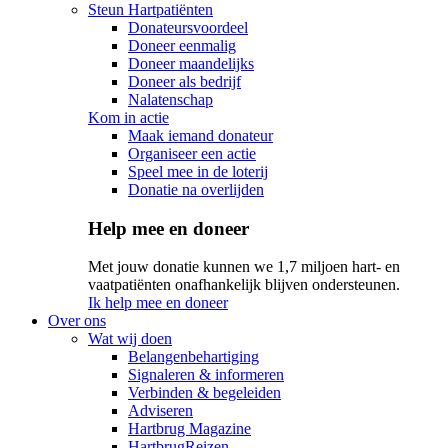
Steun Hartpatiënten
Donateursvoordeel
Doneer eenmalig
Doneer maandelijks
Doneer als bedrijf
Nalatenschap
Kom in actie
Maak iemand donateur
Organiseer een actie
Speel mee in de loterij
Donatie na overlijden
Help mee en doneer
Met jouw donatie kunnen we 1,7 miljoen hart- en
vaatpatiënten onafhankelijk blijven ondersteunen.
Ik help mee en doneer
Over ons
Wat wij doen
Belangenbehartiging
Signaleren & informeren
Verbinden & begeleiden
Adviseren
Hartbrug Magazine
HartbrugReizen