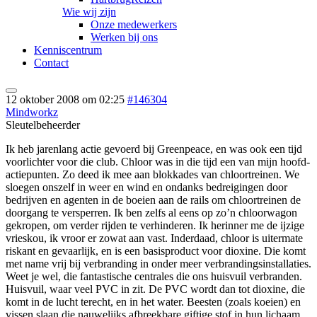
Wie wij zijn
Onze medewerkers
Werken bij ons
Kenniscentrum
Contact
12 oktober 2008 om 02:25
#146304
Mindworkz
Sleutelbeheerder
Ik heb jarenlang actie gevoerd bij Greenpeace, en was ook een tijd
voorlichter voor die club. Chloor was in die tijd een van mijn hoofd-
actiepunten. Zo deed ik mee aan blokkades van chloortreinen. We
sloegen onszelf in weer en wind en ondanks bedreigingen door
bedrijven en agenten in de boeien aan de rails om chloortreinen de
doorgang te versperren. Ik ben zelfs al eens op zo’n chloorwagon
gekropen, om verder rijden te verhinderen. Ik herinner me de ijzige
vrieskou, ik vroor er zowat aan vast. Inderdaad, chloor is uitermate
riskant en gevaarlijk, en is een basisproduct voor dioxine. Die komt
met name vrij bij verbranding in onder meer verbrandingsinstallaties.
Weet je wel, die fantastische centrales die ons huisvuil verbranden.
Huisvuil, waar veel PVC in zit. De PVC wordt dan tot dioxine, die
komt in de lucht terecht, en in het water. Beesten (zoals koeien) en
vissen slaan die nauwelijks afbreekbare giftige stof in hun lichaam