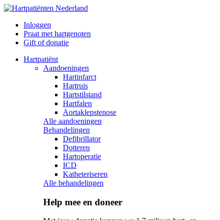
Inloggen
Praat met hartgenoten
Gift of donatie
Hartpatiënt
Aandoeningen
Hartinfarct
Hartruis
Hartstilstand
Hartfalen
Aortaklepstenose
Alle aandoeningen
Behandelingen
Defibrillator
Dotteren
Hartoperatie
ICD
Katheteriseren
Alle behandelingen
Help mee en doneer