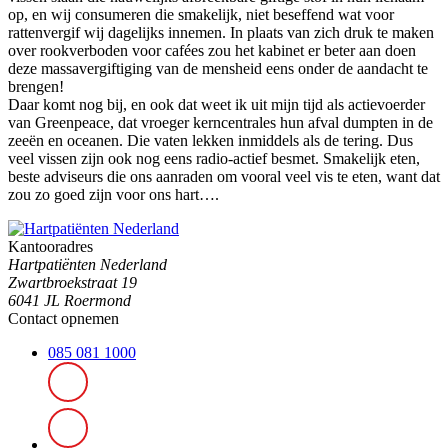
op, en wij consumeren die smakelijk, niet beseffend wat voor
rattenvergif wij dagelijks innemen. In plaats van zich druk te maken
over rookverboden voor cafées zou het kabinet er beter aan doen
deze massavergiftiging van de mensheid eens onder de aandacht te
brengen!
Daar komt nog bij, en ook dat weet ik uit mijn tijd als actievoerder
van Greenpeace, dat vroeger kerncentrales hun afval dumpten in de
zeeën en oceanen. Die vaten lekken inmiddels als de tering. Dus
veel vissen zijn ook nog eens radio-actief besmet. Smakelijk eten,
beste adviseurs die ons aanraden om vooral veel vis te eten, want dat
zou zo goed zijn voor ons hart….
Kantooradres
Hartpatiënten Nederland
Zwartbroekstraat 19
6041 JL Roermond
Contact opnemen
085 081 1000