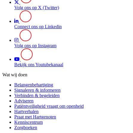
Volg ons op X (Twitter)
Connect ons op Linkedin
Volg ons op Instagram
Bekijk ons Youtubekanaal
Wat wij doen
Belangenbehartiging
Signaleren & informeren
Verbinden & begeleiden
Adviseren
Patiëntveiligheid vraagt om openheid
Hartverhalen
Praat met Hartgenoten
Kenniscentrum
Zorgboeken