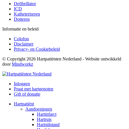
Defibrillator
ICD
Katheteriseren
Dotteren
Informatie en beleid
Colofon
Disclaimer
Privacy- en Cookiebeleid
© Copyright 2026 Hartpatiënten Nederland - Website ontwikkeld
door
Mindworkz
Inloggen
Praat met hartgenoten
Gift of donatie
Hartpatiënt
Aandoeningen
Hartinfarct
Hartruis
Hartstilstand