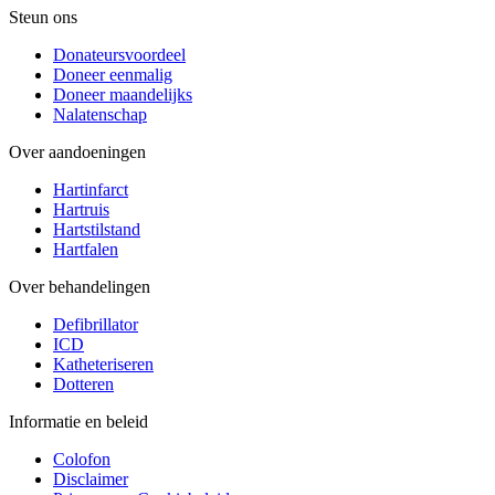
Steun ons
Donateursvoordeel
Doneer eenmalig
Doneer maandelijks
Nalatenschap
Over aandoeningen
Hartinfarct
Hartruis
Hartstilstand
Hartfalen
Over behandelingen
Defibrillator
ICD
Katheteriseren
Dotteren
Informatie en beleid
Colofon
Disclaimer