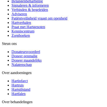
Belangenbehartiging
Signaleren & informeren
Verbinden & begeleiden
Adviseren
Patiëntveiligheid vraagt om openheid
Hartverhalen
Praat met Hartgenoten
Kenniscentrum
Zorgboeken
Steun ons
Donateursvoordeel
Doneer eenmalig
Doneer maandelijks
Nalatenschap
Over aandoeningen
Hartinfarct
Hartruis
Hartstilstand
Hartfalen
Over behandelingen