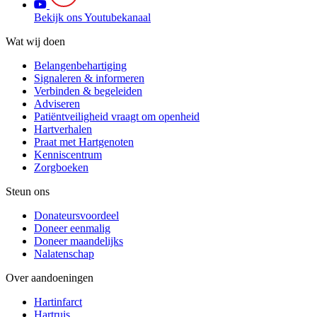
Bekijk ons Youtubekanaal
Wat wij doen
Belangenbehartiging
Signaleren & informeren
Verbinden & begeleiden
Adviseren
Patiëntveiligheid vraagt om openheid
Hartverhalen
Praat met Hartgenoten
Kenniscentrum
Zorgboeken
Steun ons
Donateursvoordeel
Doneer eenmalig
Doneer maandelijks
Nalatenschap
Over aandoeningen
Hartinfarct
Hartruis