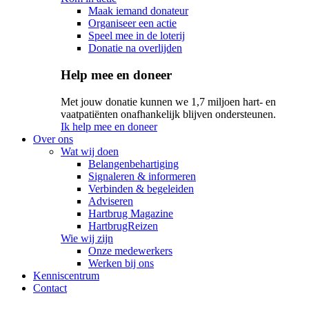
Maak iemand donateur
Organiseer een actie
Speel mee in de loterij
Donatie na overlijden
Help mee en doneer
Met jouw donatie kunnen we 1,7 miljoen hart- en
vaatpatiënten onafhankelijk blijven ondersteunen.
Ik help mee en doneer
Over ons
Wat wij doen
Belangenbehartiging
Signaleren & informeren
Verbinden & begeleiden
Adviseren
Hartbrug Magazine
HartbrugReizen
Wie wij zijn
Onze medewerkers
Werken bij ons
Kenniscentrum
Contact