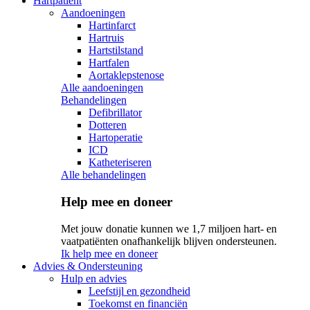
Hartpatiënt
Aandoeningen
Hartinfarct
Hartruis
Hartstilstand
Hartfalen
Aortaklepstenose
Alle aandoeningen
Behandelingen
Defibrillator
Dotteren
Hartoperatie
ICD
Katheteriseren
Alle behandelingen
Help mee en doneer
Met jouw donatie kunnen we 1,7 miljoen hart- en
vaatpatiënten onafhankelijk blijven ondersteunen.
Ik help mee en doneer
Advies & Ondersteuning
Hulp en advies
Leefstijl en gezondheid
Toekomst en financiën