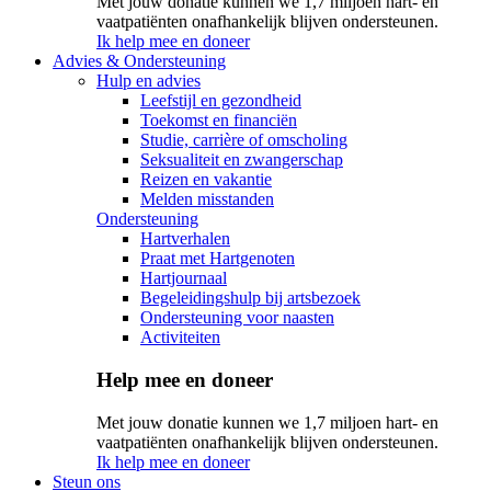
Met jouw donatie kunnen we 1,7 miljoen hart- en
vaatpatiënten onafhankelijk blijven ondersteunen.
Ik help mee en doneer
Advies & Ondersteuning
Hulp en advies
Leefstijl en gezondheid
Toekomst en financiën
Studie, carrière of omscholing
Seksualiteit en zwangerschap
Reizen en vakantie
Melden misstanden
Ondersteuning
Hartverhalen
Praat met Hartgenoten
Hartjournaal
Begeleidingshulp bij artsbezoek
Ondersteuning voor naasten
Activiteiten
Help mee en doneer
Met jouw donatie kunnen we 1,7 miljoen hart- en
vaatpatiënten onafhankelijk blijven ondersteunen.
Ik help mee en doneer
Steun ons