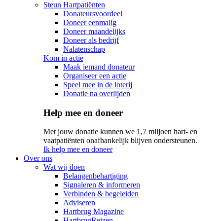
Steun Hartpatiënten
Donateursvoordeel
Doneer eenmalig
Doneer maandelijks
Doneer als bedrijf
Nalatenschap
Kom in actie
Maak iemand donateur
Organiseer een actie
Speel mee in de loterij
Donatie na overlijden
Help mee en doneer
Met jouw donatie kunnen we 1,7 miljoen hart- en
vaatpatiënten onafhankelijk blijven ondersteunen.
Ik help mee en doneer
Over ons
Wat wij doen
Belangenbehartiging
Signaleren & informeren
Verbinden & begeleiden
Adviseren
Hartbrug Magazine
HartbrugReizen