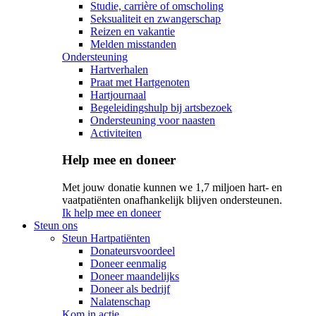
Studie, carrière of omscholing
Seksualiteit en zwangerschap
Reizen en vakantie
Melden misstanden
Ondersteuning
Hartverhalen
Praat met Hartgenoten
Hartjournaal
Begeleidingshulp bij artsbezoek
Ondersteuning voor naasten
Activiteiten
Help mee en doneer
Met jouw donatie kunnen we 1,7 miljoen hart- en
vaatpatiënten onafhankelijk blijven ondersteunen.
Ik help mee en doneer
Steun ons
Steun Hartpatiënten
Donateursvoordeel
Doneer eenmalig
Doneer maandelijks
Doneer als bedrijf
Nalatenschap
Kom in actie