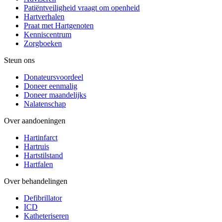
Patiëntveiligheid vraagt om openheid
Hartverhalen
Praat met Hartgenoten
Kenniscentrum
Zorgboeken
Steun ons
Donateursvoordeel
Doneer eenmalig
Doneer maandelijks
Nalatenschap
Over aandoeningen
Hartinfarct
Hartruis
Hartstilstand
Hartfalen
Over behandelingen
Defibrillator
ICD
Katheteriseren