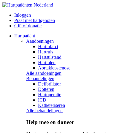
Inloggen
Praat met hartgenoten
Gift of donatie
Hartpatiënt
Aandoeningen
Hartinfarct
Hartruis
Hartstilstand
Hartfalen
Aortaklepstenose
Alle aandoeningen
Behandelingen
Defibrillator
Dotteren
Hartoperatie
ICD
Katheteriseren
Alle behandelingen
Help mee en doneer