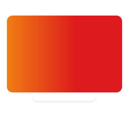
verpesten
25 juni 2026
Alvast ontzettend bedankt!
Help mee en doneer
ouw donatie kunnen we 1,7 miljoen
t- en vaatpatiënten onafhankelijk
blijven ondersteunen.