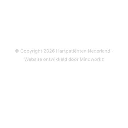
Informatie en beleid
Colofon
Disclaimer
Privacy- en Cookiebeleid
© Copyright 2026 Hartpatiënten Nederland -
Website ontwikkeld door
Mindworkz