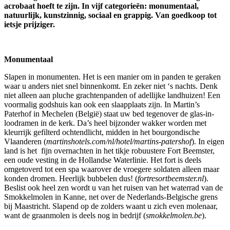
acrobaat hoeft te zijn. In vijf categorieën: monumentaal,
natuurlijk, kunstzinnig, sociaal en grappig. Van goedkoop tot
ietsje prijziger.
Monumentaal
Slapen in monumenten. Het is een manier om in panden te geraken
waar u anders niet snel binnenkomt. En zeker niet ‘s nachts. Denk
niet alleen aan pluche grachtenpanden of adellijke landhuizen! Een
voormalig godshuis kan ook een slaapplaats zijn. In Martin’s
Paterhof in Mechelen (België) staat uw bed tegenover de glas-in-
loodramen in de kerk. Da’s heel bijzonder wakker worden met
kleurrijk gefilterd ochtendlicht, midden in het bourgondische
Vlaanderen (
martinshotels.com/nl/hotel/martins-patershof
). In eigen
land is het fijn overnachten in het tikje robuustere Fort Beemster,
een oude vesting in de Hollandse Waterlinie. Het fort is deels
omgetoverd tot een spa waarover de vroegere soldaten alleen maar
konden dromen. Heerlijk bubbelen dus! (
fortresortbeemster.nl
).
Beslist ook heel zen wordt u van het ruisen van het waterrad van de
Smokkelmolen in Kanne, net over de Nederlands-Belgische grens
bij Maastricht. Slapend op de zolders waant u zich even molenaar,
want de graanmolen is deels nog in bedrijf (
smokkelmolen.be
).