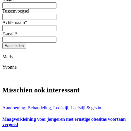
Tussenvoegsel
Achternaam
*
E-mail
*
Aanmelden
Marly
Yvonne
Misschien ook interessant
Aandoening, Behandeling, Leefstijl, Leefstijl & gezin
Maagverkleining voor jongeren met ernstige obesitas voortaan
vergoed