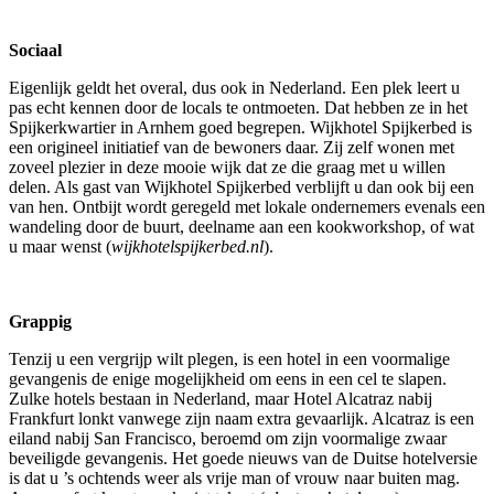
Sociaal
Eigenlijk geldt het overal, dus ook in Nederland. Een plek leert u
pas echt kennen door de locals te ontmoeten. Dat hebben ze in het
Spijkerkwartier in Arnhem goed begrepen. Wijkhotel Spijkerbed is
een origineel initiatief van de bewoners daar. Zij zelf wonen met
zoveel plezier in deze mooie wijk dat ze die graag met u willen
delen. Als gast van Wijkhotel Spijkerbed verblijft u dan ook bij een
van hen. Ontbijt wordt geregeld met lokale ondernemers evenals een
wandeling door de buurt, deelname aan een kookworkshop, of wat
u maar wenst (
wijkhotelspijkerbed.nl
).
Grappig
Tenzij u een vergrijp wilt plegen, is een hotel in een voormalige
gevangenis de enige mogelijkheid om eens in een cel te slapen.
Zulke hotels bestaan in Nederland, maar Hotel Alcatraz nabij
Frankfurt lonkt vanwege zijn naam extra gevaarlijk. Alcatraz is een
eiland nabij San Francisco, beroemd om zijn voormalige zwaar
beveiligde gevangenis. Het goede nieuws van de Duitse hotelversie
is dat u ’s ochtends weer als vrije man of vrouw naar buiten mag.