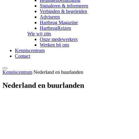
Belangenbehartiging
Signaleren & informeren
Verbinden & begeleiden
Adviseren
Hartbrug Magazine
HartbrugReizen
Wie wij zijn
Onze medewerkers
Werken bij ons
Kenniscentrum
Contact
Kenniscentrum
Nederland en buurlanden
Nederland en buurlanden