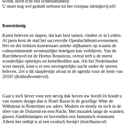
wordt, heeft echt een ochtendhumeur.
U moet nog wel geduld oefenen tot het voorjaar (
detulperij.nl
)!
Kunstzinnig
Kunst beleven en slapen, dat kan best samen, vinden ze in Leiden.
Al jaren kent de stad het succesvolle Openluchthotel-evenement.
Her en der trekken kunstenaars unieke stijlkamers op waarin de
cultuurminnende avontuurlijke hotelgast kan verblijven. Van de
Burchtheuvel tot de Hortus Botanicus, overal treft u de meest
wonderlijke optrekjes en hemelbedden aan. Als het Nederlandse
weer meezit, kunt u er een onvergetelijke nacht onder de sterren
beleven. Zet u dit slaapfestijn alvast in de agenda voor de lente van
2018? (
fieldsofwonder.nl
).
Gaat u toch liever voor een stevig dak boven uw hoofd én houdt u
van oosters design dan is Hotel Bazar in de gezellige Witte de
Withstraat in Rotterdam uw adres. Modern en trendy en toch in de
sfeer van de Duizend-en-een-Nacht. Met mozaïek langs de wanden,
glazen Aladdinlampen en bovendien een fantastisch restaurant.
Alleen het ontbijt is al een exotisch feestje! (
hotelbazar.nl
)