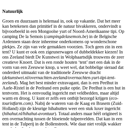
Natuurlijk
Groen en duurzaam is helemaal in, ook op vakantie. Dat het meer
kan betekenen dan primitief in de natuur bivakkeren, ondervindt u
bijvoorbeeld in een Mongoolse yurt of Noord-Amerikaanse tipi. Op
camping De la Semois (
campingdelasemois.be
) in de Belgische
Ardennen staan deze inheemse onderkomens op wonderschone
plekjes. Ze zijn van vele gemakken voorzien. Toch geen zin in een
tent? U kunt er ook een zigeunerwagen of dubbeldekker kiezen! In
ons Zeeland biedt De Kunstwei in Wolphaartsdijk trouwens de zeer
creatieve Knoert. Dat is een ronde houten ‘tent’ met een dak in de
vorm van een Zeeuwse knop, u weet wel, dat bobbelige sieraad dat
onderdeel uitmaakt van de traditionele Zeeuwse dracht
(
dekunstwei.nl/overnachten-zeeland/overnachten-yurt-tipi-tent-
zeeland
). Mag het best minder extravagant, dan is een Peelhut in
Aarle-Rixtel in de Peelrand een puike optie. De Peelhut is een hut in
tentvorm. Het is eenvoudig ingericht met veldbedden, maar altijd
warm en droog. U kunt er zelfs een ontbijt bezorgd krijgen (
eco-
touristfarm.com)
. Nabij de wateren van de Kaag en Brasem (Zuid-
Holland) zijn de kleurige hihahutten weer een stuk luxer ingericht
(
hihahut.nl/hihahut-avontuur
). Totaal anders maar héél origineel is
een overnachting tussen de bloeiende tulpenvelden. Dat kan in een
tent in de Tulperij in de Bollenstreek. Wie daar niet vrolijk wakker