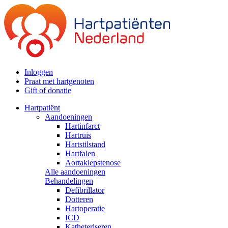
Inloggen
Praat met hartgenoten
Gift of donatie
Hartpatiënt
Aandoeningen
Hartinfarct
Hartruis
Hartstilstand
Hartfalen
Aortaklepstenose
Alle aandoeningen
Behandelingen
Defibrillator
Dotteren
Hartoperatie
ICD
Katheteriseren