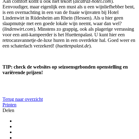
Aan comfort komt u ook niet tekort (
alcatraz-hotel.com
).
Eenvoudiger, maar eigenlijk een must als u een wijnliefhebber bent,
is een overnachting in een van de fraaie wijnvaten bij Hotel
Lindenwirt in Rüdesheim am Rhein (Hessen). Als u hier geen
slaapmutsje met een goede lokale wijn neemt, waar dan wel?
(
lindenwirt.com
). Minstens zo grappig, ook als plagerige verrassing
voor een anti-kampeerder is het Huettenpalast. U kunt hier een
retrocaravannetje-de-luxe huren in een overdekte hal. Goed weer en
een schaterlach verzekerd! (
huettenpalast.de
).
TIP: check de websites op seizoensgebonden openstelling en
variërende prijzen!
Terug naar overzicht
Printen
Delen