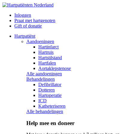
Inloggen
Praat met hartgenoten
Gift of donatie
Hartpatiënt
Aandoeningen
Hartinfarct
Hartruis
Hartstilstand
Hartfalen
Aortaklepstenose
Alle aandoeningen
Behandelingen
Defibrillator
Dotteren
Hartoperatie
ICD
Katheteriseren
Alle behandelingen
Help mee en doneer