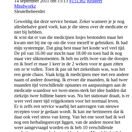
14 september 2011 om 15:13
#151362
Reageer
Mindworkz
Sleutelbeheerder
Geweldig dat deze service bestaat. Zeker wanneer je je nog
allesbehalve goed voelt, kan je die stress over de medicatie er
niet bij hebben.
ik wist dat er van die medicijnen losjes bestonden maar het
kwam niet bij me op om die voor mezelf te gebruiken. Ik had
mijn systeempje. Dat ging best maar het kostte wel veel tijd.
De pil van 16.00 uur mocht naar 18.00 en toen had ik nog
maar vier slikmomenten. Ik heb nu zelfs twee van die doosjes
en ik hoef er maar 1 keer in de 2 weken voor te gaan zitten
om ze te vullen. Toen ik pas uit het ziekenhuis was, was het
een grote chaos. Vaak krijg ik medicijnen mee met een andere
naam of andere dosering. Ik ervoer die maanden, ik had twee
maanden tijd verschillende opnames en aanpassingen aan de
medicatie waardoor we twee-mens-sterk het idee hadden dat
ziekzijn twee fulltime banen was. Nu het stationair draait, is er
weer veel meer tijd vrijgekomen voor het normaal leven.
Er is zelfs een service waarbij het aanvragen van nieuwe
recepten voor je gedaan wordt. Ik kan me herinneren dat ik
daar ook veel stress van kreeg. Van het ene soort had ik wel
nog een herhalingsrecept liggen, van de andere moest het
weer aangevraagd worden en ik heb 10 verschillende