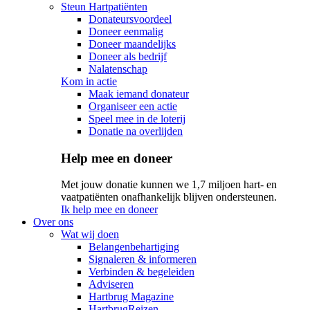
Steun Hartpatiënten
Donateursvoordeel
Doneer eenmalig
Doneer maandelijks
Doneer als bedrijf
Nalatenschap
Kom in actie
Maak iemand donateur
Organiseer een actie
Speel mee in de loterij
Donatie na overlijden
Help mee en doneer
Met jouw donatie kunnen we 1,7 miljoen hart- en
vaatpatiënten onafhankelijk blijven ondersteunen.
Ik help mee en doneer
Over ons
Wat wij doen
Belangenbehartiging
Signaleren & informeren
Verbinden & begeleiden
Adviseren
Hartbrug Magazine
HartbrugReizen