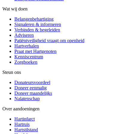
Wat wij doen
Belangenbehartiging
Signaleren & informeren
Verbinden & begeleiden
Adviseren
Patiëntveiligheid vraagt om openheid
Hartverhalen
Praat met Hartgenoten
Kenniscentrum
Zorgboeken
Steun ons
Donateursvoordeel
Doneer eenmalig
Doneer maandelijks
Nalatenschap
Over aandoeningen
Hartinfarct
Hartruis
Hartstilstand