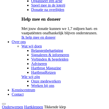
Organiseer een actie
Speel mee in de loterij
Donatie na overlijden
Help mee en doneer
Met jouw donatie kunnen we 1,7 miljoen hart- en
vaatpatiënten onafhankelijk blijven ondersteunen.
Ik help mee en doneer
Over ons
Wat wij doen
Belangenbehartiging
Signaleren & informeren
Verbinden & begeleiden
Adviseren
Hartbrug Magazine
HartbrugReizen
Wie wij zijn
Onze medewerkers
Werken bij ons
Kenniscentrum
Contact
Onderwerpen
Hartkleppen
Tikkende klep