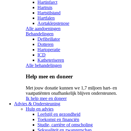
Hartinfarct
Hartruis
Hartstilstand
Hartfalen
Aortaklepstenose
Alle aandoeningen
Behandelingen
Defibrillator
Dotteren
Hartoperatie
ICD
Katheteriseren
Alle behandelingen
Help mee en doneer
Met jouw donatie kunnen we 1,7 miljoen hart- en
vaatpatiënten onafhankelijk blijven ondersteunen.
Ik help mee en doneer
Advies & Ondersteuning
Hulp en advies
Leefstijl en gezondheid
Toekomst en financiën
Studie, carrière of omscholing
Seksualiteit en zwangerschap