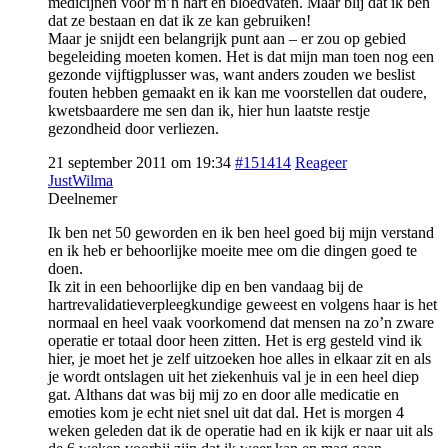
medicijnen voor m’n hart en bloedvaten. Maar blij dat ik ben
dat ze bestaan en dat ik ze kan gebruiken!
Maar je snijdt een belangrijk punt aan – er zou op gebied
begeleiding moeten komen. Het is dat mijn man toen nog een
gezonde vijftigplusser was, want anders zouden we beslist
fouten hebben gemaakt en ik kan me voorstellen dat oudere,
kwetsbaardere me sen dan ik, hier hun laatste restje
gezondheid door verliezen.
21 september 2011 om 19:34
#151414
Reageer
JustWilma
Deelnemer
Ik ben net 50 geworden en ik ben heel goed bij mijn verstand
en ik heb er behoorlijke moeite mee om die dingen goed te
doen.
Ik zit in een behoorlijke dip en ben vandaag bij de
hartrevalidatieverpleegkundige geweest en volgens haar is het
normaal en heel vaak voorkomend dat mensen na zo’n zware
operatie er totaal door heen zitten. Het is erg gesteld vind ik
hier, je moet het je zelf uitzoeken hoe alles in elkaar zit en als
je wordt ontslagen uit het ziekenhuis val je in een heel diep
gat. Althans dat was bij mij zo en door alle medicatie en
emoties kom je echt niet snel uit dat dal. Het is morgen 4
weken geleden dat ik de operatie had en ik kijk er naar uit als