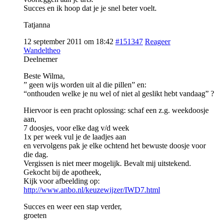
Succes en ik hoop dat je je snel beter voelt.
Tatjanna
12 september 2011 om 18:42
#151347
Reageer
Wandeltheo
Deelnemer
Beste Wilma,
” geen wijs worden uit al die pillen” en:
“onthouden welke je nu wel of niet al geslikt hebt vandaag” ?
Hiervoor is een pracht oplossing: schaf een z.g. weekdoosje
aan,
7 doosjes, voor elke dag v/d week
1x per week vul je de laadjes aan
en vervolgens pak je elke ochtend het bewuste doosje voor
die dag.
Vergissen is niet meer mogelijk. Bevalt mij uitstekend.
Gekocht bij de apotheek,
Kijk voor afbeelding op:
http://www.anbo.nl/keuzewijzer/IWD7.html
Succes en weer een stap verder,
groeten