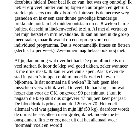
decubitus hielen! Daar baal ik zo van, het was erg onnodig! Ik
heb er erg veel hinder van bij lopen en autorijden en gebruik
steriele pleisters (mepilex border). Intussen is de necrose weg
gesneden en is er een zeer dunne gevoelige branderige
prikkende huid. In het midden ontstaan nu na 8 weken harde
bultjes, dat schijnt littekenweefsel te zijn. Al met al vertraagt
het mijn herstel en m’n revalidatie. Ik kan nu niet in de groep
meedraaien, maar ik wacht op een oproep voor een
individueel programma. Dat is voornamelijk fitness en fietsen
(slechts 1x per week). Zwemmen mag helaas ook nog niet.
Afijn, dan nu nog wat over het hart. De pompfunctie is nu
veel sterker, ik hoor de klep wel goed tikken, zeker wanneer
ik me druk maak. Ik kan er wel van slapen. Als ik even de
stad in ga en 3 trappen opklim, moet ik wel echt even
bijkomen. Is dat normaal na 8 weken? Ik heb geen idee,
misschien verwacht ik wel al te veel. De hartslag is nu wat
hoger dan voor de OK, ongeveer 90 per minuut. ( kun je
nagaan die klep sluit dus ongeveer 47 miljoen keer per jaar!
De bloeddruk is prima, rond de 120 over 70. Het voelt
allemaal wel wat gejaagd in mijn lijf (50 kg), daardoor wordt
de onrust helaas alleen maar groter, ik heb moeite me te
ontspannen. Ik zie er erg naar uit dat het allemaal weer
‘normaal’ voelt en wordt!