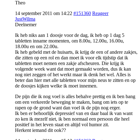
Theo
14 september 2011 om 14:22
#151360
Reageer
JustWilma
Deelnemer
Ik heb niks aan 1 doosje voor de dag, ik heb op 1 dag 5
tabletten inname momenten, om 8.00u, 12.00u, 16.00u,
18.00u en om 22.00u.
Ik heb gebeld met de huisarts, ik krijg de een of andere zakjes,
die zitten op een rol en dan moet ik voor elk tijdstip dat ik
tabletten moet nemen een zakje afscheuren. Die krijg ik
volgende week want dat moet gemaakt worden, dus ik kan
nog niet zeggen of het werkt maar ik denk het wel. Alles is
beter dan hier met alle tabletten voor mijn neus te zitten en op
de doosjes kijken welke ik moet innemen.
De pijn die ik nog voel is alles behalve prettig en ik ben bang
om een verkeerde beweging te maken, bang om iets op te
rapen op de grond want dan voel ik de pijn nog erger.
Ik ben er behoorlijk depressief van en daar baal ik van want
zo ken ik mezelf niet, ik ben normaal een persoon die heel
positief in het leven staat en altijd vol humor zit.
Herkent iemand dit ook??