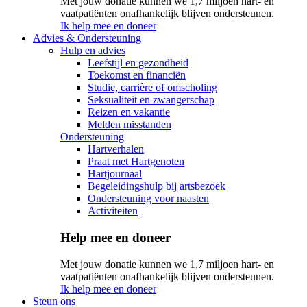
Met jouw donatie kunnen we 1,7 miljoen hart- en
vaatpatiënten onafhankelijk blijven ondersteunen.
Ik help mee en doneer
Advies & Ondersteuning
Hulp en advies
Leefstijl en gezondheid
Toekomst en financiën
Studie, carrière of omscholing
Seksualiteit en zwangerschap
Reizen en vakantie
Melden misstanden
Ondersteuning
Hartverhalen
Praat met Hartgenoten
Hartjournaal
Begeleidingshulp bij artsbezoek
Ondersteuning voor naasten
Activiteiten
Help mee en doneer
Met jouw donatie kunnen we 1,7 miljoen hart- en
vaatpatiënten onafhankelijk blijven ondersteunen.
Ik help mee en doneer
Steun ons