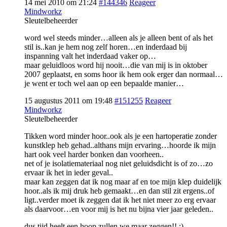
14 mei 2010 om 21:24
#144346
Reageer
Mindworkz
Sleutelbeheerder
word wel steeds minder…alleen als je alleen bent of als het
stil is..kan je hem nog zelf horen…en inderdaad bij
inspanning valt het inderdaad vaker op…
maar geluidloos word hij nooit…die van mij is in oktober
2007 geplaatst, en soms hoor ik hem ook erger dan normaal…
je went er toch wel aan op een bepaalde manier…
15 augustus 2011 om 19:48
#151255
Reageer
Mindworkz
Sleutelbeheerder
Tikken word minder hoor..ook als je een hartoperatie zonder
kunstklep heb gehad..althans mijn ervaring…hoorde ik mijn
hart ook veel harder bonken dan voorheen..
net of je isolatiemateriaal nog niet geluidsdicht is of zo…zo
ervaar ik het in ieder geval..
maar kan zeggen dat ik nog maar af en toe mijn klep duidelijk
hoor..als ik mij druk heb gemaakt…en dan stil zit ergens..of
ligt..verder moet ik zeggen dat ik het niet meer zo erg ervaar
als daarvoor…en voor mij is het nu bijna vier jaar geleden..
dus tijd heelt een hoop zullen we maar zeggen!! ;)