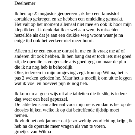
Deelnemer
Ik ben op 25 augustus geopereerd, ik heb een kunststof
aortaklep gekregen en ze hebben een omleiding gemaakt.
Het valt op het moment allemaal niet mee en ook ik hoor mijn
klep tikken. Ik denk dat ik er wel aan wen, is misschien
hetzelfde als dat je aan een drukke weg woont waar je na
enige tijd ook het verkeer niet meer hoort.
Alleen zit er een enorme onrust in me en ik vraag me af of
anderen dit ook hebben. Ik ben bang dat er toch iets niet goed
zit, de operatie is volgens de arts goed gegaan maar de pijn
die ik nu nog heb is behoorlijk.
Oke, iedereen in mijn omgeving zegt: kom op Wilma, het is
pas 2 weken geleden he. Maar het is moeilijk om uit te leggen
wat ik voel en hoeveel pijn ik nog heb.
Ik kom nu al geen wijs uit alle tabletten die ik slik, is iedere
dag weer een heel gepuzzel.
De tabletten staan allemaal voor mijn neus en dan is het op de
doosjes kijken welke ik op dat betreffende tijdstip moet
nemen.
Ik vindt het ook jammer dat je zo weinig voorlichting krijgt, ik
heb na de operatie meer vragen als van te voren.
groetjes van Wilma