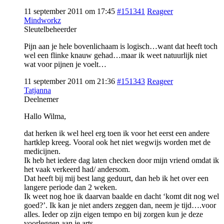
11 september 2011 om 17:45
#151341
Reageer
Mindworkz
Sleutelbeheerder
Pijn aan je hele bovenlichaam is logisch…want dat heeft toch
wel een flinke knauw gehad…maar ik weet natuurlijk niet
wat voor pijnen je voelt…
11 september 2011 om 21:36
#151343
Reageer
Tatjanna
Deelnemer
Hallo Wilma,
dat herken ik wel heel erg toen ik voor het eerst een andere
hartklep kreeg. Vooral ook het niet wegwijs worden met de
medicijnen.
Ik heb het iedere dag laten checken door mijn vriend omdat ik
het vaak verkeerd had/ andersom.
Dat heeft bij mij best lang geduurt, dan heb ik het over een
langere periode dan 2 weken.
Ik weet nog hoe ik daarvan baalde en dacht ‘komt dit nog wel
goed?’. Ik kan je niet anders zeggen dan, neem je tijd….voor
alles. Ieder op zijn eigen tempo en bij zorgen kun je deze
voorleggen aan je arts.