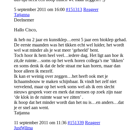
5 september 2011 om 16:00
#151313
Reageer
Tatjanna
Deelnemer
Hallo Cisco,
ik heb nu 2 jaar en kunstklep…eerst 5 jaar een bioklep gehad.
De eerste maanden was het tikken echt wel luider, het wordt
wel wat minder als je wat meer ‘geheeld’ bent.
Toch hoor ik hem heel veel…iedere dag. Het ligt aan hoe ik
zit,de ruimte…soms op het werk horen collega’s me ’tikken’
en soms denk ik dat de hele straat me kan horen, maar dan
hoor alleen ik mezelf.
Ik kan er weinig over zeggen…het heeft ook met je
lichaamsbouw te maken schijnbaar. Ik vindt het zelf niet
vervelend, maar op het werk soms wel als ik een slecht
nieuws gesprek voer en merk dat mensen op zoek zijn naar
‘de klok in de ruimte waar we zitten’ .
ik hoop dat het minder wordt dan het nu is…en anders…dat
je er snel aan went.
Tatjanna
11 september 2011 om 11:36
#151339
Reageer
JustWilma