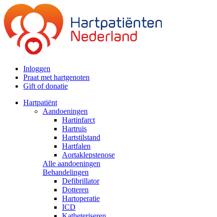
Inloggen
Praat met hartgenoten
Gift of donatie
Hartpatiënt
Aandoeningen
Hartinfarct
Hartruis
Hartstilstand
Hartfalen
Aortaklepstenose
Alle aandoeningen
Behandelingen
Defibrillator
Dotteren
Hartoperatie
ICD
Katheteriseren