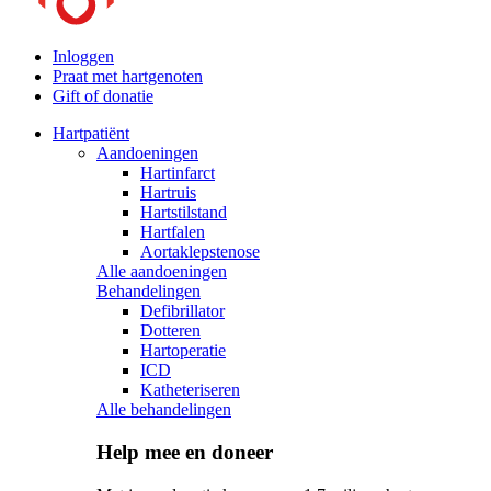
Inloggen
Praat met hartgenoten
Gift of donatie
Hartpatiënt
Aandoeningen
Hartinfarct
Hartruis
Hartstilstand
Hartfalen
Aortaklepstenose
Alle aandoeningen
Behandelingen
Defibrillator
Dotteren
Hartoperatie
ICD
Katheteriseren
Alle behandelingen
Help mee en doneer