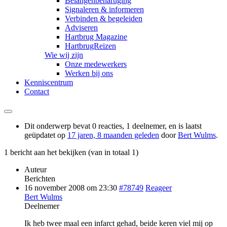
Belangenbehartiging
Signaleren & informeren
Verbinden & begeleiden
Adviseren
Hartbrug Magazine
HartbrugReizen
Wie wij zijn
Onze medewerkers
Werken bij ons
Kenniscentrum
Contact
Dit onderwerp bevat 0 reacties, 1 deelnemer, en is laatst
geüpdatet op
17 jaren, 8 maanden geleden
door
Bert Wulms
.
1 bericht aan het bekijken (van in totaal 1)
Auteur
Berichten
16 november 2008 om 23:30
#78749
Reageer
Bert Wulms
Deelnemer
Ik heb twee maal een infarct gehad, beide keren viel mij op