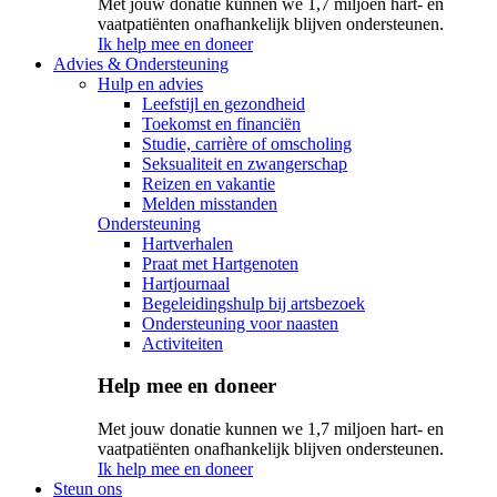
Met jouw donatie kunnen we 1,7 miljoen hart- en
vaatpatiënten onafhankelijk blijven ondersteunen.
Ik help mee en doneer
Advies & Ondersteuning
Hulp en advies
Leefstijl en gezondheid
Toekomst en financiën
Studie, carrière of omscholing
Seksualiteit en zwangerschap
Reizen en vakantie
Melden misstanden
Ondersteuning
Hartverhalen
Praat met Hartgenoten
Hartjournaal
Begeleidingshulp bij artsbezoek
Ondersteuning voor naasten
Activiteiten
Help mee en doneer
Met jouw donatie kunnen we 1,7 miljoen hart- en
vaatpatiënten onafhankelijk blijven ondersteunen.
Ik help mee en doneer
Steun ons