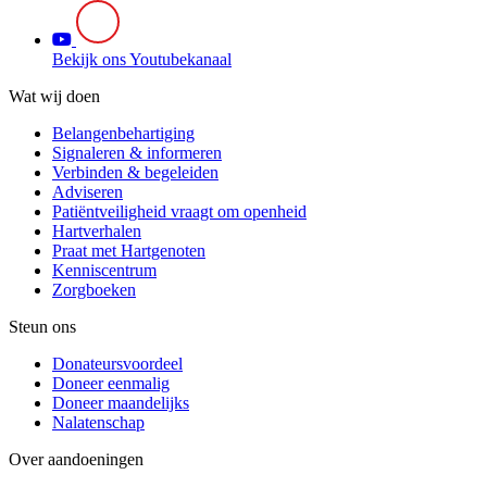
Bekijk ons Youtubekanaal
Wat wij doen
Belangenbehartiging
Signaleren & informeren
Verbinden & begeleiden
Adviseren
Patiëntveiligheid vraagt om openheid
Hartverhalen
Praat met Hartgenoten
Kenniscentrum
Zorgboeken
Steun ons
Donateursvoordeel
Doneer eenmalig
Doneer maandelijks
Nalatenschap
Over aandoeningen