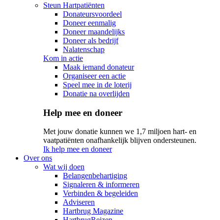
Steun Hartpatiënten
Donateursvoordeel
Doneer eenmalig
Doneer maandelijks
Doneer als bedrijf
Nalatenschap
Kom in actie
Maak iemand donateur
Organiseer een actie
Speel mee in de loterij
Donatie na overlijden
Help mee en doneer
Met jouw donatie kunnen we 1,7 miljoen hart- en
vaatpatiënten onafhankelijk blijven ondersteunen.
Ik help mee en doneer
Over ons
Wat wij doen
Belangenbehartiging
Signaleren & informeren
Verbinden & begeleiden
Adviseren
Hartbrug Magazine
HartbrugReizen