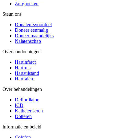
Zorgboeken
Steun ons
Donateursvoordeel
Doneer eenmalig
Doneer maandelijks
Nalatenschap
Over aandoeningen
Hartinfarct
Hartruis
Hartstilstand
Hartfalen
Over behandelingen
Defibrillator
ICD
Katheteriseren
Dotteren
Informatie en beleid
Colofon