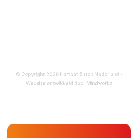
Katheteriseren
Dotteren
Informatie en beleid
Colofon
Disclaimer
Privacy- en Cookiebeleid
© Copyright 2026 Hartpatiënten Nederland -
Website ontwikkeld door
Mindworkz