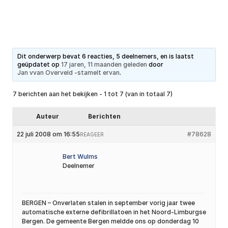
Dit onderwerp bevat 6 reacties, 5 deelnemers, en is laatst
geüpdatet op
17 jaren, 11 maanden geleden
door
Jan vvan Overveld -stamelt ervan
.
7 berichten aan het bekijken - 1 tot 7 (van in totaal 7)
Auteur
Berichten
22 juli 2008 om 16:55
#78628
REAGEER
Bert Wulms
Deelnemer
BERGEN – Onverlaten stalen in september vorig jaar twee
automatische externe defibrillatoen in het Noord-Limburgse
Bergen. De gemeente Bergen meldde ons op donderdag 10