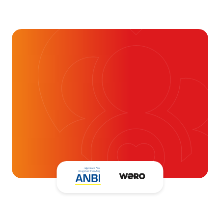
Je kunt vaak veel meer
dan je denkt
16 juli 2026
Alvast ontzettend bedankt!
Help mee en doneer
ouw donatie kunnen we 1,7 miljoen
t- en vaatpatiënten onafhankelijk
blijven ondersteunen.