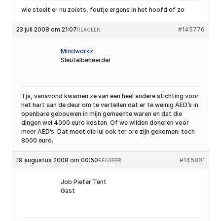
wie steelt er nu zoiets, foutje ergens in het hoofd of zo
23 juli 2008 om 21:07
#145776
REAGEER
Mindworkz
Sleutelbeheerder
Tja, vanavond kwamen ze van een heel andere stichting voor
het hart aan de deur om te vertellen dat er te weinig AED’s in
openbare gebouwen in mijn gemeente waren en dat die
dingen wel 4000 euro kosten. Of we wilden doneren voor
meer AED’s. Dat moet die lui ook ter ore zijn gekomen: toch
8000 euro.
19 augustus 2008 om 00:50
#145801
REAGEER
Job Pieter Tent
Gast