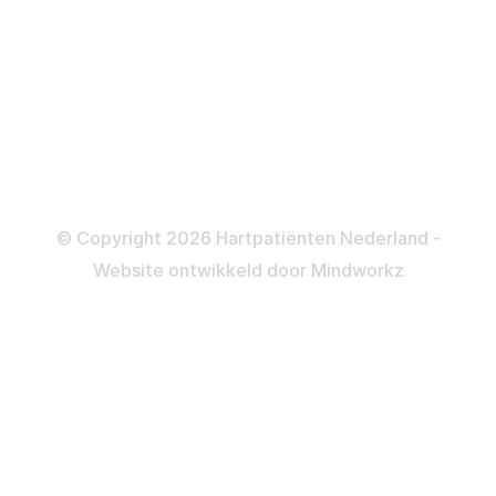
Dotteren
Informatie en beleid
Colofon
Disclaimer
Privacy- en Cookiebeleid
© Copyright 2026 Hartpatiënten Nederland -
Website ontwikkeld door
Mindworkz