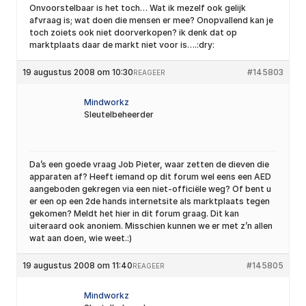
Onvoorstelbaar is het toch… Wat ik mezelf ook gelijk
afvraag is; wat doen die mensen er mee? Onopvallend kan je
toch zoiets ook niet doorverkopen? ik denk dat op
marktplaats daar de markt niet voor is….:dry:
19 augustus 2008 om 10:30
#145803
REAGEER
Mindworkz
Sleutelbeheerder
Da’s een goede vraag Job Pieter, waar zetten de dieven die
apparaten af? Heeft iemand op dit forum wel eens een AED
aangeboden gekregen via een niet-officiële weg? Of bent u
er een op een 2de hands internetsite als marktplaats tegen
gekomen? Meldt het hier in dit forum graag. Dit kan
uiteraard ook anoniem. Misschien kunnen we er met z’n allen
wat aan doen, wie weet.:)
19 augustus 2008 om 11:40
#145805
REAGEER
Mindworkz