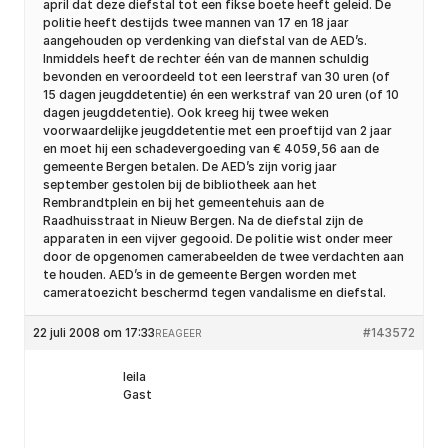
april dat deze diefstal tot een fikse boete heeft geleid. De
politie heeft destijds twee mannen van 17 en 18 jaar
aangehouden op verdenking van diefstal van de AED’s.
Inmiddels heeft de rechter één van de mannen schuldig
bevonden en veroordeeld tot een leerstraf van 30 uren (of
15 dagen jeugddetentie) én een werkstraf van 20 uren (of 10
dagen jeugddetentie). Ook kreeg hij twee weken
voorwaardelijke jeugddetentie met een proeftijd van 2 jaar
en moet hij een schadevergoeding van € 4059,56 aan de
gemeente Bergen betalen. De AED’s zijn vorig jaar
september gestolen bij de bibliotheek aan het
Rembrandtplein en bij het gemeentehuis aan de
Raadhuisstraat in Nieuw Bergen. Na de diefstal zijn de
apparaten in een vijver gegooid. De politie wist onder meer
door de opgenomen camerabeelden de twee verdachten aan
te houden. AED’s in de gemeente Bergen worden met
cameratoezicht beschermd tegen vandalisme en diefstal.
22 juli 2008 om 17:33
#143572
REAGEER
leila
Gast