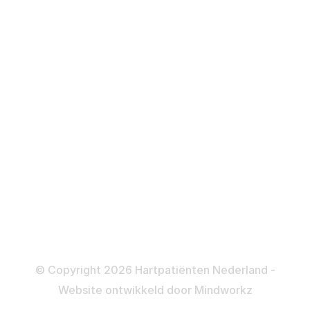
Over behandelingen
Defibrillator
ICD
Katheteriseren
Dotteren
Informatie en beleid
Colofon
Disclaimer
Privacy- en Cookiebeleid
© Copyright 2026 Hartpatiënten Nederland -
Website ontwikkeld door
Mindworkz