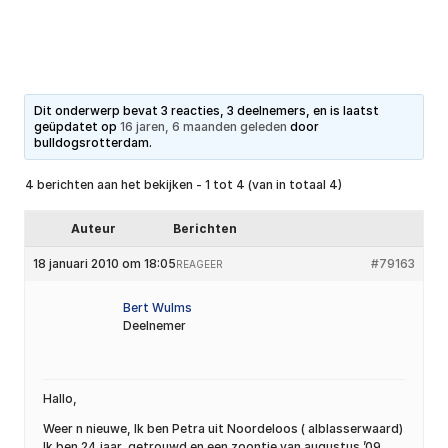
Dit onderwerp bevat 3 reacties, 3 deelnemers, en is laatst
geüpdatet op
16 jaren, 6 maanden geleden
door
bulldogsrotterdam
.
4 berichten aan het bekijken - 1 tot 4 (van in totaal 4)
Auteur
Berichten
18 januari 2010 om 18:05
#79163
REAGEER
Bert Wulms
Deelnemer
Hallo,
Weer n nieuwe, Ik ben Petra uit Noordeloos ( alblasserwaard)
Ik ben 24 jaar, getrouwd en een zoontje van augustus ’09