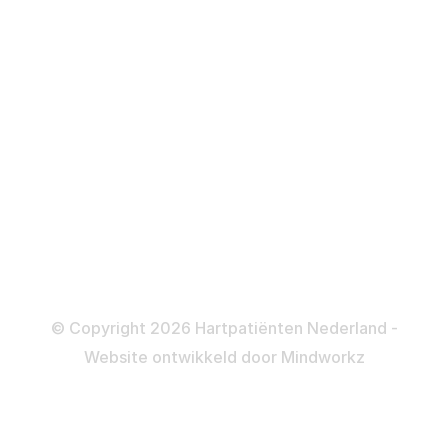
Defibrillator
ICD
Katheteriseren
Dotteren
Informatie en beleid
Colofon
Disclaimer
Privacy- en Cookiebeleid
© Copyright 2026 Hartpatiënten Nederland -
Website ontwikkeld door
Mindworkz