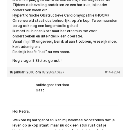
Tijdens de bevalling ondekten ze een hartruis, bij nader
onderzoek bleek dit
Hypertrofische Obstructieve Cardiomyopathie (HOCM)
Onze wereld staat dus behoorlijk, op z’n kop. Twee maanden
terug ook nog een longembolie gehad.
Ik moet nu binnen kort naar het erasmus mc voor
onderzoeken en uiteindelijk een operatie.
Vanaf mijn 16 ongeveer, ben ik al aan t tobben, vreselijk moe,
kort ademig enz.
Eindelijk heeft “het” nu een naam.
Nog vragen? Stel ze gerust !
18 januari 2010 om 18:28
#144234
REAGEER
bulldogsrotterdam
Gast
Hoi Petra,
Welkom bij hartgenoten..kan mij helemaal voorstellen dat je
leven op je kop staat..maar nu ook een stuk rust dat je