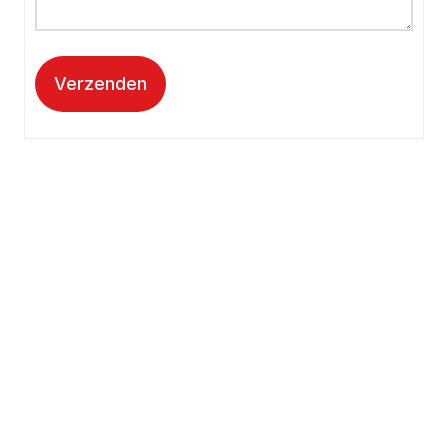
Verzenden
Kantooradres
Hartpatiënten Nederland