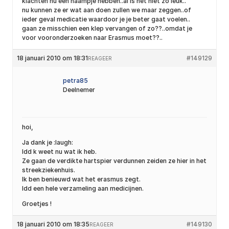
klachten nu een naampje hebben..al is het niet zo leuk..
nu kunnen ze er wat aan doen zullen we maar zeggen..of
ieder geval medicatie waardoor je je beter gaat voelen..
gaan ze misschien een klep vervangen of zo??..omdat je
voor vooronderzoeken naar Erasmus moet??..
18 januari 2010 om 18:31
#149129
REAGEER
petra85
Deelnemer
hoi,
Ja dank je :laugh:
Idd k weet nu wat ik heb.
Ze gaan de verdikte hartspier verdunnen zeiden ze hier in het
streekziekenhuis.
Ik ben benieuwd wat het erasmus zegt.
Idd een hele verzameling aan medicijnen.
Groetjes !
18 januari 2010 om 18:35
#149130
REAGEER