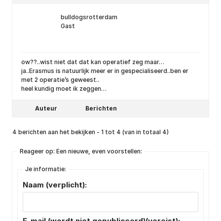
bulldogsrotterdam
Gast
ow??..wist niet dat dat kan operatief zeg maar…
ja..Erasmus is natuurlijk meer er in gespecialiseerd..ben er
met 2 operatie’s geweest..
heel kundig moet ik zeggen…
Auteur
Berichten
4 berichten aan het bekijken - 1 tot 4 (van in totaal 4)
Reageer op: Een nieuwe, even voorstellen:
Je informatie:
Naam (verplicht):
E-mail (wordt niet gepubliceerd)(vereist):