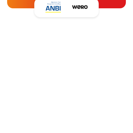
Kantooradres
Hartpatiënten Nederland
Zwartbroekstraat 19
6041 JL Roermond