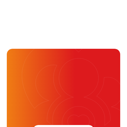
Gezondheid & Aandoeningen
Wat betekenen LDL, HDL
en triglyceriden bij je
cholesterolwaarden?
24 juli 2026
Alvast ontzettend bedankt!
Help mee en doneer
ouw donatie kunnen we 1,7 miljoen
t- en vaatpatiënten onafhankelijk
blijven ondersteunen.