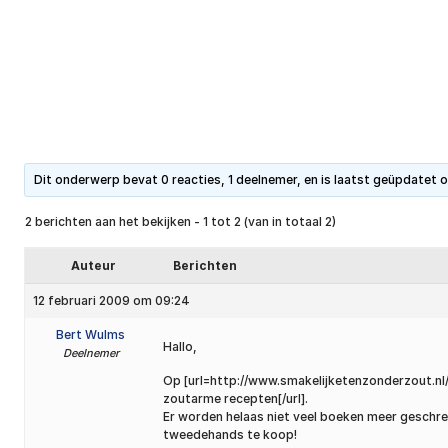
Dit onderwerp bevat 0 reacties, 1 deelnemer, en is laatst geüpdatet 
2 berichten aan het bekijken - 1 tot 2 (van in totaal 2)
Auteur
Berichten
12 februari 2009 om 09:24
Bert Wulms
Hallo,
Deelnemer
Op [url=http://www.smakelijketenzonderzout.nl/
zoutarme recepten[/url].
Er worden helaas niet veel boeken meer geschrev
tweedehands te koop!