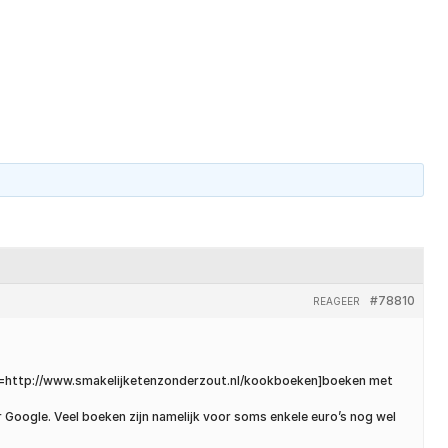
un ons
Over ons
Kenniscentrum
Contact
#78810
REAGEER
[url=http://www.smakelijketenzonderzout.nl/kookboeken]boeken met
 Google. Veel boeken zijn namelijk voor soms enkele euro’s nog wel