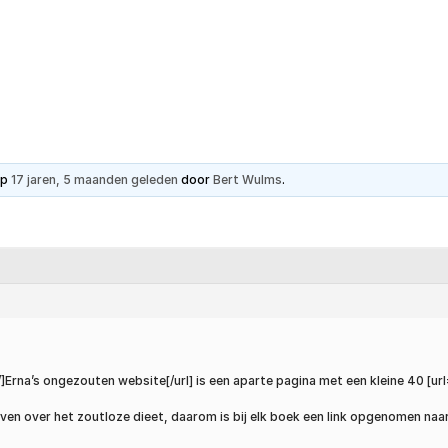
Hartpatiënt
Advies & Ondersteuning
Ste
op
17 jaren, 5 maanden geleden
door
Bert Wulms
.
]Erna’s ongezouten website[/url] is een aparte pagina met een kleine 40 
en over het zoutloze dieet, daarom is bij elk boek een link opgenomen naar