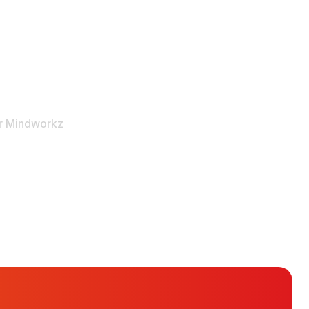
Colofon
Disclaimer
Privacy- en Cookiebeleid
at met hartgenoten
Gift of donatie
r
Mindworkz
un ons
Over ons
Kenniscentrum
Contact