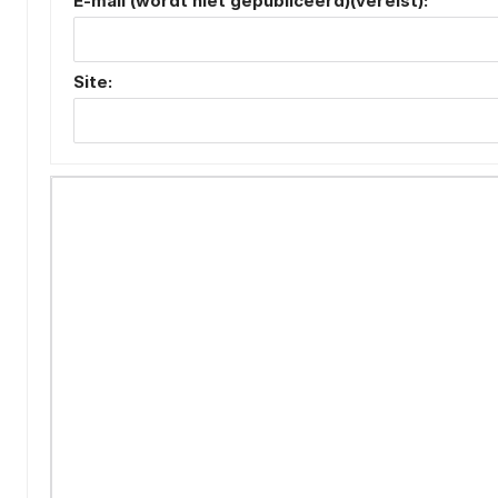
E-mail (wordt niet gepubliceerd)(vereist):
Site: