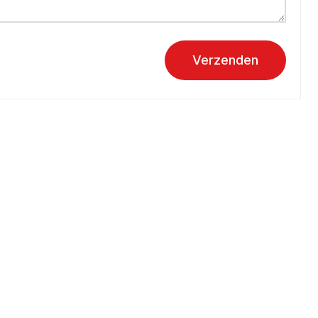
Verzenden
Over aandoeningen
Hartinfarct