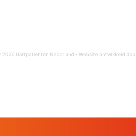
Doneer maandelijks
Nalatenschap
Inloggen
Pra
 2026 Hartpatiënten Nederland - Website ontwikkeld doo
Hartpatiënt
Advies & Ondersteuning
Ste