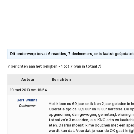
Dit onderwerp bevat 6 reacties, 7 deelnemers, en is laatst geüpdate
7 berichten aan het bekijken - 1 tot 7 (van in totaal 7)
Auteur
Berichten
10 mei 2013 om 16:54
Bert Wulms
Hoi ik ben nu 69 jaar en ik ben 2 jaar geleden 
Deelnemer
Operatie tijd ca. 8,5 uur en 13 uur narcose. De op
opgenomen, dan gewogen, gemeten,beharing moest 
totaal zo’n 3 maanden, o.a. KNO arts en kaakchir
eten. Daarna moest ik me douchen met een specia
wordt kan dat. Voordat je naar de OK gaat krijgt