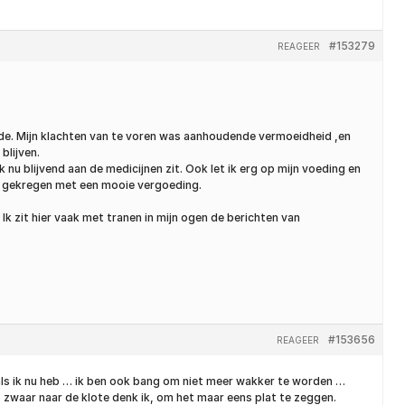
#153279
REAGEER
lfde. Mijn klachten van te voren was aanhoudende vermoeidheid ,en
blijven.
nu blijvend aan de medicijnen zit. Ook let ik erg op mijn voeding en
eb gekregen met een mooie vergoeding.
. Ik zit hier vaak met tranen in mijn ogen de berichten van
#153656
REAGEER
d als ik nu heb … ik ben ook bang om niet meer wakker te worden …
zwaar naar de klote denk ik, om het maar eens plat te zeggen.