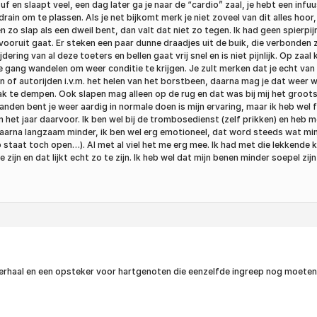
uf en slaapt veel, een dag later ga je naar de “cardio” zaal, je hebt een infu
ain om te plassen. Als je net bijkomt merk je niet zoveel van dit alles hoor, 
zo slap als een dweil bent, dan valt dat niet zo tegen. Ik had geen spierpijn
t vooruit gaat. Er steken een paar dunne draadjes uit de buik, die verbonden
ring van al deze toeters en bellen gaat vrij snel en is niet pijnlijk. Op zaal
de gang wandelen om weer conditie te krijgen. Je zult merken dat je echt va
n of autorijden i.v.m. het helen van het borstbeen, daarna mag je dat weer we
k te dempen. Ook slapen mag alleen op de rug en dat was bij mij het groots
aanden bent je weer aardig in normale doen is mijn ervaring, maar ik heb we
et jaar daarvoor. Ik ben wel bij de trombosedienst (zelf prikken) en heb me
arna langzaam minder, ik ben wel erg emotioneel, dat word steeds wat minder
 staat toch open…). Al met al viel het me erg mee. Ik had met die lekkende 
e zijn en dat lijkt echt zo te zijn. Ik heb wel dat mijn benen minder soepel z
k verhaal en een opsteker voor hartgenoten die eenzelfde ingreep nog moete