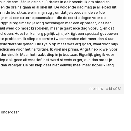
us in de arm, één in de hals, 3 drains in de bovenbuik om bloed en
en de drains gaan er al snel uit. De volgende dag mag je al je bed uit.
 in de borstkas wel in mijn rug , omdat je steeds in de zelfde
 zijn met een externe pacemaker , die de eerste dagen voor de
 krijgt je regelmatig je long oefeningen met een apparaat, dat het
n nul weer op moet krabbelen, maar je gaat elke dag vooruit, en dat
l doen. Hoesten kan erg pijnlijk zijn, je krijgt een speciaal gevouwen
te probleem. Ik sliep de eerste twee maanden niet meer dan 4 uur.
l fysiotherapie gehad .Die fysio op maat was erg goed, waardoor mijn
dicijnen voor het hartritme. Ik voel me prima. Angst heb ik wel voor
 vind ik. Maar het raakt diep in je bestaan. Eigenlijk ging ik voor
klep ook geen alternatief, het werd steeds erger, dus dan moet je
ijn dan vroeger. De bio klep gaat niet eeuwig mee, maar hopelijk lang
#144961
REAGEER
n ondergaan.