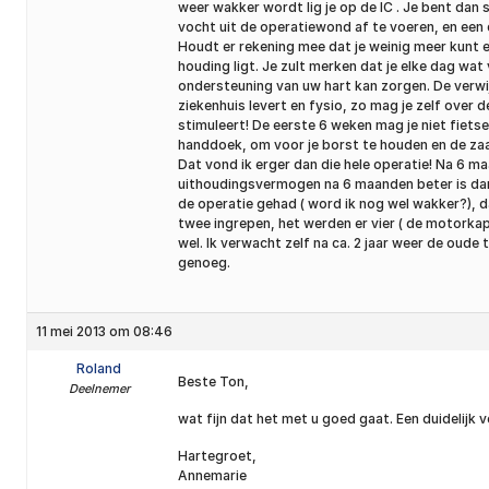
weer wakker wordt lig je op de IC . Je bent dan s
vocht uit de operatiewond af te voeren, en een dr
Houdt er rekening mee dat je weinig meer kunt en 
houding ligt. Je zult merken dat je elke dag wa
ondersteuning van uw hart kan zorgen. De verwijde
ziekenhuis levert en fysio, zo mag je zelf over 
stimuleert! De eerste 6 weken mag je niet fietse
handdoek, om voor je borst te houden en de zaa
Dat vond ik erger dan die hele operatie! Na 6 m
uithoudingsvermogen na 6 maanden beter is dan h
de operatie gehad ( word ik nog wel wakker?), da
twee ingrepen, het werden er vier ( de motorkap
wel. Ik verwacht zelf na ca. 2 jaar weer de oude t
genoeg.
11 mei 2013 om 08:46
Roland
Beste Ton,
Deelnemer
wat fijn dat het met u goed gaat. Een duidelij
Hartegroet,
Annemarie