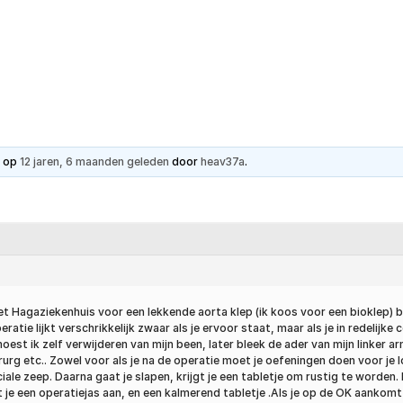
Hartpatiënt
Advies & Ondersteuning
Ste
t op
12 jaren, 6 maanden geleden
door
heav37a
.
in het Hagaziekenhuis voor een lekkende aorta klep (ik koos voor een bioklep
eratie lijkt verschrikkelijk zwaar als je ervoor staat, maar als je in redelij
ik zelf verwijderen van mijn been, later bleek de ader van mijn linker arm 
urg etc.. Zowel voor als je na de operatie moet je oefeningen doen voor je l
le zeep. Daarna gaat je slapen, krijgt je een tabletje om rustig te worden. 
 je een operatiejas aan, en een kalmerend tabletje .Als je op de OK aankomt k