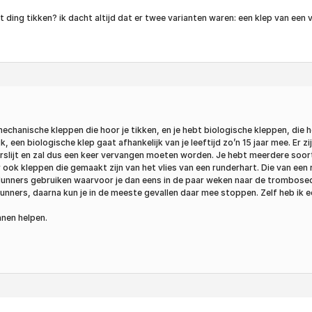
 ding tikken? ik dacht altijd dat er twee varianten waren: een klep van een 
chanische kleppen die hoor je tikken, en je hebt biologische kleppen, die h
tijk, een biologische klep gaat afhankelijk van je leeftijd zo’n 15 jaar mee. E
erslijt en zal dus een keer vervangen moeten worden. Je hebt meerdere soort
ook kleppen die gemaakt zijn van het vlies van een runderhart. Die van een r
unners gebruiken waarvoor je dan eens in de paar weken naar de trombosedie
dunners, daarna kun je in de meeste gevallen daar mee stoppen. Zelf heb ik
nnen helpen.