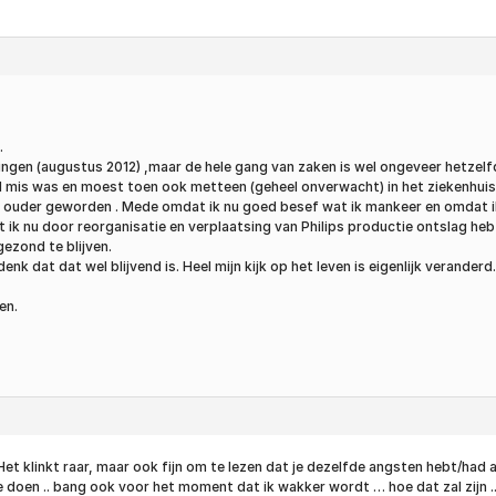
.
idingen (augustus 2012) ,maar de hele gang van zaken is wel ongeveer hetze
d mis was en moest toen ook metteen (geheel onverwacht) in het ziekenhuis 
aar ouder geworden . Mede omdat ik nu goed besef wat ik mankeer en omdat ik 
t ik nu door reorganisatie en verplaatsing van Philips productie ontslag h
gezond te blijven.
nk dat dat wel blijvend is. Heel mijn kijk op het leven is eigenlijk veranderd
en.
 Het klinkt raar, maar ook fijn om te lezen dat je dezelfde angsten hebt/ha
oen .. bang ook voor het moment dat ik wakker wordt … hoe dat zal zijn .. 