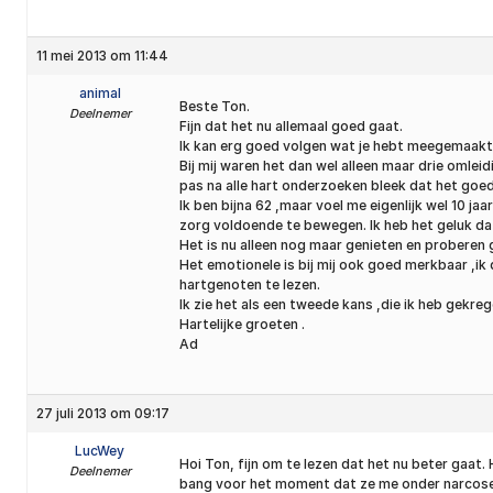
11 mei 2013 om 11:44
animal
Beste Ton.
Deelnemer
Fijn dat het nu allemaal goed gaat.
Ik kan erg goed volgen wat je hebt meegemaakt
Bij mij waren het dan wel alleen maar drie omle
pas na alle hart onderzoeken bleek dat het goe
Ik ben bijna 62 ,maar voel me eigenlijk wel 10 j
zorg voldoende te bewegen. Ik heb het geluk da
Het is nu alleen nog maar genieten en proberen 
Het emotionele is bij mij ook goed merkbaar ,ik de
hartgenoten te lezen.
Ik zie het als een tweede kans ,die ik heb gekreg
Hartelijke groeten .
Ad
27 juli 2013 om 09:17
LucWey
Hoi Ton, fijn om te lezen dat het nu beter gaat.
Deelnemer
bang voor het moment dat ze me onder narcose d