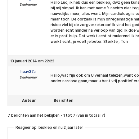
Hallo Luc, ik heb dus een bioklep, dwz geen kuns
Deelnemer
bij mij simpel. Ik kan met name ’s nachts niet t
nauwelijks meer, alles went. Mijn cardioloog is 
maar toch. De oorzaak is mijn onregelmatige har
risico viel bij de zorgverzekeraar! Ik vind het 
worden echt minder na verloop van tijd. Ik doe 
er is prof. hulp. Dat werkt echt stimulerend. Ik
werkt echt, je voelt je beter. Sterkte , Ton
13 januari 2014 om 22:22
heav37a
Hallo,wat fijn ook om U verhaal telezen,want o
Deelnemer
onder narcose gaan,maar u bent vrij positief ero
Auteur
Berichten
7 berichten aan het bekijken - 1 tot 7 (van in totaal 7)
Reageer op: bioklep en nu 2 jaar later