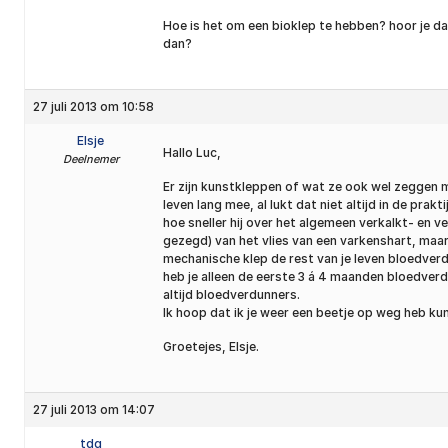
Hoe is het om een bioklep te hebben? hoor je dat
dan?
27 juli 2013 om 10:58
Elsje
Hallo Luc,
Deelnemer
Er zijn kunstkleppen of wat ze ook wel zeggen me
leven lang mee, al lukt dat niet altijd in de prak
hoe sneller hij over het algemeen verkalkt- en v
gezegd) van het vlies van een varkenshart, maar 
mechanische klep de rest van je leven bloedverd
heb je alleen de eerste 3 á 4 maanden bloedver
altijd bloedverdunners.
Ik hoop dat ik je weer een beetje op weg heb ku
Groetejes, Elsje.
27 juli 2013 om 14:07
tdg