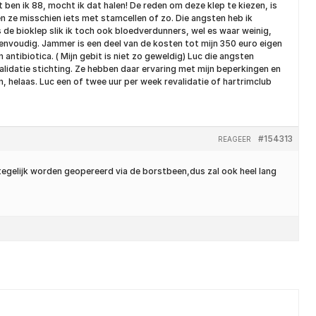
t ben ik 88, mocht ik dat halen! De reden om deze klep te kiezen, is
ben ze misschien iets met stamcellen of zo. Die angsten heb ik
s de bioklep slik ik toch ook bloedverdunners, wel es waar weinig,
 eenvoudig. Jammer is een deel van de kosten tot mijn 350 euro eigen
antibiotica. ( Mijn gebit is niet zo geweldig) Luc die angsten
alidatie stichting. Ze hebben daar ervaring met mijn beperkingen en
en, helaas. Luc een of twee uur per week revalidatie of hartrimclub
#154313
REAGEER
tegelijk worden geopereerd via de borstbeen,dus zal ook heel lang