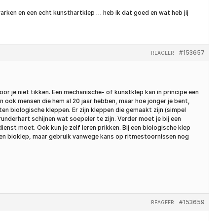
varken en een echt kunsthartklep … heb ik dat goed en wat heb jij
#153657
REAGEER
oor je niet tikken. Een mechanische- of kunstklep kan in principe een
r zijn ook mensen die hem al 20 jaar hebben, maar hoe jonger je bent,
en biologische kleppen. Er zijn kleppen die gemaakt zijn (simpel
underhart schijnen wat soepeler te zijn. Verder moet je bij een
nst moet. Ook kun je zelf leren prikken. Bij een biologische klep
 een bioklep, maar gebruik vanwege kans op ritmestoornissen nog
#153659
REAGEER