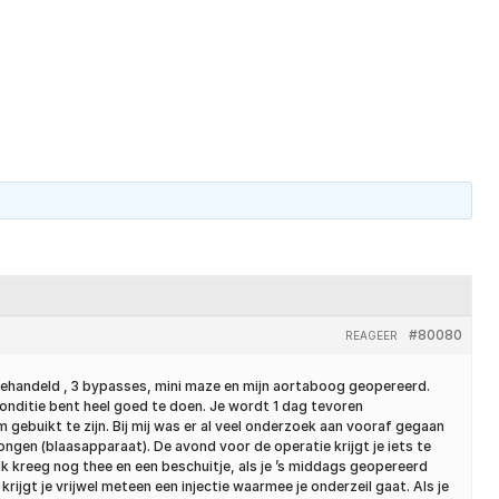
un ons
Over ons
Kenniscentrum
Contact
#80080
REAGEER
) behandeld , 3 bypasses, mini maze en mijn aortaboog geopereerd.
ke conditie bent heel goed te doen. Je wordt 1 dag tevoren
gebuikt te zijn. Bij mij was er al veel onderzoek aan vooraf gegaan
ongen (blaasapparaat). De avond voor de operatie krijgt je iets te
Ik kreeg nog thee en een beschuitje, als je ’s middags geopereerd
rijgt je vrijwel meteen een injectie waarmee je onderzeil gaat. Als je