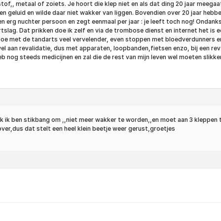
tof,, metaal of zoiets. Je hoort die klep niet en als dat ding 20 jaar meegaa
egen geluid en wilde daar niet wakker van liggen. Bovendien over 20 jaar heb
een erg nuchter persoon en zegt eenmaal per jaar : je leeft toch nog! Ondank
tslag. Dat prikken doe ik zelf en via de trombose dienst en internet het is
gedoe met de tandarts veel vervelender, even stoppen met bloedverdunners en 
wel aan revalidatie, dus met apparaten, loopbanden,fietsen enzo, bij een rev
 heb nog steeds medicijnen en zal die de rest van mijn leven wel moeten slikk
ok ik ben stikbang om ,,niet meer wakker te worden,,en moet aan 3 kleppen 
ver,dus dat stelt een heel klein beetje weer gerust,groetjes