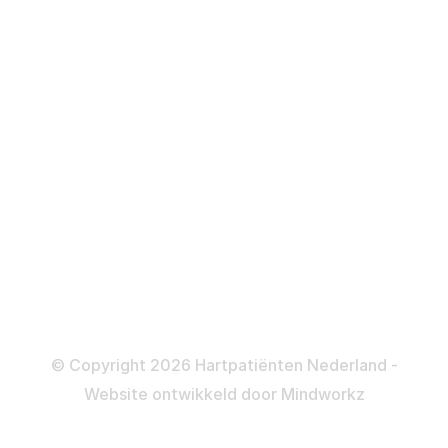
Over behandelingen
Defibrillator
ICD
Katheteriseren
Dotteren
Informatie en beleid
Colofon
Disclaimer
Privacy- en Cookiebeleid
© Copyright 2026 Hartpatiënten Nederland -
Website ontwikkeld door
Mindworkz