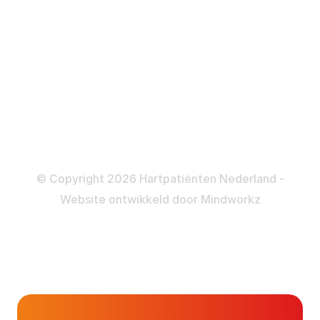
Katheteriseren
Dotteren
Informatie en beleid
Colofon
Disclaimer
Privacy- en Cookiebeleid
© Copyright 2026 Hartpatiënten Nederland -
Website ontwikkeld door
Mindworkz