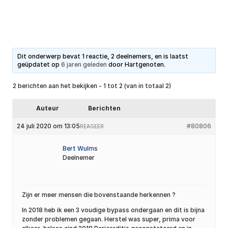
Dit onderwerp bevat 1 reactie, 2 deelnemers, en is laatst
geüpdatet op
6 jaren geleden
door
Hartgenoten
.
2 berichten aan het bekijken - 1 tot 2 (van in totaal 2)
Auteur
Berichten
24 juli 2020 om 13:05
#80806
REAGEER
Bert Wulms
Deelnemer
Zijn er meer mensen die bovenstaande herkennen ?
In 2018 heb ik een 3 voudige bypass ondergaan en dit is bijna
zonder problemen gegaan. Herstel was super, prima voor