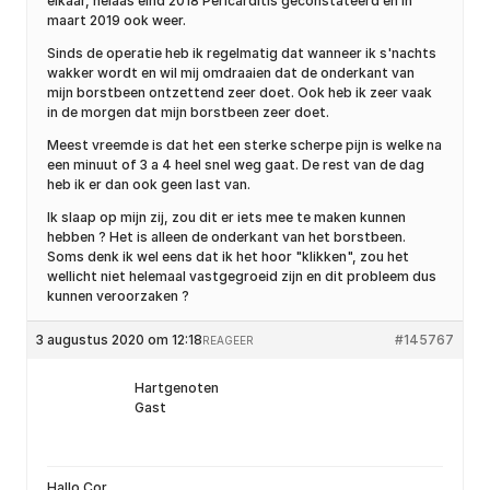
elkaar, helaas eind 2018 Pericarditis geconstateerd en in
maart 2019 ook weer.
Sinds de operatie heb ik regelmatig dat wanneer ik s'nachts
wakker wordt en wil mij omdraaien dat de onderkant van
mijn borstbeen ontzettend zeer doet. Ook heb ik zeer vaak
in de morgen dat mijn borstbeen zeer doet.
Meest vreemde is dat het een sterke scherpe pijn is welke na
een minuut of 3 a 4 heel snel weg gaat. De rest van de dag
heb ik er dan ook geen last van.
Ik slaap op mijn zij, zou dit er iets mee te maken kunnen
hebben ? Het is alleen de onderkant van het borstbeen.
Soms denk ik wel eens dat ik het hoor "klikken", zou het
wellicht niet helemaal vastgegroeid zijn en dit probleem dus
kunnen veroorzaken ?
3 augustus 2020 om 12:18
#145767
REAGEER
Hartgenoten
Gast
Hallo Cor,