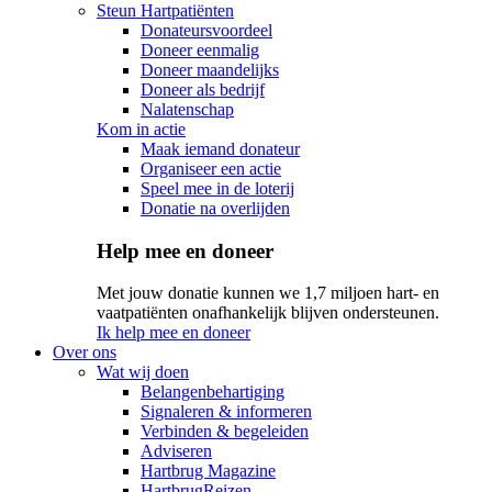
Steun Hartpatiënten
Donateursvoordeel
Doneer eenmalig
Doneer maandelijks
Doneer als bedrijf
Nalatenschap
Kom in actie
Maak iemand donateur
Organiseer een actie
Speel mee in de loterij
Donatie na overlijden
Help mee en doneer
Met jouw donatie kunnen we 1,7 miljoen hart- en
vaatpatiënten onafhankelijk blijven ondersteunen.
Ik help mee en doneer
Over ons
Wat wij doen
Belangenbehartiging
Signaleren & informeren
Verbinden & begeleiden
Adviseren
Hartbrug Magazine
HartbrugReizen