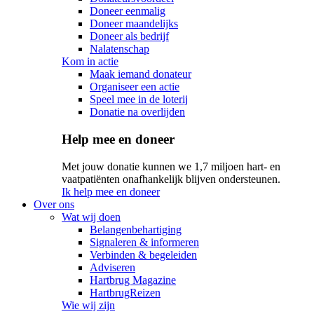
Doneer eenmalig
Doneer maandelijks
Doneer als bedrijf
Nalatenschap
Kom in actie
Maak iemand donateur
Organiseer een actie
Speel mee in de loterij
Donatie na overlijden
Help mee en doneer
Met jouw donatie kunnen we 1,7 miljoen hart- en
vaatpatiënten onafhankelijk blijven ondersteunen.
Ik help mee en doneer
Over ons
Wat wij doen
Belangenbehartiging
Signaleren & informeren
Verbinden & begeleiden
Adviseren
Hartbrug Magazine
HartbrugReizen
Wie wij zijn