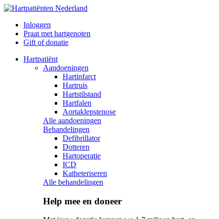
Inloggen
Praat met hartgenoten
Gift of donatie
Hartpatiënt
Aandoeningen
Hartinfarct
Hartruis
Hartstilstand
Hartfalen
Aortaklepstenose
Alle aandoeningen
Behandelingen
Defibrillator
Dotteren
Hartoperatie
ICD
Katheteriseren
Alle behandelingen
Help mee en doneer