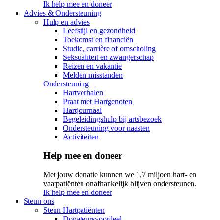
Ik help mee en doneer
Advies & Ondersteuning
Hulp en advies
Leefstijl en gezondheid
Toekomst en financiën
Studie, carrière of omscholing
Seksualiteit en zwangerschap
Reizen en vakantie
Melden misstanden
Ondersteuning
Hartverhalen
Praat met Hartgenoten
Hartjournaal
Begeleidingshulp bij artsbezoek
Ondersteuning voor naasten
Activiteiten
Help mee en doneer
Met jouw donatie kunnen we 1,7 miljoen hart- en
vaatpatiënten onafhankelijk blijven ondersteunen.
Ik help mee en doneer
Steun ons
Steun Hartpatiënten
Donateursvoordeel