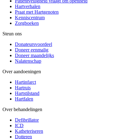
Patiëntveiligheid vraagt om openheid
Hartverhalen
Praat met Hartgenoten
Kenniscentrum
Zorgboeken
Steun ons
Donateursvoordeel
Doneer eenmalig
Doneer maandelijks
Nalatenschap
Over aandoeningen
Hartinfarct
Hartruis
Hartstilstand
Hartfalen
Over behandelingen
Defibrillator
ICD
Katheteriseren
Dotteren