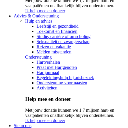
Met jouw donatie kunnen we 1,7 miljoen hart- en
vaatpatiënten onafhankelijk blijven ondersteunen.
Ik help mee en doneer
Advies & Ondersteuning
Hulp en advies
Leefstijl en gezondheid
Toekomst en financiën
Studie, carrière of omscholing
Seksualiteit en zwangerschap
Reizen en vakantie
Melden misstanden
Ondersteuning
Hartverhalen
Praat met Hartgenoten
Hartjournaal
Begeleidingshulp bij artsbezoek
Ondersteuning voor naasten
Activiteiten
Help mee en doneer
Met jouw donatie kunnen we 1,7 miljoen hart- en
vaatpatiënten onafhankelijk blijven ondersteunen.
Ik help mee en doneer
Steun ons