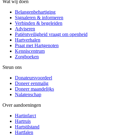
Wat wij doen
Belangenbehartiging
Signaleren & informeren
Verbinden & begeleiden
Adviseren
Patiëntveiligheid vraagt om openheid
Hartverhalen
Praat met Hartgenoten
Kenniscentrum
Zorgboeken
Steun ons
Donateursvoordeel
Doneer eenmalig
Doneer maandelijks
Nalatenschap
Over aandoeningen
Hartinfarct
Hartruis
Hartstilstand
Hartfalen