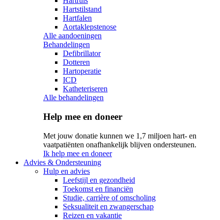
Hartruis
Hartstilstand
Hartfalen
Aortaklepstenose
Alle aandoeningen
Behandelingen
Defibrillator
Dotteren
Hartoperatie
ICD
Katheteriseren
Alle behandelingen
Help mee en doneer
Met jouw donatie kunnen we 1,7 miljoen hart- en
vaatpatiënten onafhankelijk blijven ondersteunen.
Ik help mee en doneer
Advies & Ondersteuning
Hulp en advies
Leefstijl en gezondheid
Toekomst en financiën
Studie, carrière of omscholing
Seksualiteit en zwangerschap
Reizen en vakantie