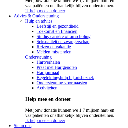
Met jouw donatie kunnen we 1,7 miljoen hart- en
vaatpatiënten onafhankelijk blijven ondersteunen.
Ik help mee en doneer
Advies & Ondersteuning
Hulp en advies
Leefstijl en gezondheid
Toekomst en financiën
Studie, carrière of omscholing
Seksualiteit en zwangerschap
Reizen en vakantie
Melden misstanden
Ondersteuning
Hartverhalen
Praat met Hartgenoten
Hartjournaal
Begeleidingshulp bij artsbezoek
Ondersteuning voor naasten
Activiteiten
Help mee en doneer
Met jouw donatie kunnen we 1,7 miljoen hart- en
vaatpatiënten onafhankelijk blijven ondersteunen.
Ik help mee en doneer
Steun ons