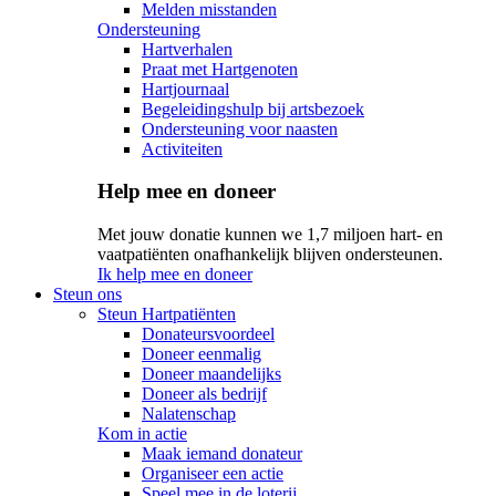
Melden misstanden
Ondersteuning
Hartverhalen
Praat met Hartgenoten
Hartjournaal
Begeleidingshulp bij artsbezoek
Ondersteuning voor naasten
Activiteiten
Help mee en doneer
Met jouw donatie kunnen we 1,7 miljoen hart- en
vaatpatiënten onafhankelijk blijven ondersteunen.
Ik help mee en doneer
Steun ons
Steun Hartpatiënten
Donateursvoordeel
Doneer eenmalig
Doneer maandelijks
Doneer als bedrijf
Nalatenschap
Kom in actie
Maak iemand donateur
Organiseer een actie
Speel mee in de loterij