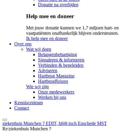
Donatie na overlijden
Help mee en doneer
Met jouw donatie kunnen we 1,7 miljoen hart- en
vaatpatiënten onafhankelijk blijven ondersteunen.
Ik help mee en doneer
Over ons
Wat wij doen
Belangenbehartiging
Signaleren & informeren
Verbinden & begeleiden
Adviseren
Hartbrug Magazine
HartbrugReizen
Wie wij zijn
Onze medewerkers
Werken bij ons
Kenniscentrum
Contact
ziekenhuis Munchen ? EDIT, blijft toch Enschede MST
Re:ziekenhuis Munchen ?