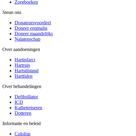
Zorgboeken
Steun ons
Donateursvoordeel
Doneer eenmalig
Doneer maandelijks
Nalatenschap
Over aandoeningen
Hartinfarct
Hartruis
Hartstilstand
Hartfalen
Over behandelingen
Defibrillator
ICD
Katheteriseren
Dotteren
Informatie en beleid
Colofon