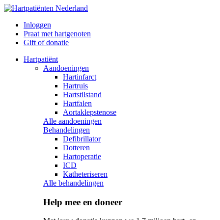
Inloggen
Praat met hartgenoten
Gift of donatie
Hartpatiënt
Aandoeningen
Hartinfarct
Hartruis
Hartstilstand
Hartfalen
Aortaklepstenose
Alle aandoeningen
Behandelingen
Defibrillator
Dotteren
Hartoperatie
ICD
Katheteriseren
Alle behandelingen
Help mee en doneer