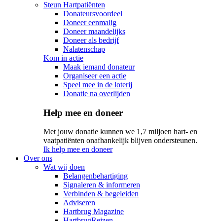
Steun Hartpatiënten
Donateursvoordeel
Doneer eenmalig
Doneer maandelijks
Doneer als bedrijf
Nalatenschap
Kom in actie
Maak iemand donateur
Organiseer een actie
Speel mee in de loterij
Donatie na overlijden
Help mee en doneer
Met jouw donatie kunnen we 1,7 miljoen hart- en
vaatpatiënten onafhankelijk blijven ondersteunen.
Ik help mee en doneer
Over ons
Wat wij doen
Belangenbehartiging
Signaleren & informeren
Verbinden & begeleiden
Adviseren
Hartbrug Magazine
HartbrugReizen