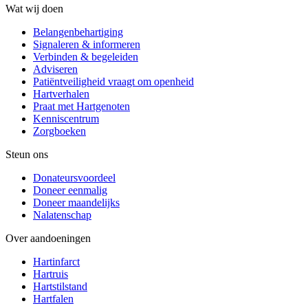
Wat wij doen
Belangenbehartiging
Signaleren & informeren
Verbinden & begeleiden
Adviseren
Patiëntveiligheid vraagt om openheid
Hartverhalen
Praat met Hartgenoten
Kenniscentrum
Zorgboeken
Steun ons
Donateursvoordeel
Doneer eenmalig
Doneer maandelijks
Nalatenschap
Over aandoeningen
Hartinfarct
Hartruis
Hartstilstand
Hartfalen