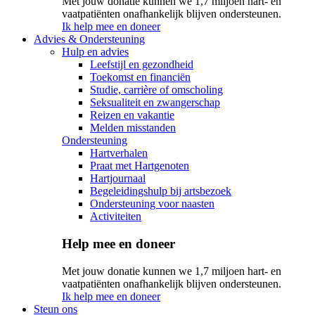
Met jouw donatie kunnen we 1,7 miljoen hart- en
vaatpatiënten onafhankelijk blijven ondersteunen.
Ik help mee en doneer
Advies & Ondersteuning
Hulp en advies
Leefstijl en gezondheid
Toekomst en financiën
Studie, carrière of omscholing
Seksualiteit en zwangerschap
Reizen en vakantie
Melden misstanden
Ondersteuning
Hartverhalen
Praat met Hartgenoten
Hartjournaal
Begeleidingshulp bij artsbezoek
Ondersteuning voor naasten
Activiteiten
Help mee en doneer
Met jouw donatie kunnen we 1,7 miljoen hart- en
vaatpatiënten onafhankelijk blijven ondersteunen.
Ik help mee en doneer
Steun ons