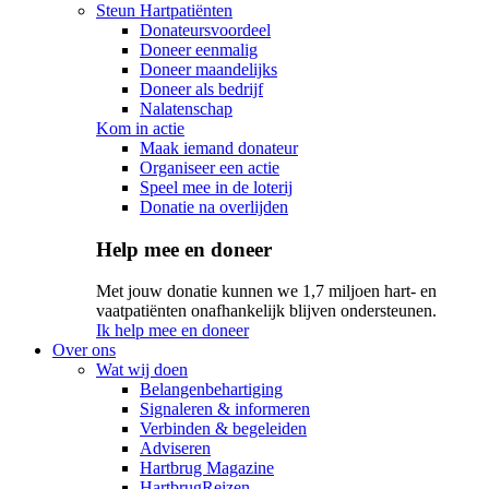
Steun Hartpatiënten
Donateursvoordeel
Doneer eenmalig
Doneer maandelijks
Doneer als bedrijf
Nalatenschap
Kom in actie
Maak iemand donateur
Organiseer een actie
Speel mee in de loterij
Donatie na overlijden
Help mee en doneer
Met jouw donatie kunnen we 1,7 miljoen hart- en
vaatpatiënten onafhankelijk blijven ondersteunen.
Ik help mee en doneer
Over ons
Wat wij doen
Belangenbehartiging
Signaleren & informeren
Verbinden & begeleiden
Adviseren
Hartbrug Magazine
HartbrugReizen