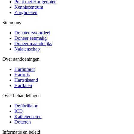
Praat met Hartgenoten
Kenniscentrum
Zorgboeken
Steun ons
Donateursvoordeel
Doneer eenmalig
Doneer maandelijks
Nalatenschap
Over aandoeningen
Hartinfarct
Hartruis
Hartstilstand
Hartfalen
Over behandelingen
Defibrillator
ICD
Katheteriseren
Dotteren
Informatie en beleid