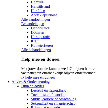
Hartruis
Hartstilstand
Hartfalen
Aortaklepstenose
Alle aandoeningen
Behandelingen
Defibrillator
Dotteren
Hartoperatie
ICD
Katheteriseren
Alle behandelingen
Help mee en doneer
Met jouw donatie kunnen we 1,7 miljoen hart- en
vaatpatiënten onafhankelijk blijven ondersteunen.
Ik help mee en doneer
Advies & Ondersteuning
Hulp en advies
Leefstijl en gezondheid
Toekomst en financiën
Studie, carrière of omscholing
Seksualiteit en zwangerschap
Reizen en vakantie