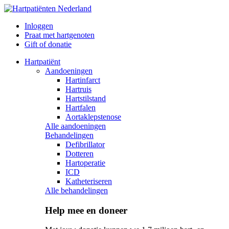
Inloggen
Praat met hartgenoten
Gift of donatie
Hartpatiënt
Aandoeningen
Hartinfarct
Hartruis
Hartstilstand
Hartfalen
Aortaklepstenose
Alle aandoeningen
Behandelingen
Defibrillator
Dotteren
Hartoperatie
ICD
Katheteriseren
Alle behandelingen
Help mee en doneer