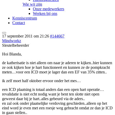
Wie wij zijn
Onze medewerkers
Werken bij ons
Kenniscentrum
Contact
17 september 2011 om 21:26
#144667
Mindworkz
Sleutelbeheerder
Hoi Blanda,
de katherisatie is niet alleen om naar je aderen te kijken..hier kunnen
ze ook kijken hoe je hart functioneert en kunnen ze de pompkracht
meten…voor een ICD moet je lager dan een EF van 35% zitten..
ik zelf moet half oktober ervoor onder het mes…
een ICD plaatsing is totaal anders dan een open hart operatie…
revalidatie is niet echt nodig want je bent ten slotte niet open
geweest daar bij je hart..alles gebeurd via de aders..
en zal ook onder plaatselijke verdoving geschieden..alleen op het
eind word je even met een roesje weg gebracht omdat ze dan je ICD
in gaan stellen..