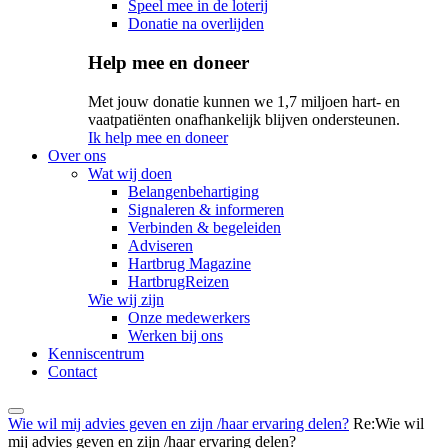
Speel mee in de loterij
Donatie na overlijden
Help mee en doneer
Met jouw donatie kunnen we 1,7 miljoen hart- en
vaatpatiënten onafhankelijk blijven ondersteunen.
Ik help mee en doneer
Over ons
Wat wij doen
Belangenbehartiging
Signaleren & informeren
Verbinden & begeleiden
Adviseren
Hartbrug Magazine
HartbrugReizen
Wie wij zijn
Onze medewerkers
Werken bij ons
Kenniscentrum
Contact
Wie wil mij advies geven en zijn /haar ervaring delen?
Re:Wie wil
mij advies geven en zijn /haar ervaring delen?