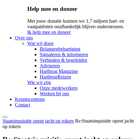
Help mee en doneer
Met jouw donatie kunnen we 1,7 miljoen hart- en
vaatpatiënten onafhankelijk blijven ondersteunen.
Ik help mee en doneer
Over ons
Wat wij doen
Belangenbehartiging
Signaleren & informeren
Verbinden & begeleiden
Adviseren
Hartbrug Magazine
HartbrugReizen
Wie wij zijn
Onze medewerkers
Werken bij ons
Kenniscentrum
Contact
Staatsinquisitie opent jacht op rokers
Re:Staatsinquisitie opent jacht
op rokers