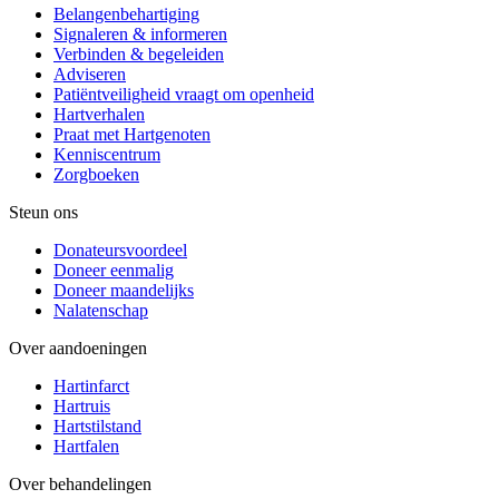
Belangenbehartiging
Signaleren & informeren
Verbinden & begeleiden
Adviseren
Patiëntveiligheid vraagt om openheid
Hartverhalen
Praat met Hartgenoten
Kenniscentrum
Zorgboeken
Steun ons
Donateursvoordeel
Doneer eenmalig
Doneer maandelijks
Nalatenschap
Over aandoeningen
Hartinfarct
Hartruis
Hartstilstand
Hartfalen
Over behandelingen