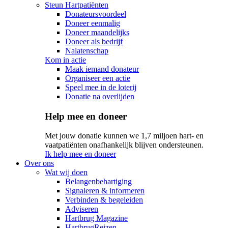
Steun Hartpatiënten
Donateursvoordeel
Doneer eenmalig
Doneer maandelijks
Doneer als bedrijf
Nalatenschap
Kom in actie
Maak iemand donateur
Organiseer een actie
Speel mee in de loterij
Donatie na overlijden
Help mee en doneer
Met jouw donatie kunnen we 1,7 miljoen hart- en
vaatpatiënten onafhankelijk blijven ondersteunen.
Ik help mee en doneer
Over ons
Wat wij doen
Belangenbehartiging
Signaleren & informeren
Verbinden & begeleiden
Adviseren
Hartbrug Magazine
HartbrugReizen