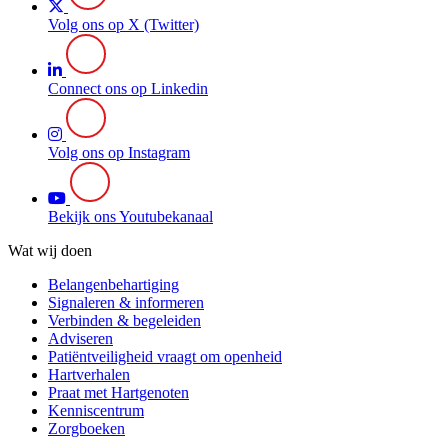
Volg ons op X (Twitter)
Connect ons op Linkedin
Volg ons op Instagram
Bekijk ons Youtubekanaal
Wat wij doen
Belangenbehartiging
Signaleren & informeren
Verbinden & begeleiden
Adviseren
Patiëntveiligheid vraagt om openheid
Hartverhalen
Praat met Hartgenoten
Kenniscentrum
Zorgboeken