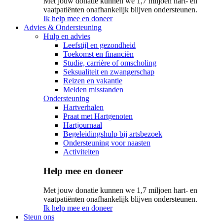
Met jouw donatie kunnen we 1,7 miljoen hart- en
vaatpatiënten onafhankelijk blijven ondersteunen.
Ik help mee en doneer
Advies & Ondersteuning
Hulp en advies
Leefstijl en gezondheid
Toekomst en financiën
Studie, carrière of omscholing
Seksualiteit en zwangerschap
Reizen en vakantie
Melden misstanden
Ondersteuning
Hartverhalen
Praat met Hartgenoten
Hartjournaal
Begeleidingshulp bij artsbezoek
Ondersteuning voor naasten
Activiteiten
Help mee en doneer
Met jouw donatie kunnen we 1,7 miljoen hart- en
vaatpatiënten onafhankelijk blijven ondersteunen.
Ik help mee en doneer
Steun ons