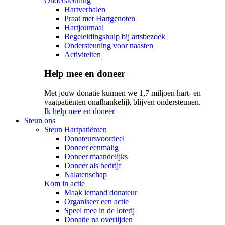
Ondersteuning
Hartverhalen
Praat met Hartgenoten
Hartjournaal
Begeleidingshulp bij artsbezoek
Ondersteuning voor naasten
Activiteiten
Help mee en doneer
Met jouw donatie kunnen we 1,7 miljoen hart- en
vaatpatiënten onafhankelijk blijven ondersteunen.
Ik help mee en doneer
Steun ons
Steun Hartpatiënten
Donateursvoordeel
Doneer eenmalig
Doneer maandelijks
Doneer als bedrijf
Nalatenschap
Kom in actie
Maak iemand donateur
Organiseer een actie
Speel mee in de loterij
Donatie na overlijden