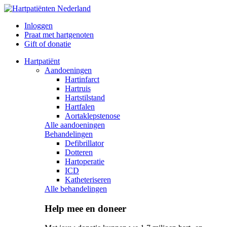
Inloggen
Praat met hartgenoten
Gift of donatie
Hartpatiënt
Aandoeningen
Hartinfarct
Hartruis
Hartstilstand
Hartfalen
Aortaklepstenose
Alle aandoeningen
Behandelingen
Defibrillator
Dotteren
Hartoperatie
ICD
Katheteriseren
Alle behandelingen
Help mee en doneer