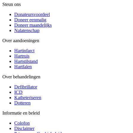
Steun ons
Donateursvoordeel
Doneer eenmalig
Doneer maandelijks
Nalatenschap
Over aandoeningen
Hartinfarct
Hartruis
Hartstilstand
Hartfalen
Over behandelingen
Defibrillator
ICD
Katheteriseren
Dotteren
Informatie en beleid
Colofon
Disclaimer