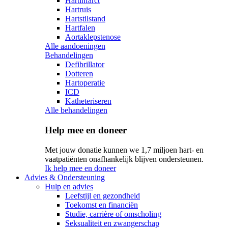
Hartinfarct
Hartruis
Hartstilstand
Hartfalen
Aortaklepstenose
Alle aandoeningen
Behandelingen
Defibrillator
Dotteren
Hartoperatie
ICD
Katheteriseren
Alle behandelingen
Help mee en doneer
Met jouw donatie kunnen we 1,7 miljoen hart- en
vaatpatiënten onafhankelijk blijven ondersteunen.
Ik help mee en doneer
Advies & Ondersteuning
Hulp en advies
Leefstijl en gezondheid
Toekomst en financiën
Studie, carrière of omscholing
Seksualiteit en zwangerschap