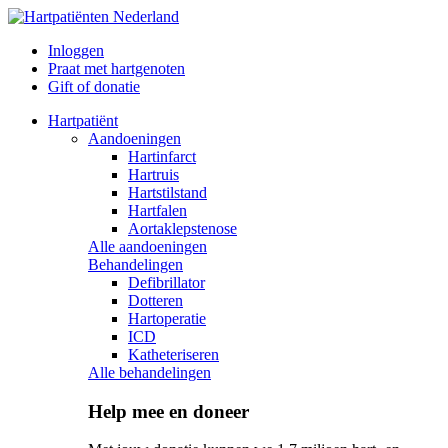
Inloggen
Praat met hartgenoten
Gift of donatie
Hartpatiënt
Aandoeningen
Hartinfarct
Hartruis
Hartstilstand
Hartfalen
Aortaklepstenose
Alle aandoeningen
Behandelingen
Defibrillator
Dotteren
Hartoperatie
ICD
Katheteriseren
Alle behandelingen
Help mee en doneer