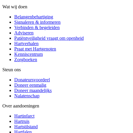
Wat wij doen
Belangenbehartiging
Signaleren & informeren
Verbinden & begeleiden
Adviseren
Patiëntveiligheid vraagt om openheid
Hartverhalen
Praat met Hartgenoten
Kenniscentrum
Zorgboeken
Steun ons
Donateursvoordeel
Doneer eenmalig
Doneer maandelijks
Nalatenschap
Over aandoeningen
Hartinfarct
Hartruis
Hartstilstand
Hartfalen