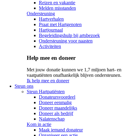
Reizen en vakantie
Melden misstanden
Ondersteuning
Hartverhalen
Praat met Hartgenoten
Hartjournaal
Begeleidingshulp bij artsbezoek
Ondersteuning voor naasten
Activiteiten
Help mee en doneer
Met jouw donatie kunnen we 1,7 miljoen hart- en
vaatpatiënten onafhankelijk blijven ondersteunen.
Ik help mee en doneer
Steun ons
Steun Hartpatiënten
Donateursvoordeel
Doneer eenmalig
Doneer maandelijks
Doneer als bedrijf
Nalatenschap
Kom in actie
Maak iemand donateur
Organiseer een actie