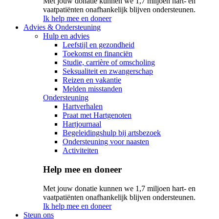
Met jouw donatie kunnen we 1,7 miljoen hart- en
vaatpatiënten onafhankelijk blijven ondersteunen.
Ik help mee en doneer
Advies & Ondersteuning
Hulp en advies
Leefstijl en gezondheid
Toekomst en financiën
Studie, carrière of omscholing
Seksualiteit en zwangerschap
Reizen en vakantie
Melden misstanden
Ondersteuning
Hartverhalen
Praat met Hartgenoten
Hartjournaal
Begeleidingshulp bij artsbezoek
Ondersteuning voor naasten
Activiteiten
Help mee en doneer
Met jouw donatie kunnen we 1,7 miljoen hart- en
vaatpatiënten onafhankelijk blijven ondersteunen.
Ik help mee en doneer
Steun ons