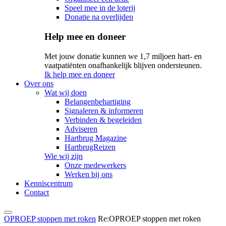
Speel mee in de loterij
Donatie na overlijden
Help mee en doneer
Met jouw donatie kunnen we 1,7 miljoen hart- en
vaatpatiënten onafhankelijk blijven ondersteunen.
Ik help mee en doneer
Over ons
Wat wij doen
Belangenbehartiging
Signaleren & informeren
Verbinden & begeleiden
Adviseren
Hartbrug Magazine
HartbrugReizen
Wie wij zijn
Onze medewerkers
Werken bij ons
Kenniscentrum
Contact
OPROEP stoppen met roken
Re:OPROEP stoppen met roken