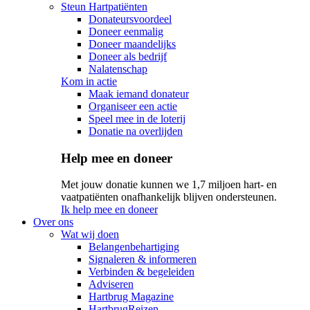
Steun Hartpatiënten
Donateursvoordeel
Doneer eenmalig
Doneer maandelijks
Doneer als bedrijf
Nalatenschap
Kom in actie
Maak iemand donateur
Organiseer een actie
Speel mee in de loterij
Donatie na overlijden
Help mee en doneer
Met jouw donatie kunnen we 1,7 miljoen hart- en
vaatpatiënten onafhankelijk blijven ondersteunen.
Ik help mee en doneer
Over ons
Wat wij doen
Belangenbehartiging
Signaleren & informeren
Verbinden & begeleiden
Adviseren
Hartbrug Magazine
HartbrugReizen