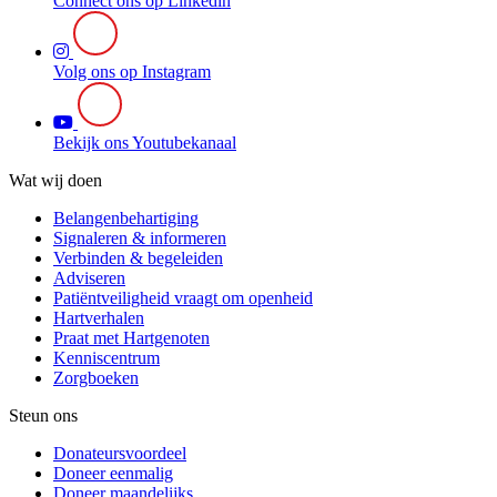
Connect ons op Linkedin
Volg ons op Instagram
Bekijk ons Youtubekanaal
Wat wij doen
Belangenbehartiging
Signaleren & informeren
Verbinden & begeleiden
Adviseren
Patiëntveiligheid vraagt om openheid
Hartverhalen
Praat met Hartgenoten
Kenniscentrum
Zorgboeken
Steun ons
Donateursvoordeel
Doneer eenmalig
Doneer maandelijks