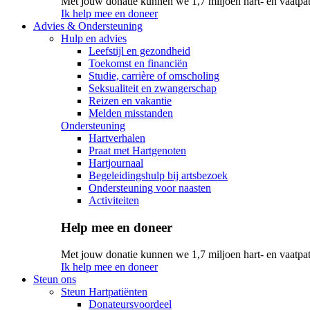
Met jouw donatie kunnen we 1,7 miljoen hart- en vaatpat
Ik help mee en doneer
Advies & Ondersteuning
Hulp en advies
Leefstijl en gezondheid
Toekomst en financiën
Studie, carrière of omscholing
Seksualiteit en zwangerschap
Reizen en vakantie
Melden misstanden
Ondersteuning
Hartverhalen
Praat met Hartgenoten
Hartjournaal
Begeleidingshulp bij artsbezoek
Ondersteuning voor naasten
Activiteiten
Help mee en doneer
Met jouw donatie kunnen we 1,7 miljoen hart- en vaatpat
Ik help mee en doneer
Steun ons
Steun Hartpatiënten
Donateursvoordeel