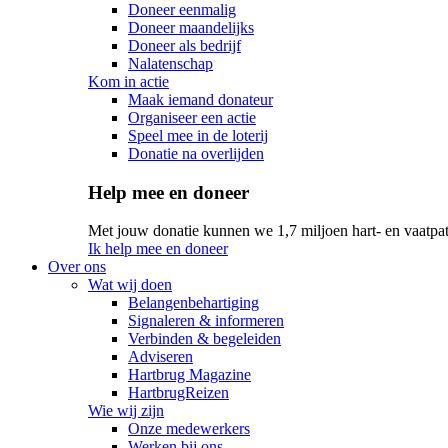
Doneer eenmalig
Doneer maandelijks
Doneer als bedrijf
Nalatenschap
Kom in actie
Maak iemand donateur
Organiseer een actie
Speel mee in de loterij
Donatie na overlijden
Help mee en doneer
Met jouw donatie kunnen we 1,7 miljoen hart- en vaatpat
Ik help mee en doneer
Over ons
Wat wij doen
Belangenbehartiging
Signaleren & informeren
Verbinden & begeleiden
Adviseren
Hartbrug Magazine
HartbrugReizen
Wie wij zijn
Onze medewerkers
Werken bij ons