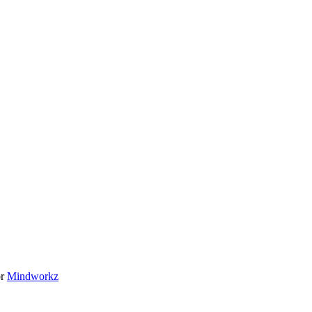
or
Mindworkz