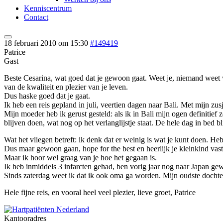
Kenniscentrum
Contact
18 februari 2010 om 15:30
#149419
Patrice
Gast
Beste Cesarina, wat goed dat je gewoon gaat. Weet je, niemand weet wan
van de kwaliteit en plezier van je leven.
Dus haske goed dat je gaat.
Ik heb een reis gepland in juli, veertien dagen naar Bali. Met mijn zus
Mijn moeder heb ik gerust gesteld: als ik in Bali mijn ogen definitief
blijven doen, wat nog op het verlanglijstje staat. De hele dag in bed 
Wat het vliegen betreft: ik denk dat er weinig is wat je kunt doen. H
Dus maar gewoon gaan, hope for the best en heerlijk je kleinkind vas
Maar ik hoor wel graag van je hoe het gegaan is.
Ik heb inmiddels 3 infarcten gehad, ben vorig jaar nog naar Japan gewe
Sinds zaterdag weet ik dat ik ook oma ga worden. Mijn oudste dochter
Hele fijne reis, en vooral heel veel plezier, lieve groet, Patrice
Kantooradres