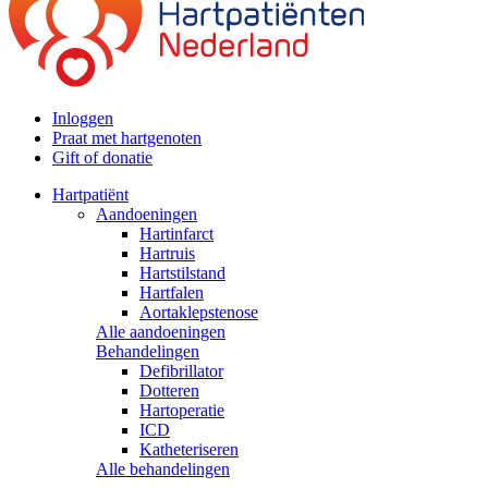
Inloggen
Praat met hartgenoten
Gift of donatie
Hartpatiënt
Aandoeningen
Hartinfarct
Hartruis
Hartstilstand
Hartfalen
Aortaklepstenose
Alle aandoeningen
Behandelingen
Defibrillator
Dotteren
Hartoperatie
ICD
Katheteriseren
Alle behandelingen