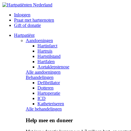
Inloggen
Praat met hartgenoten
Gift of donatie
Hartpatiënt
Aandoeningen
Hartinfarct
Hartruis
Hartstilstand
Hartfalen
Aortaklepstenose
Alle aandoeningen
Behandelingen
Defibrillator
Dotteren
Hartoperatie
ICD
Katheteriseren
Alle behandelingen
Help mee en doneer