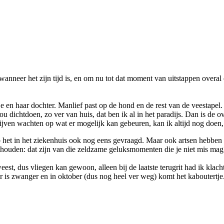
neer het zijn tijd is, en om nu tot dat moment van uitstappen overal en
je en haar dochter. Manlief past op de hond en de rest van de veestapel.
 zou dichtdoen, zo ver van huis, dat ben ik al in het paradijs. Dan is d
blijven wachten op wat er mogelijk kan gebeuren, kan ik altijd nog doen,
eb het in het ziekenhuis ook nog eens gevraagd. Maar ook artsen hebben
thouden: dat zijn van die zeldzame geluksmomenten die je niet mis mag
est, dus vliegen kan gewoon, alleen bij de laatste terugrit had ik klach
 is zwanger en in oktober (dus nog heel ver weg) komt het kaboutertje