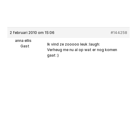
2 februari 2010 om 15:06
#144258
anna ellis
Ik vind ze zooooo leuk :laugh:
Gast
Verheug me nu al op wat er nog komen
gaat :)
Kantooradres