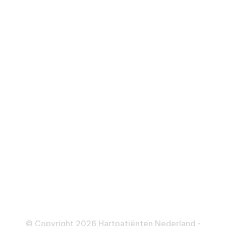
Hartstilstand
Hartfalen
Over behandelingen
Defibrillator
ICD
Katheteriseren
Dotteren
Informatie en beleid
Colofon
Disclaimer
Privacy- en Cookiebeleid
© Copyright 2026 Hartpatiënten Nederland -