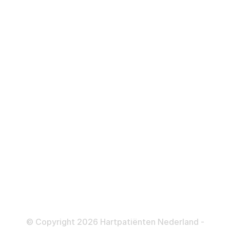
Hartfalen
Over behandelingen
Defibrillator
ICD
Katheteriseren
Dotteren
Informatie en beleid
Colofon
Disclaimer
Privacy- en Cookiebeleid
© Copyright 2026 Hartpatiënten Nederland -