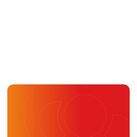
Aandoening, Behandeling, Gezondheid & Aandoeningen, 
Je kunt vaak veel meer
dan je denkt
16 juli 2026
Alvast ontzettend bedankt!
Help mee en doneer
ouw donatie kunnen we 1,7 miljoen
t- en vaatpatiënten onafhankelijk