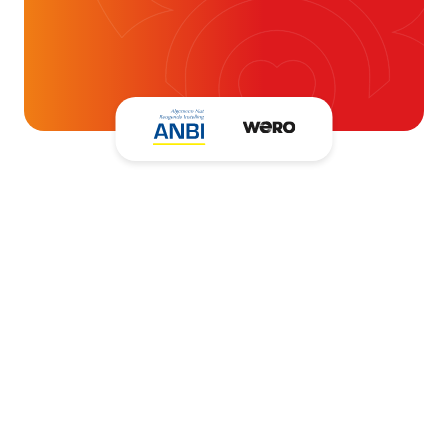
blijven ondersteunen.
Kantooradres