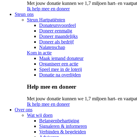
Met jouw donatie kunnen we 1,7 miljoen hart- en vaatpat
Ik help mee en doneer
Steun ons
Steun Hartpatiënten
Donateursvoordeel
Doneer eenmalig
Doneer maandelijks
Doneer als bedrijf
Nalatenschap
Kom in actie
Maak iemand donateur
Organiseer een actie
Speel mee in de loterij
Donatie na overlijden
Help mee en doneer
Met jouw donatie kunnen we 1,7 miljoen hart- en vaatpat
Ik help mee en doneer
Over ons
Wat wij doen
Belangenbehartiging
Signaleren & informeren
Verbinden & begeleiden