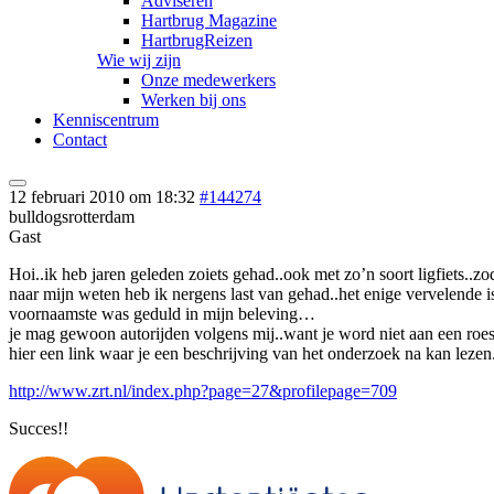
Adviseren
Hartbrug Magazine
HartbrugReizen
Wie wij zijn
Onze medewerkers
Werken bij ons
Kenniscentrum
Contact
12 februari 2010 om 18:32
#144274
bulldogsrotterdam
Gast
Hoi..ik heb jaren geleden zoiets gehad..ook met zo’n soort ligfiets
naar mijn weten heb ik nergens last van gehad..het enige vervelende i
voornaamste was geduld in mijn beleving…
je mag gewoon autorijden volgens mij..want je word niet aan een roes
hier een link waar je een beschrijving van het onderzoek na kan lezen..
http://www.zrt.nl/index.php?page=27&profilepage=709
Succes!!