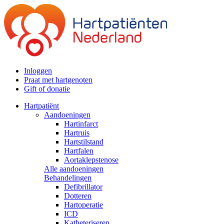
Inloggen
Praat met hartgenoten
Gift of donatie
Hartpatiënt
Aandoeningen
Hartinfarct
Hartruis
Hartstilstand
Hartfalen
Aortaklepstenose
Alle aandoeningen
Behandelingen
Defibrillator
Dotteren
Hartoperatie
ICD
Katheteriseren