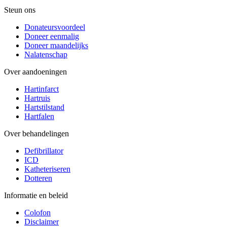
Steun ons
Donateursvoordeel
Doneer eenmalig
Doneer maandelijks
Nalatenschap
Over aandoeningen
Hartinfarct
Hartruis
Hartstilstand
Hartfalen
Over behandelingen
Defibrillator
ICD
Katheteriseren
Dotteren
Informatie en beleid
Colofon
Disclaimer