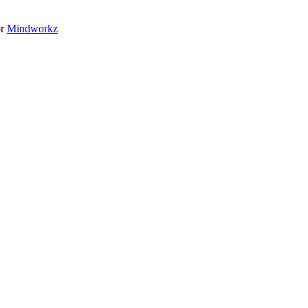
or
Mindworkz