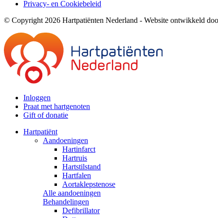
Privacy- en Cookiebeleid
© Copyright 2026 Hartpatiënten Nederland - Website ontwikkeld do
Inloggen
Praat met hartgenoten
Gift of donatie
Hartpatiënt
Aandoeningen
Hartinfarct
Hartruis
Hartstilstand
Hartfalen
Aortaklepstenose
Alle aandoeningen
Behandelingen
Defibrillator