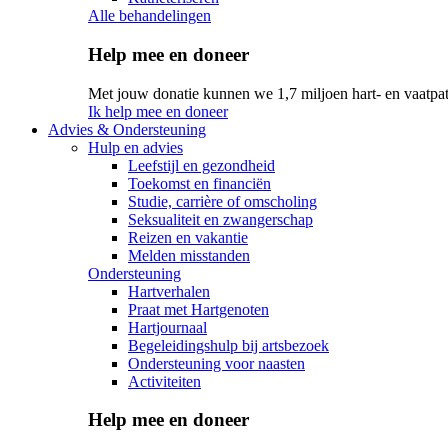
Alle behandelingen
Help mee en doneer
Met jouw donatie kunnen we 1,7 miljoen hart- en vaatpat
Ik help mee en doneer
Advies & Ondersteuning
Hulp en advies
Leefstijl en gezondheid
Toekomst en financiën
Studie, carrière of omscholing
Seksualiteit en zwangerschap
Reizen en vakantie
Melden misstanden
Ondersteuning
Hartverhalen
Praat met Hartgenoten
Hartjournaal
Begeleidingshulp bij artsbezoek
Ondersteuning voor naasten
Activiteiten
Help mee en doneer