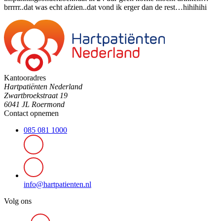
brrrrr..dat was echt afzien..dat vond ik erger dan de rest…hihihihi
Kantooradres
Hartpatiënten Nederland
Zwartbroekstraat 19
6041 JL Roermond
Contact opnemen
085 081 1000
info@hartpatienten.nl
Volg ons