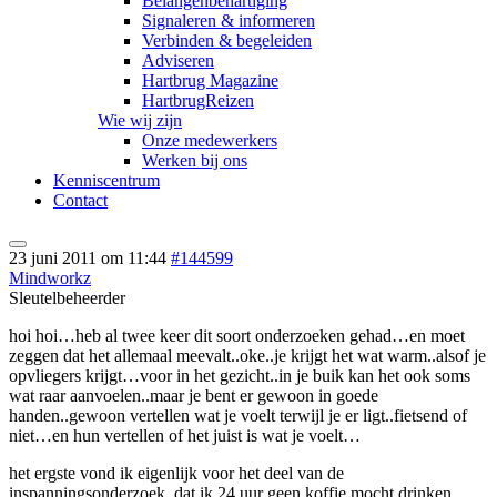
Belangenbehartiging
Signaleren & informeren
Verbinden & begeleiden
Adviseren
Hartbrug Magazine
HartbrugReizen
Wie wij zijn
Onze medewerkers
Werken bij ons
Kenniscentrum
Contact
23 juni 2011 om 11:44
#144599
Mindworkz
Sleutelbeheerder
hoi hoi…heb al twee keer dit soort onderzoeken gehad…en moet
zeggen dat het allemaal meevalt..oke..je krijgt het wat warm..alsof je
opvliegers krijgt…voor in het gezicht..in je buik kan het ook soms
wat raar aanvoelen..maar je bent er gewoon in goede
handen..gewoon vertellen wat je voelt terwijl je er ligt..fietsend of
niet…en hun vertellen of het juist is wat je voelt…
het ergste vond ik eigenlijk voor het deel van de
inspanningsonderzoek..dat ik 24 uur geen koffie mocht drinken…