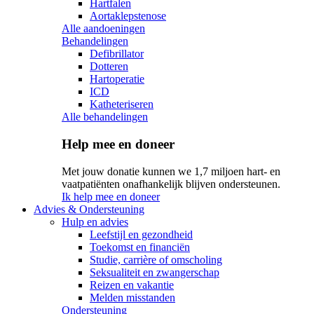
Hartfalen
Aortaklepstenose
Alle aandoeningen
Behandelingen
Defibrillator
Dotteren
Hartoperatie
ICD
Katheteriseren
Alle behandelingen
Help mee en doneer
Met jouw donatie kunnen we 1,7 miljoen hart- en
vaatpatiënten onafhankelijk blijven ondersteunen.
Ik help mee en doneer
Advies & Ondersteuning
Hulp en advies
Leefstijl en gezondheid
Toekomst en financiën
Studie, carrière of omscholing
Seksualiteit en zwangerschap
Reizen en vakantie
Melden misstanden
Ondersteuning