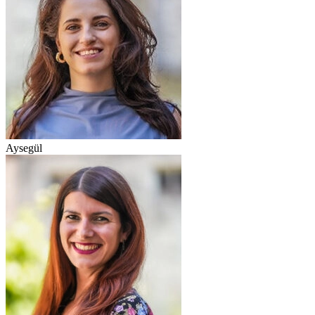
Aysegül