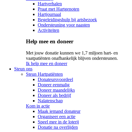
Hartverhalen
Praat met Hartgenoten
Hartjournaal
Begeleidingshulp bij artsbezoek
Ondersteuning voor naasten
Activiteiten
Help mee en doneer
Met jouw donatie kunnen we 1,7 miljoen hart- en
vaatpatiënten onafhankelijk blijven ondersteunen.
Ik help mee en doneer
Steun ons
Steun Hartpatiënten
Donateursvoordeel
Doneer eenmalig
Doneer maandelijks
Doneer als bedrijf
Nalatenschap
Kom in actie
Maak iemand donateur
Organiseer een actie
Speel mee in de loterij
Donatie na overlijden