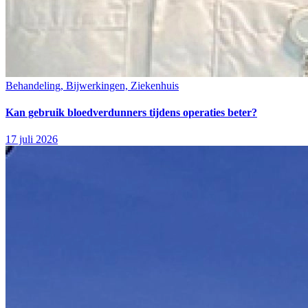
Behandeling, Bijwerkingen, Ziekenhuis
Kan gebruik bloedverdunners tijdens operaties beter?
17 juli 2026