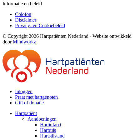
Informatie en beleid
Colofon
Disclaimer
Privacy- en Cookiebeleid
© Copyright 2026 Hartpatiënten Nederland - Website ontwikkeld
door
Mindworkz
Inloggen
Praat met hartgenoten
Gift of donatie
Hartpatiënt
Aandoeningen
Hartinfarct
Hartruis
Hartstilstand