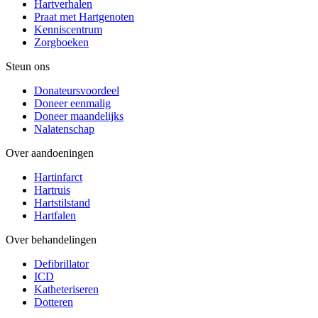
Hartverhalen
Praat met Hartgenoten
Kenniscentrum
Zorgboeken
Steun ons
Donateursvoordeel
Doneer eenmalig
Doneer maandelijks
Nalatenschap
Over aandoeningen
Hartinfarct
Hartruis
Hartstilstand
Hartfalen
Over behandelingen
Defibrillator
ICD
Katheteriseren
Dotteren