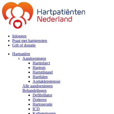
Inloggen
Praat met hartgenoten
Gift of donatie
Hartpatiënt
Aandoeningen
Hartinfarct
Hartruis
Hartstilstand
Hartfalen
Aortaklepstenose
Alle aandoeningen
Behandelingen
Defibrillator
Dotteren
Hartoperatie
ICD
Katheteriseren