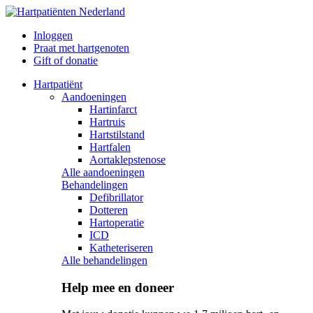
Inloggen
Praat met hartgenoten
Gift of donatie
Hartpatiënt
Aandoeningen
Hartinfarct
Hartruis
Hartstilstand
Hartfalen
Aortaklepstenose
Alle aandoeningen
Behandelingen
Defibrillator
Dotteren
Hartoperatie
ICD
Katheteriseren
Alle behandelingen
Help mee en doneer