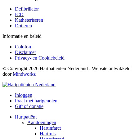
Defibrillator
ICD
Katheteriseren
Dotteren
Informatie en beleid
Colofon
Disclaimer
Privacy- en Cookiebeleid
© Copyright 2026 Hartpatiënten Nederland - Website ontwikkeld
door
Mindworkz
Inloggen
Praat met hartgenoten
Gift of donatie
Hartpatiënt
Aandoeningen
Hartinfarct
Hartruis