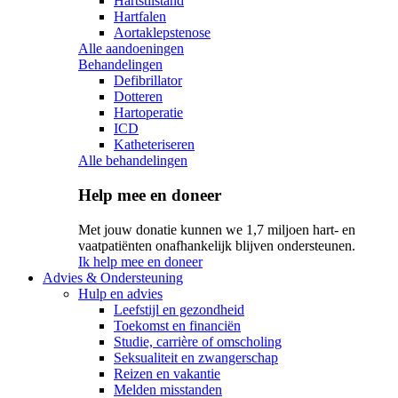
Hartstilstand
Hartfalen
Aortaklepstenose
Alle aandoeningen
Behandelingen
Defibrillator
Dotteren
Hartoperatie
ICD
Katheteriseren
Alle behandelingen
Help mee en doneer
Met jouw donatie kunnen we 1,7 miljoen hart- en
vaatpatiënten onafhankelijk blijven ondersteunen.
Ik help mee en doneer
Advies & Ondersteuning
Hulp en advies
Leefstijl en gezondheid
Toekomst en financiën
Studie, carrière of omscholing
Seksualiteit en zwangerschap
Reizen en vakantie
Melden misstanden