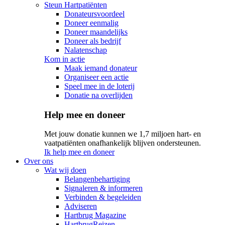
Steun Hartpatiënten
Donateursvoordeel
Doneer eenmalig
Doneer maandelijks
Doneer als bedrijf
Nalatenschap
Kom in actie
Maak iemand donateur
Organiseer een actie
Speel mee in de loterij
Donatie na overlijden
Help mee en doneer
Met jouw donatie kunnen we 1,7 miljoen hart- en
vaatpatiënten onafhankelijk blijven ondersteunen.
Ik help mee en doneer
Over ons
Wat wij doen
Belangenbehartiging
Signaleren & informeren
Verbinden & begeleiden
Adviseren
Hartbrug Magazine
HartbrugReizen