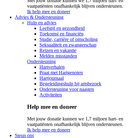
Met jouw donatie kunnen we 1,7 miljoen hart- en
vaatpatiënten onafhankelijk blijven ondersteunen.
Ik help mee en doneer
Advies & Ondersteuning
Hulp en advies
Leefstijl en gezondheid
Toekomst en financiën
Studie, carrière of omscholing
Seksualiteit en zwangerschap
Reizen en vakantie
Melden misstanden
Ondersteuning
Hartverhalen
Praat met Hartgenoten
Hartjournaal
Begeleidingshulp bij artsbezoek
Ondersteuning voor naasten
Activiteiten
Help mee en doneer
Met jouw donatie kunnen we 1,7 miljoen hart- en
vaatpatiënten onafhankelijk blijven ondersteunen.
Ik help mee en doneer
Steun ons