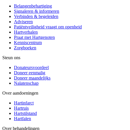
Belangenbehartiging
Signaleren & informeren
Verbinden & begeleiden
Adviseren
Patiëntveiligheid vraagt om openheid
Hartverhalen
Praat met Hartgenoten
Kenniscentrum
Zorgboeken
Steun ons
Donateursvoordeel
Doneer eenmalig
Doneer maandelijks
Nalatenschap
Over aandoeningen
Hartinfarct
Hartruis
Hartstilstand
Hartfalen
Over behandelingen