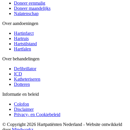
Doneer eenmalig
Doneer maandelijks
Nalatenschap
Over aandoeningen
Hartinfarct
Hartruis
Hartstilstand
Hartfalen
Over behandelingen
Defibrillator
ICD
Katheteriseren
Dotteren
Informatie en beleid
Colofon
Disclaimer
Privacy- en Cookiebeleid
© Copyright 2026 Hartpatiënten Nederland - Website ontwikkeld
door
Mindworkz