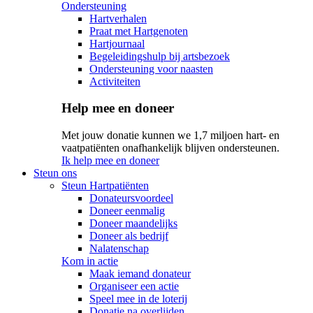
Ondersteuning
Hartverhalen
Praat met Hartgenoten
Hartjournaal
Begeleidingshulp bij artsbezoek
Ondersteuning voor naasten
Activiteiten
Help mee en doneer
Met jouw donatie kunnen we 1,7 miljoen hart- en
vaatpatiënten onafhankelijk blijven ondersteunen.
Ik help mee en doneer
Steun ons
Steun Hartpatiënten
Donateursvoordeel
Doneer eenmalig
Doneer maandelijks
Doneer als bedrijf
Nalatenschap
Kom in actie
Maak iemand donateur
Organiseer een actie
Speel mee in de loterij
Donatie na overlijden