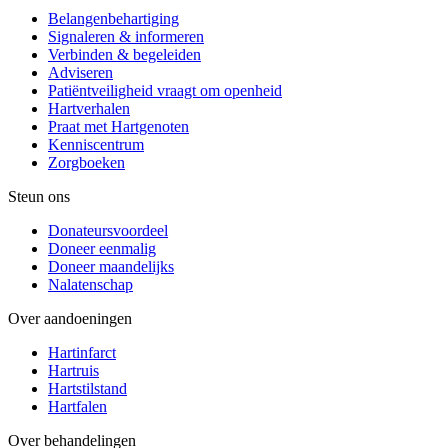
Belangenbehartiging
Signaleren & informeren
Verbinden & begeleiden
Adviseren
Patiëntveiligheid vraagt om openheid
Hartverhalen
Praat met Hartgenoten
Kenniscentrum
Zorgboeken
Steun ons
Donateursvoordeel
Doneer eenmalig
Doneer maandelijks
Nalatenschap
Over aandoeningen
Hartinfarct
Hartruis
Hartstilstand
Hartfalen
Over behandelingen