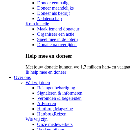
Doneer eenmalig
Doneer maandelijks
Doneer als bedrijf
Nalatenschap
Kom in actie
Maak iemand donateur
Organiseer een actie
Speel mee in de loterij
Donatie na overlijden
Help mee en doneer
Met jouw donatie kunnen we 1,7 miljoen hart- en vaatpat
Ik help mee en doneer
Over ons
Wat wij doen
Belangenbehartiging
Signaleren & informeren
Verbinden & begeleiden
Adviseren
Hartbrug Magazine
HartbrugReizen
Wie wij zijn
Onze medewerkers
Werken bij ons