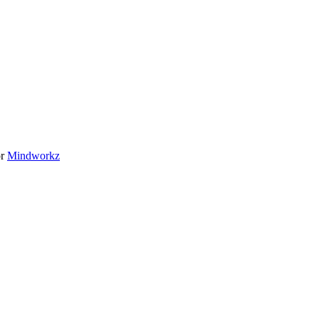
or
Mindworkz