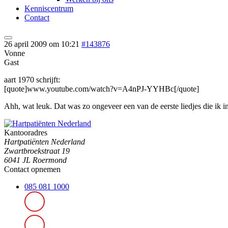
Kenniscentrum
Contact
26 april 2009 om 10:21
#143876
Vonne
Gast
aart 1970 schrijft:
[quote]www.youtube.com/watch?v=A4nPJ-YYHBc[/quote]
Ahh, wat leuk. Dat was zo ongeveer een van de eerste liedjes die ik in 
Kantooradres
Hartpatiënten Nederland
Zwartbroekstraat 19
6041 JL Roermond
Contact opnemen
085 081 1000