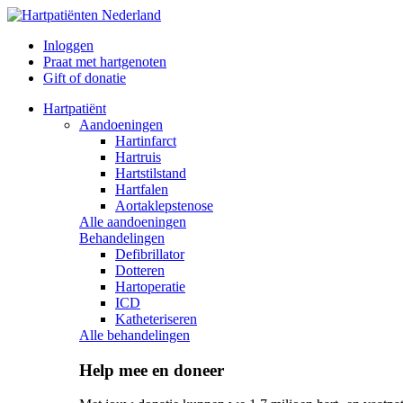
Inloggen
Praat met hartgenoten
Gift of donatie
Hartpatiënt
Aandoeningen
Hartinfarct
Hartruis
Hartstilstand
Hartfalen
Aortaklepstenose
Alle aandoeningen
Behandelingen
Defibrillator
Dotteren
Hartoperatie
ICD
Katheteriseren
Alle behandelingen
Help mee en doneer