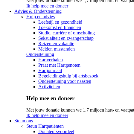
Met jouw donatie kunnen we 1,7 miljoen hart- en vaatpat
Ik help mee en doneer
Advies & Ondersteuning
Hulp en advies
Leefstijl en gezondheid
Toekomst en financiën
Studie, carrière of omscholing
Seksualiteit en zwangerschap
Reizen en vakantie
Melden misstanden
Ondersteuning
Hartverhalen
Praat met Hartgenoten
Hartjournaal
Begeleidingshulp bij artsbezoek
Ondersteuning voor naasten
Activiteiten
Help mee en doneer
Met jouw donatie kunnen we 1,7 miljoen hart- en vaatpat
Ik help mee en doneer
Steun ons
Steun Hartpatiënten
Donateursvoordeel