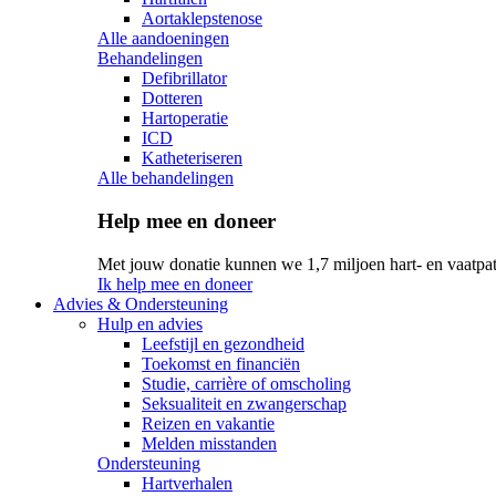
Aortaklepstenose
Alle aandoeningen
Behandelingen
Defibrillator
Dotteren
Hartoperatie
ICD
Katheteriseren
Alle behandelingen
Help mee en doneer
Met jouw donatie kunnen we 1,7 miljoen hart- en vaatpat
Ik help mee en doneer
Advies & Ondersteuning
Hulp en advies
Leefstijl en gezondheid
Toekomst en financiën
Studie, carrière of omscholing
Seksualiteit en zwangerschap
Reizen en vakantie
Melden misstanden
Ondersteuning
Hartverhalen