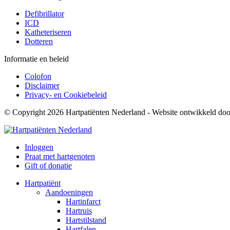
Defibrillator
ICD
Katheteriseren
Dotteren
Informatie en beleid
Colofon
Disclaimer
Privacy- en Cookiebeleid
© Copyright 2026 Hartpatiënten Nederland - Website ontwikkeld do
Inloggen
Praat met hartgenoten
Gift of donatie
Hartpatiënt
Aandoeningen
Hartinfarct
Hartruis
Hartstilstand
Hartfalen