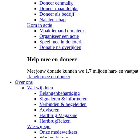
Doneer eenmalig
Doneer maandelijks
Doneer als bedrijf
Nalatenschap
Kom in actie
Maak iemand donateur
Organiseer een actie
Speel mee in de loterij
Donatie na overlijden
Help mee en doneer
Met jouw donatie kunnen we 1,7 miljoen hart- en vaatpat
Ik help mee en doneer
Over ons
Wat wij doen
Belangenbehartiging
Signaleren & informeren
Verbinden & begeleiden
Adviseren
Hartbrug Magazine
HartbrugReizen
Wie wij zijn
Onze medewerkers
Werken bij ons