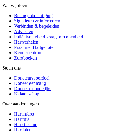
Wat wij doen
Belangenbehartiging
Signaleren & informeren
Verbinden & begeleiden
Adviseren
Patiëntveiligheid vraagt om openheid
Hartverhalen
Praat met Hartgenoten
Kenniscentrum
Zorgboeken
Steun ons
Donateursvoordeel
Doneer eenmalig
Doneer maandelijks
Nalatenschap
Over aandoeningen
Hartinfarct
Hartruis
Hartstilstand
Hartfalen