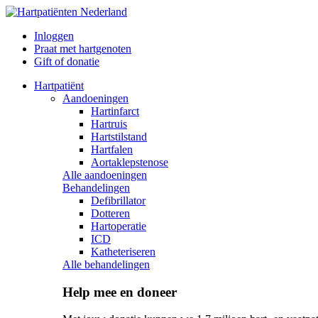
Inloggen
Praat met hartgenoten
Gift of donatie
Hartpatiënt
Aandoeningen
Hartinfarct
Hartruis
Hartstilstand
Hartfalen
Aortaklepstenose
Alle aandoeningen
Behandelingen
Defibrillator
Dotteren
Hartoperatie
ICD
Katheteriseren
Alle behandelingen
Help mee en doneer