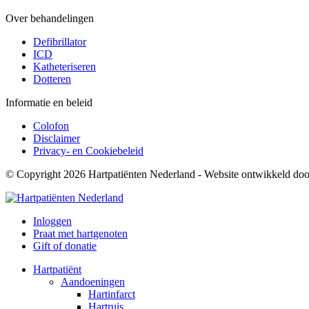
Over behandelingen
Defibrillator
ICD
Katheteriseren
Dotteren
Informatie en beleid
Colofon
Disclaimer
Privacy- en Cookiebeleid
© Copyright 2026 Hartpatiënten Nederland - Website ontwikkeld do
Inloggen
Praat met hartgenoten
Gift of donatie
Hartpatiënt
Aandoeningen
Hartinfarct
Hartruis