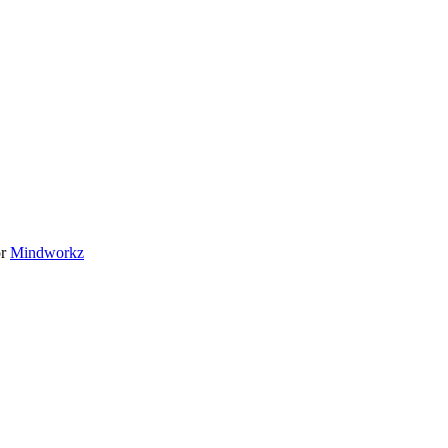
or
Mindworkz