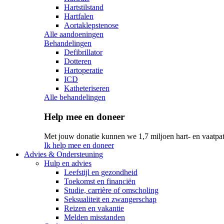
Hartstilstand
Hartfalen
Aortaklepstenose
Alle aandoeningen
Behandelingen
Defibrillator
Dotteren
Hartoperatie
ICD
Katheteriseren
Alle behandelingen
Help mee en doneer
Met jouw donatie kunnen we 1,7 miljoen hart- en vaatpat
Ik help mee en doneer
Advies & Ondersteuning
Hulp en advies
Leefstijl en gezondheid
Toekomst en financiën
Studie, carrière of omscholing
Seksualiteit en zwangerschap
Reizen en vakantie
Melden misstanden