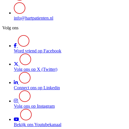
info@hartpatienten.nl
Volg ons
Word vriend op Facebook
Volg ons op X (Twitter)
Connect ons op Linkedin
Volg ons op Instagram
Bekijk ons Youtubekanaal