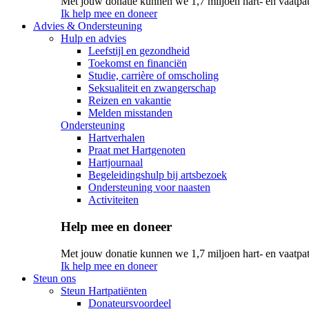
Met jouw donatie kunnen we 1,7 miljoen hart- en vaatpat
Ik help mee en doneer
Advies & Ondersteuning
Hulp en advies
Leefstijl en gezondheid
Toekomst en financiën
Studie, carrière of omscholing
Seksualiteit en zwangerschap
Reizen en vakantie
Melden misstanden
Ondersteuning
Hartverhalen
Praat met Hartgenoten
Hartjournaal
Begeleidingshulp bij artsbezoek
Ondersteuning voor naasten
Activiteiten
Help mee en doneer
Met jouw donatie kunnen we 1,7 miljoen hart- en vaatpat
Ik help mee en doneer
Steun ons
Steun Hartpatiënten
Donateursvoordeel