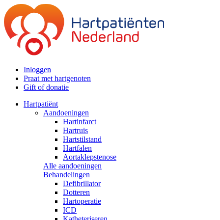
Inloggen
Praat met hartgenoten
Gift of donatie
Hartpatiënt
Aandoeningen
Hartinfarct
Hartruis
Hartstilstand
Hartfalen
Aortaklepstenose
Alle aandoeningen
Behandelingen
Defibrillator
Dotteren
Hartoperatie
ICD
Katheteriseren