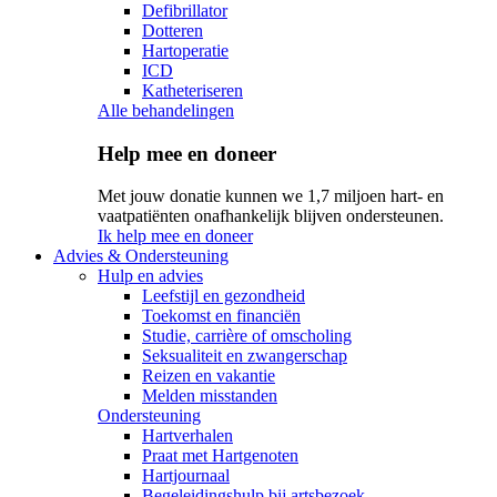
Defibrillator
Dotteren
Hartoperatie
ICD
Katheteriseren
Alle behandelingen
Help mee en doneer
Met jouw donatie kunnen we 1,7 miljoen hart- en
vaatpatiënten onafhankelijk blijven ondersteunen.
Ik help mee en doneer
Advies & Ondersteuning
Hulp en advies
Leefstijl en gezondheid
Toekomst en financiën
Studie, carrière of omscholing
Seksualiteit en zwangerschap
Reizen en vakantie
Melden misstanden
Ondersteuning
Hartverhalen
Praat met Hartgenoten
Hartjournaal
Begeleidingshulp bij artsbezoek