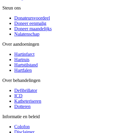
Steun ons
Donateursvoordeel
Doneer eenmalig
Doneer maandelijks
Nalatenschap
Over aandoeningen
Hartinfarct
Hartruis
Hartstilstand
Hartfalen
Over behandelingen
Defibrillator
ICD
Katheteriseren
Dotteren
Informatie en beleid
Colofon
Disclaimer