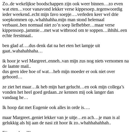
Zo..de wekelijkse boodschappen zijn ook weer binnen…zo even
wat eten…voor vanavond lekker verse kippesoep..tegenwoordig
ieder weekend..echt mijn favo soepje….verleden keer wel drie
soepkommen op..whahhahha.mijn man stond helemaal
verbaast..ben normaal niet zo’n soep liefhebber…maar verse
kippensoep..jammie…met wat witbrood om te soppen…ihhihi..een
echte feestmaal..
ben glad af….dus denk dat na het eten het lampje uit
gaat..wahahahhaha…
ik hoor je wel Margreet..enneh..van mijn zus nog niets vernomen na
de laatste mail..
dus geen idee hoe of wat…heb mijn moeder er ook niet over
gehoord…
ze ziet het maar…ik heb mijn hart gelucht…en ook mijn collega’s
vonden het heel goed gedaan..ze kennen mij ook langer dan
vandaag he…
Ik hoop dat met Eugenie ook alles in orde is….
maar Margreet..geniet lekker van je uitje…en ach…je man is al
gelukkig als hij aan de nasi zit hoor ik zo..whahhahahhah..