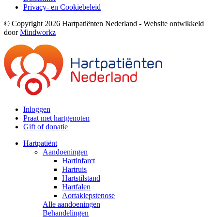
Privacy- en Cookiebeleid
© Copyright 2026 Hartpatiënten Nederland - Website ontwikkeld
door
Mindworkz
Inloggen
Praat met hartgenoten
Gift of donatie
Hartpatiënt
Aandoeningen
Hartinfarct
Hartruis
Hartstilstand
Hartfalen
Aortaklepstenose
Alle aandoeningen
Behandelingen