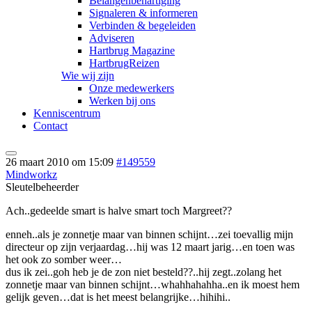
Belangenbehartiging
Signaleren & informeren
Verbinden & begeleiden
Adviseren
Hartbrug Magazine
HartbrugReizen
Wie wij zijn
Onze medewerkers
Werken bij ons
Kenniscentrum
Contact
26 maart 2010 om 15:09
#149559
Mindworkz
Sleutelbeheerder
Ach..gedeelde smart is halve smart toch Margreet??
enneh..als je zonnetje maar van binnen schijnt…zei toevallig mijn
directeur op zijn verjaardag…hij was 12 maart jarig…en toen was
het ook zo somber weer…
dus ik zei..goh heb je de zon niet besteld??..hij zegt..zolang het
zonnetje maar van binnen schijnt…whahhahahha..en ik moest hem
gelijk geven…dat is het meest belangrijke…hihihi..