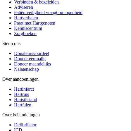
Verbinden & begeleiden
Adviseren
Patiëntveiligheid vraagt om openheid
Hartverhalen
Praat met Hartgenoten
Kenniscentrum
Zorgboeken
Steun ons
Donateursvoordeel
Doneer eenmalig
Doneer maandelijks
Nalatenschap
Over aandoeningen
Hartinfarct
Hartruis
Hartstilstand
Hartfalen
Over behandelingen
Defibrillator
ICD