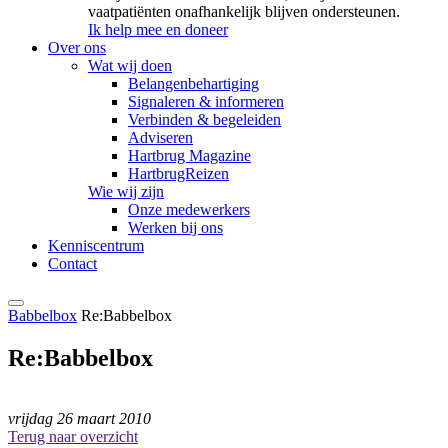
vaatpatiënten onafhankelijk blijven ondersteunen.
Ik help mee en doneer
Over ons
Wat wij doen
Belangenbehartiging
Signaleren & informeren
Verbinden & begeleiden
Adviseren
Hartbrug Magazine
HartbrugReizen
Wie wij zijn
Onze medewerkers
Werken bij ons
Kenniscentrum
Contact
Babbelbox
Re:Babbelbox
Re:Babbelbox
vrijdag 26 maart 2010
Terug naar overzicht