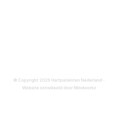
Defibrillator
ICD
Katheteriseren
Dotteren
Informatie en beleid
Colofon
Disclaimer
Privacy- en Cookiebeleid
© Copyright 2026 Hartpatiënten Nederland -
Website ontwikkeld door
Mindworkz