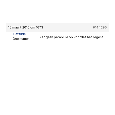
15 maart 2010 om 16:13
#144295
Bettilde
Zet geen parapluie op voordat het regent.
Deelnemer
Kantooradres
Hartpatiënten Nederland