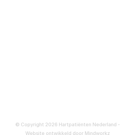
Hartfalen
Over behandelingen
Defibrillator
ICD
Katheteriseren
Dotteren
Informatie en beleid
Colofon
Disclaimer
Privacy- en Cookiebeleid
© Copyright 2026 Hartpatiënten Nederland -
Website ontwikkeld door
Mindworkz