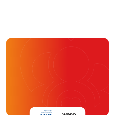
Gezondheid & Aandoeningen
Wat betekenen LDL, HDL
en triglyceriden bij je
cholesterolwaarden?
24 juli 2026
Alvast ontzettend bedankt!
Help mee en doneer
ouw donatie kunnen we 1,7 miljoen
t- en vaatpatiënten onafhankelijk
blijven ondersteunen.