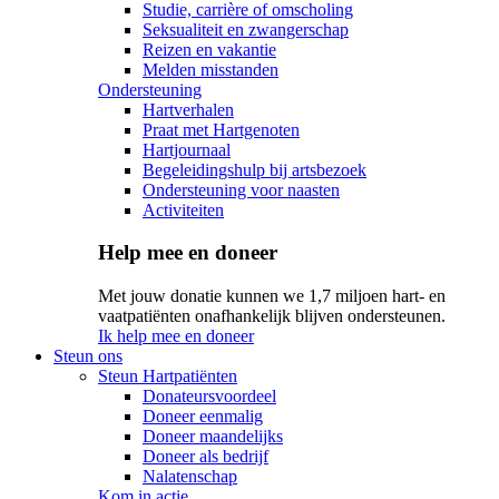
Studie, carrière of omscholing
Seksualiteit en zwangerschap
Reizen en vakantie
Melden misstanden
Ondersteuning
Hartverhalen
Praat met Hartgenoten
Hartjournaal
Begeleidingshulp bij artsbezoek
Ondersteuning voor naasten
Activiteiten
Help mee en doneer
Met jouw donatie kunnen we 1,7 miljoen hart- en
vaatpatiënten onafhankelijk blijven ondersteunen.
Ik help mee en doneer
Steun ons
Steun Hartpatiënten
Donateursvoordeel
Doneer eenmalig
Doneer maandelijks
Doneer als bedrijf
Nalatenschap
Kom in actie