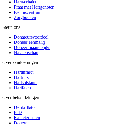
Hartverhalen
Praat met Hartgenoten
Kenniscentrum
Zorgboeken
Steun ons
Donateursvoordeel
Doneer eenmalig
Doneer maandelijks
Nalatenschap
Over aandoeningen
Hartinfarct
Hartruis
Hartstilstand
Hartfalen
Over behandelingen
Defibrillator
ICD
Katheteriseren
Dotteren