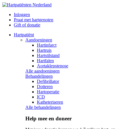
Inloggen
Praat met hartgenoten
Gift of donatie
Hartpatiënt
Aandoeningen
Hartinfarct
Hartruis
Hartstilstand
Hartfalen
Aortaklepstenose
Alle aandoeningen
Behandelingen
Defibrillator
Dotteren
Hartoperatie
ICD
Katheteriseren
Alle behandelingen
Help mee en doneer