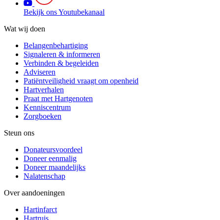
Bekijk ons Youtubekanaal
Wat wij doen
Belangenbehartiging
Signaleren & informeren
Verbinden & begeleiden
Adviseren
Patiëntveiligheid vraagt om openheid
Hartverhalen
Praat met Hartgenoten
Kenniscentrum
Zorgboeken
Steun ons
Donateursvoordeel
Doneer eenmalig
Doneer maandelijks
Nalatenschap
Over aandoeningen
Hartinfarct
Hartruis