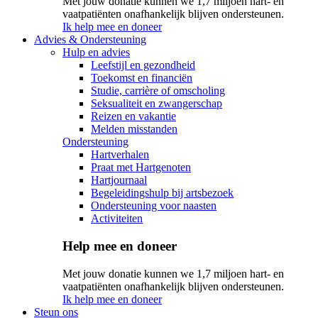
Met jouw donatie kunnen we 1,7 miljoen hart- en
vaatpatiënten onafhankelijk blijven ondersteunen.
Ik help mee en doneer
Advies & Ondersteuning
Hulp en advies
Leefstijl en gezondheid
Toekomst en financiën
Studie, carrière of omscholing
Seksualiteit en zwangerschap
Reizen en vakantie
Melden misstanden
Ondersteuning
Hartverhalen
Praat met Hartgenoten
Hartjournaal
Begeleidingshulp bij artsbezoek
Ondersteuning voor naasten
Activiteiten
Help mee en doneer
Met jouw donatie kunnen we 1,7 miljoen hart- en
vaatpatiënten onafhankelijk blijven ondersteunen.
Ik help mee en doneer
Steun ons