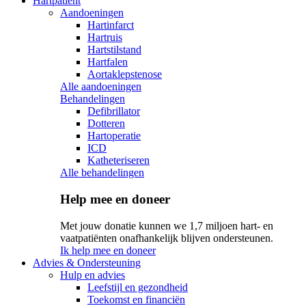
Hartpatiënt
Aandoeningen
Hartinfarct
Hartruis
Hartstilstand
Hartfalen
Aortaklepstenose
Alle aandoeningen
Behandelingen
Defibrillator
Dotteren
Hartoperatie
ICD
Katheteriseren
Alle behandelingen
Help mee en doneer
Met jouw donatie kunnen we 1,7 miljoen hart- en
vaatpatiënten onafhankelijk blijven ondersteunen.
Ik help mee en doneer
Advies & Ondersteuning
Hulp en advies
Leefstijl en gezondheid
Toekomst en financiën