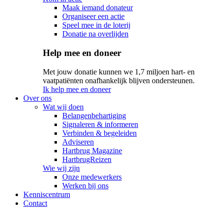
Maak iemand donateur
Organiseer een actie
Speel mee in de loterij
Donatie na overlijden
Help mee en doneer
Met jouw donatie kunnen we 1,7 miljoen hart- en
vaatpatiënten onafhankelijk blijven ondersteunen.
Ik help mee en doneer
Over ons
Wat wij doen
Belangenbehartiging
Signaleren & informeren
Verbinden & begeleiden
Adviseren
Hartbrug Magazine
HartbrugReizen
Wie wij zijn
Onze medewerkers
Werken bij ons
Kenniscentrum
Contact