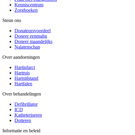
Kenniscentrum
Zorgboeken
Steun ons
Donateursvoordeel
Doneer eenmalig
Doneer maandelijks
Nalatenschap
Over aandoeningen
Hartinfarct
Hartruis
Hartstilstand
Hartfalen
Over behandelingen
Defibrillator
ICD
Katheteriseren
Dotteren
Informatie en beleid