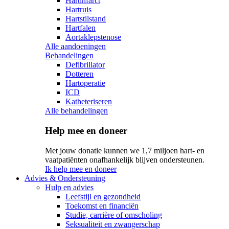
Hartinfarct
Hartruis
Hartstilstand
Hartfalen
Aortaklepstenose
Alle aandoeningen
Behandelingen
Defibrillator
Dotteren
Hartoperatie
ICD
Katheteriseren
Alle behandelingen
Help mee en doneer
Met jouw donatie kunnen we 1,7 miljoen hart- en
vaatpatiënten onafhankelijk blijven ondersteunen.
Ik help mee en doneer
Advies & Ondersteuning
Hulp en advies
Leefstijl en gezondheid
Toekomst en financiën
Studie, carrière of omscholing
Seksualiteit en zwangerschap