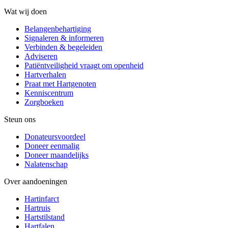
Wat wij doen
Belangenbehartiging
Signaleren & informeren
Verbinden & begeleiden
Adviseren
Patiëntveiligheid vraagt om openheid
Hartverhalen
Praat met Hartgenoten
Kenniscentrum
Zorgboeken
Steun ons
Donateursvoordeel
Doneer eenmalig
Doneer maandelijks
Nalatenschap
Over aandoeningen
Hartinfarct
Hartruis
Hartstilstand
Hartfalen