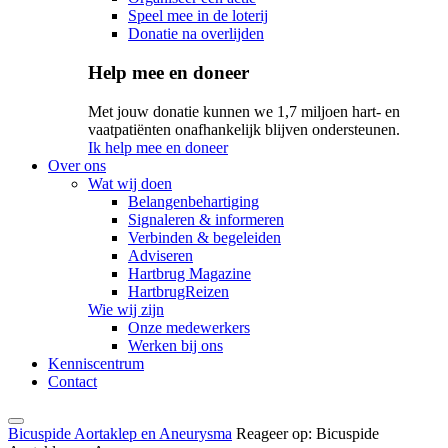
Speel mee in de loterij
Donatie na overlijden
Help mee en doneer
Met jouw donatie kunnen we 1,7 miljoen hart- en
vaatpatiënten onafhankelijk blijven ondersteunen.
Ik help mee en doneer
Over ons
Wat wij doen
Belangenbehartiging
Signaleren & informeren
Verbinden & begeleiden
Adviseren
Hartbrug Magazine
HartbrugReizen
Wie wij zijn
Onze medewerkers
Werken bij ons
Kenniscentrum
Contact
Bicuspide Aortaklep en Aneurysma
Reageer op: Bicuspide