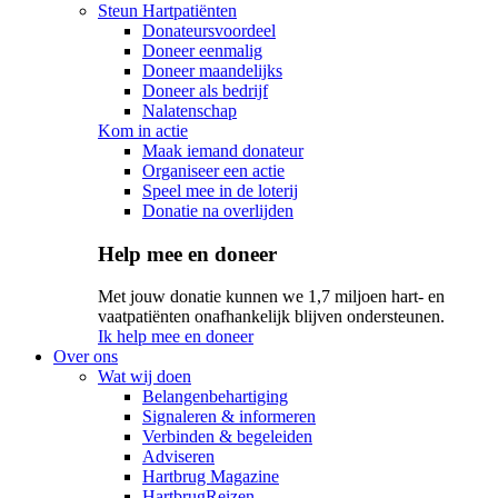
Steun Hartpatiënten
Donateursvoordeel
Doneer eenmalig
Doneer maandelijks
Doneer als bedrijf
Nalatenschap
Kom in actie
Maak iemand donateur
Organiseer een actie
Speel mee in de loterij
Donatie na overlijden
Help mee en doneer
Met jouw donatie kunnen we 1,7 miljoen hart- en
vaatpatiënten onafhankelijk blijven ondersteunen.
Ik help mee en doneer
Over ons
Wat wij doen
Belangenbehartiging
Signaleren & informeren
Verbinden & begeleiden
Adviseren
Hartbrug Magazine
HartbrugReizen