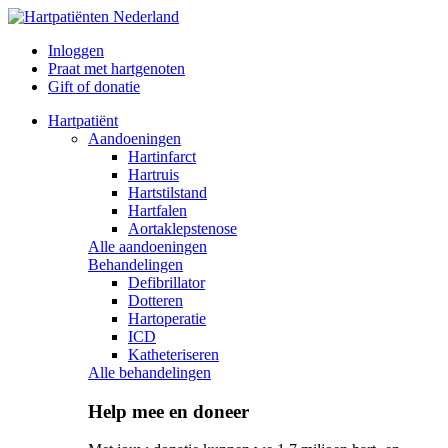
Inloggen
Praat met hartgenoten
Gift of donatie
Hartpatiënt
Aandoeningen
Hartinfarct
Hartruis
Hartstilstand
Hartfalen
Aortaklepstenose
Alle aandoeningen
Behandelingen
Defibrillator
Dotteren
Hartoperatie
ICD
Katheteriseren
Alle behandelingen
Help mee en doneer