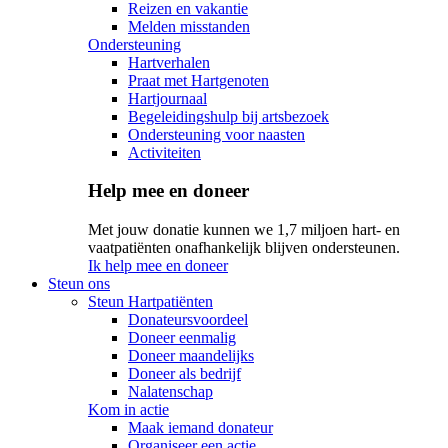
Reizen en vakantie
Melden misstanden
Ondersteuning
Hartverhalen
Praat met Hartgenoten
Hartjournaal
Begeleidingshulp bij artsbezoek
Ondersteuning voor naasten
Activiteiten
Help mee en doneer
Met jouw donatie kunnen we 1,7 miljoen hart- en
vaatpatiënten onafhankelijk blijven ondersteunen.
Ik help mee en doneer
Steun ons
Steun Hartpatiënten
Donateursvoordeel
Doneer eenmalig
Doneer maandelijks
Doneer als bedrijf
Nalatenschap
Kom in actie
Maak iemand donateur
Organiseer een actie