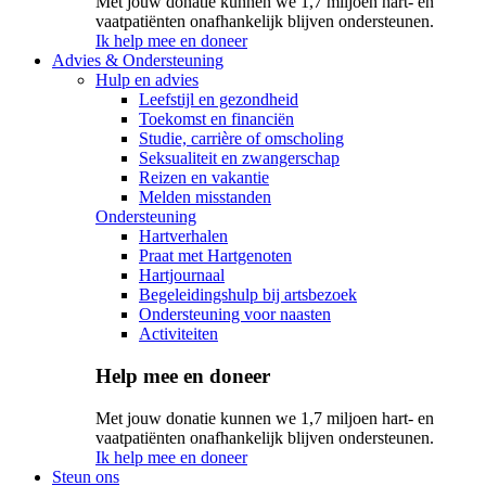
Met jouw donatie kunnen we 1,7 miljoen hart- en
vaatpatiënten onafhankelijk blijven ondersteunen.
Ik help mee en doneer
Advies & Ondersteuning
Hulp en advies
Leefstijl en gezondheid
Toekomst en financiën
Studie, carrière of omscholing
Seksualiteit en zwangerschap
Reizen en vakantie
Melden misstanden
Ondersteuning
Hartverhalen
Praat met Hartgenoten
Hartjournaal
Begeleidingshulp bij artsbezoek
Ondersteuning voor naasten
Activiteiten
Help mee en doneer
Met jouw donatie kunnen we 1,7 miljoen hart- en
vaatpatiënten onafhankelijk blijven ondersteunen.
Ik help mee en doneer
Steun ons