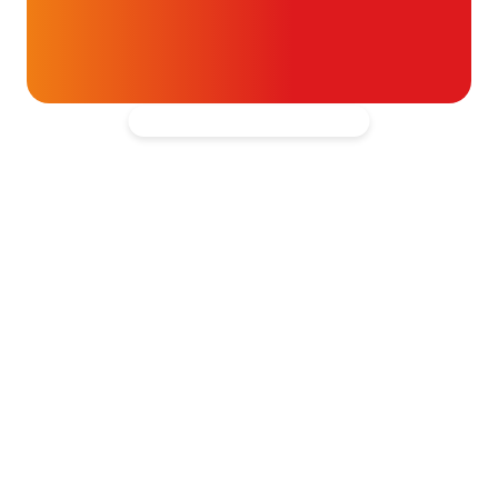
blijven ondersteunen.
Kantooradres
Hartpatiënten Nederland