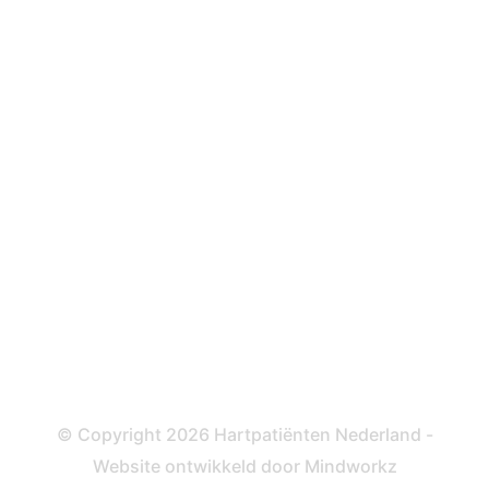
Hartfalen
Over behandelingen
Defibrillator
ICD
Katheteriseren
Dotteren
Informatie en beleid
Colofon
Disclaimer
Privacy- en Cookiebeleid
© Copyright 2026 Hartpatiënten Nederland -
Website ontwikkeld door
Mindworkz