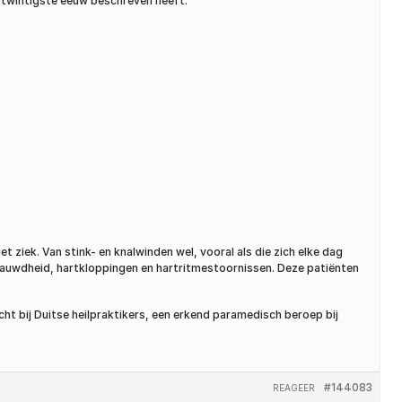
 twintigste eeuw beschreven heeft.
 ziek. Van stink- en knalwinden wel, vooral als die zich elke dag
benauwdheid, hartkloppingen en hartritmestoornissen. Deze patiënten
 bij Duitse heilpraktikers, een erkend paramedisch beroep bij
#144083
REAGEER