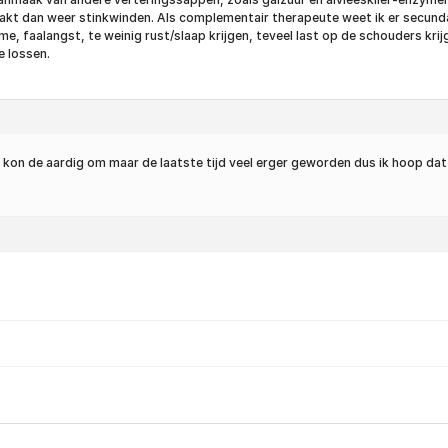
akt dan weer stinkwinden. Als complementair therapeute weet ik er secunda
me, faalangst, te weinig rust/slaap krijgen, teveel last op de schouders kr
e lossen.
ik kon de aardig om maar de laatste tijd veel erger geworden dus ik hoop d