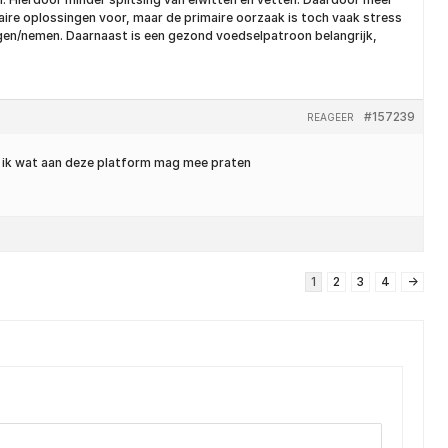
ire oplossingen voor, maar de primaire oorzaak is toch vaak stress
ijgen/nemen. Daarnaast is een gezond voedselpatroon belangrijk,
#157239
REAGEER
at ik wat aan deze platform mag mee praten
1
2
3
4
→