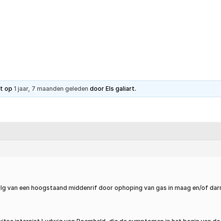
Hartpatiënt
Advies & Ondersteuning
Ste
et op
1 jaar, 7 maanden geleden
door
Els galiart
.
volg van een hoogstaand middenrif door ophoping van gas in maag en/of da