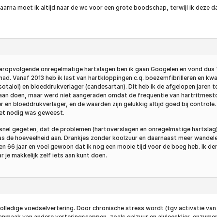
daarna moet ik altijd naar de wc voor een grote boodschap, terwijl ik deze 
aropvolgende onregelmatige hartslagen ben ik gaan Googelen en vond dus “Ro
gehad. Vanaf 2013 heb ik last van hartkloppingen c.q. boezemfibrilleren en
otalol) en bloeddrukverlager (candesartan). Dit heb ik de afgelopen jaren to
gaan doen, maar werd niet aangeraden omdat de frequentie van hartritmestoo
r en bloeddrukverlager, en de waarden zijn gelukkig altijd goed bij controle.
niet nodig was geweest.
 snel gegeten, dat de problemen (hartoverslagen en onregelmatige hartslag) 
n pas de hoeveelheid aan. Drankjes zonder koolzuur en daarnaast meer wandele
n 66 jaar en voel gewoon dat ik nog een mooie tijd voor de boeg heb. Ik de
r je makkelijk zelf iets aan kunt doen.
lledige voedselvertering. Door chronische stress wordt (tgv activatie van
maak van andere verteringssappen, zoals galzuur en alvleesklier-enzymen.