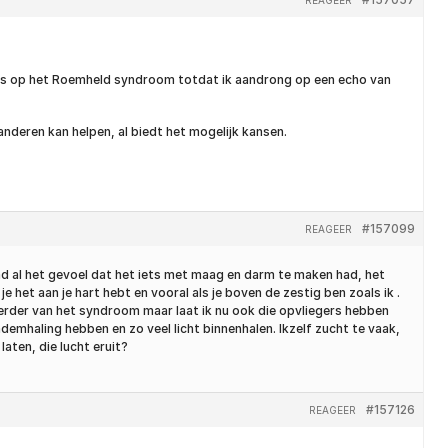
wees op het Roemheld syndroom totdat ik aandrong op een echo van
nderen kan helpen, al biedt het mogelijk kansen.
#157099
REAGEER
k had al het gevoel dat het iets met maag en darm te maken had, het
het aan je hart hebt en vooral als je boven de zestig ben zoals ik .
eerder van het syndroom maar laat ik nu ook die opvliegers hebben
emhaling hebben en zo veel licht binnenhalen. Ikzelf zucht te vaak,
aten, die lucht eruit?
#157126
REAGEER