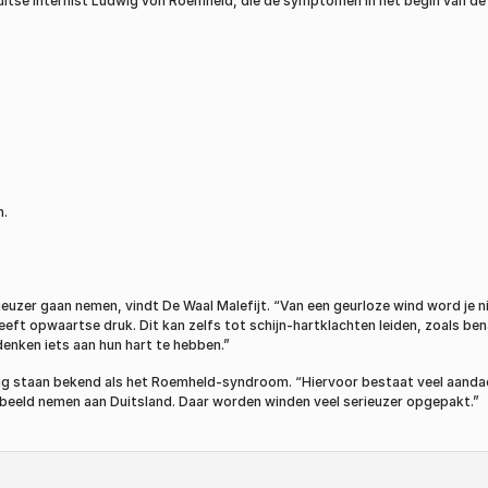
se internist Ludwig von Roemheld, die de symptomen in het begin van de
n.
uzer gaan nemen, vindt De Waal Malefijt. “Van een geurloze wind word je niet
eeft opwaartse druk. Dit kan zelfs tot schijn-hartklachten leiden, zoals 
enken iets aan hun hart te hebben.”
g staan bekend als het Roemheld-syndroom. “Hiervoor bestaat veel aandacht
eeld nemen aan Duitsland. Daar worden winden veel serieuzer opgepakt.”