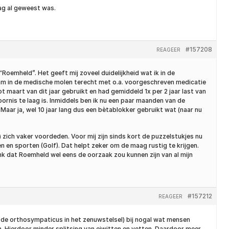
dag al geweest was.
#157208
REAGEER
emheld”. Het geeft mij zoveel duidelijkheid wat ik in de
 kwam in de medische molen terecht met o.a. voorgeschreven medicatie
t maart van dit jaar gebruikt en had gemiddeld 1x per 2 jaar last van
rnis te laag is. Inmiddels ben ik nu een paar maanden van de
 Maar ja, wel 10 jaar lang dus een bètablokker gebruikt wat (naar nu
zich vaker voordeden. Voor mij zijn sinds kort de puzzelstukjes nu
n en sporten (Golf). Dat helpt zeker om de maag rustig te krijgen.
nk dat Roemheld wel eens de oorzaak zou kunnen zijn van al mijn
#157212
REAGEER
 de orthosympaticus in het zenuwstelsel) bij nogal wat mensen
 Hierdoor minder splitsing van eiwitten en vetten. Daardoor meer