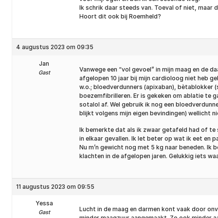
Ik schrik daar steeds van. Toeval of niet, maar 
Hoort dit ook bij Roemheld?
4 augustus 2023 om 09:35
Jan
Vanwege een “vol gevoel” in mijn maag en de da
Gast
afgelopen 10 jaar bij mijn cardioloog niet heb 
w.o.; bloedverdunners (apixaban), bètablokker (s
boezemfibrilleren. Er is gekeken om ablatie te 
sotalol af. Wel gebruik ik nog een bloedverdunne
blijkt volgens mijn eigen bevindingen) wellicht 
Ik bemerkte dat als ik zwaar getafeld had of te
in elkaar gevallen. Ik let beter op wat ik eet e
Nu m’n gewicht nog met 5 kg naar beneden. Ik be
klachten in de afgelopen jaren. Gelukkig iets waa
11 augustus 2023 om 09:55
Yessa
Lucht in de maag en darmen kont vaak door onvo
Gast
minder maagzuur aangemaakt. Zo ook minder aan