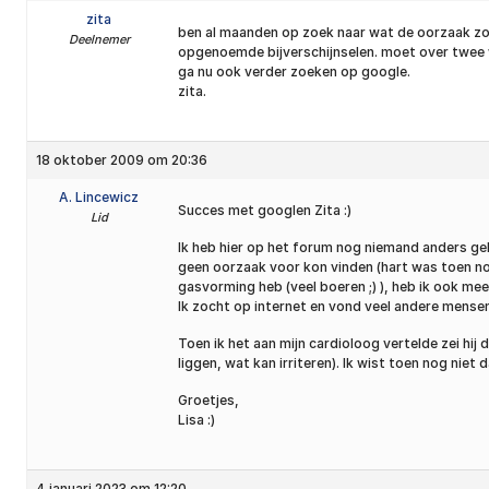
zita
ben al maanden op zoek naar wat de oorzaak zou 
Deelnemer
opgenoemde bijverschijnselen. moet over twee w
ga nu ook verder zoeken op google.
zita.
18 oktober 2009 om 20:36
A. Lincewicz
Succes met googlen Zita :)
Lid
Ik heb hier op het forum nog niemand anders ge
geen oorzaak voor kon vinden (hart was toen nog
gasvorming heb (veel boeren ;) ), heb ik ook me
Ik zocht op internet en vond veel andere mense
Toen ik het aan mijn cardioloog vertelde zei hi
liggen, wat kan irriteren). Ik wist toen nog niet
Groetjes,
Lisa :)
4 januari 2023 om 12:20