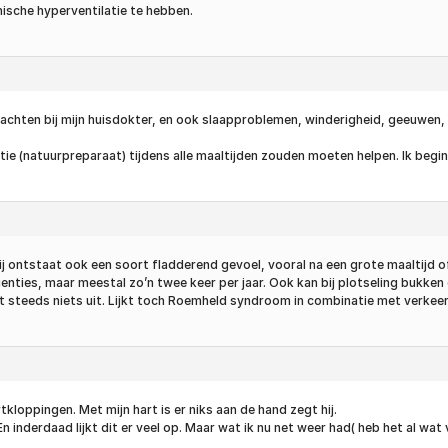
nische hyperventilatie te hebben.
lachten bij mijn huisdokter, en ook slaapproblemen, winderigheid, geeuwen,
e (natuurpreparaat) tijdens alle maaltijden zouden moeten helpen. Ik begin
 mij ontstaat ook een soort fladderend gevoel, vooral na een grote maaltijd of 
enties, maar meestal zo’n twee keer per jaar. Ook kan bij plotseling bukken o
 steeds niets uit. Lijkt toch Roemheld syndroom in combinatie met verkee
rtkloppingen. Met mijn hart is er niks aan de hand zegt hij.
 inderdaad lijkt dit er veel op. Maar wat ik nu net weer had( heb het al wat