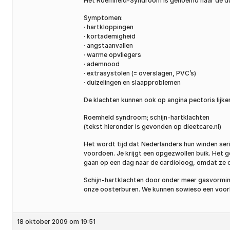
Het Roemheld-Syndroom is genoemd naar de duit
Symptomen:
· hartkloppingen
· kortademigheid
· angstaanvallen
· warme opvliegers
· ademnood
· extrasystolen (= overslagen, PVC’s)
· duizelingen en slaapproblemen
De klachten kunnen ook op angina pectoris lijke
Roemheld syndroom; schijn-hartklachten
(tekst hieronder is gevonden op dieetcare.nl)
Het wordt tijd dat Nederlanders hun winden serie
voordoen. Je krijgt een opgezwollen buik. Het g
gaan op een dag naar de cardioloog, omdat ze d
Schijn-hartklachten door onder meer gasvormin
onze oosterburen. We kunnen sowieso een voorb
18 oktober 2009 om 19:51