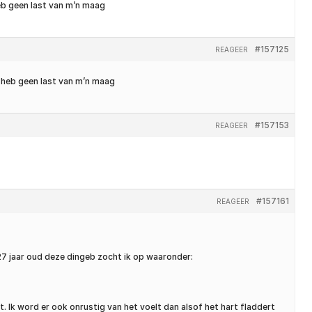
heb geen last van m’n maag
#157125
REAGEER
k heb geen last van m’n maag
#157153
REAGEER
#157161
REAGEER
 27 jaar oud deze dingeb zocht ik op waaronder:
 Ik word er ook onrustig van het voelt dan alsof het hart fladdert