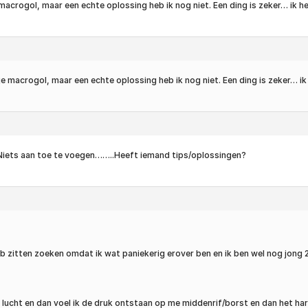
 macrogol, maar een echte oplossing heb ik nog niet. Een ding is zeker… ik 
je macrogol, maar een echte oplossing heb ik nog niet. Een ding is zeker… i
-( Niets aan toe te voegen……..Heeft iemand tips/oplossingen?
heb zitten zoeken omdat ik wat paniekerig erover ben en ik ben wel nog jong
ucht en dan voel ik de druk ontstaan op me middenrif/borst en dan het hart.