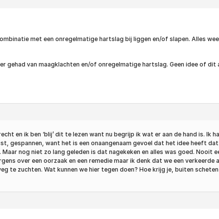
combinatie met een onregelmatige hartslag bij liggen en/of slapen. Alles 
.
er gehad van maagklachten en/of onregelmatige hartslag. Geen idee of dit a
cht en ik ben ‘blij’ dit te lezen want nu begrijp ik wat er aan de hand is. I
t, gespannen, want het is een onaangenaam gevoel dat het idee heeft dat je 
. Maar nog niet zo lang geleden is dat nagekeken en alles was goed. Nooit 
rgens over een oorzaak en een remedie maar ik denk dat we een verkeerde ad
eg te zuchten. Wat kunnen we hier tegen doen? Hoe krijg je, buiten scheten l