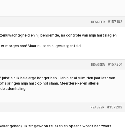
#157192
REAGEER
 zenuwachtigheid en hij benoemde, na controle van mijn hartslag en
 er morgen aan! Maar nu toch al gerustgesteld.
#157201
REAGEER
juist als ik hele erge honger heb. Heb hier al ruim tien jaar last van
f springen mijn hart op hol slaan. Meerdere keren allerlei
rde ademhaling.
#157203
REAGEER
 vaker gehad) : ik zit gewoon te lezen en opeens wordt het zwart