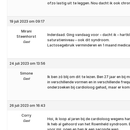
ofzo lastig uit te leggen. Nou dacht ik ook chro
19 juli 2023 om 09:17
Mirani
Inderdaad. Ging vandaag voor – dacht ik – hartk
Steenhorst
saturatieniveau – ook dit syndroom.
Gast
Lactosegebruik verminderen en 1 maand medicati
24 juli 2023 om 13:56
Simone
Ik ben zó blij om dit te lezen. Ben 27 jaar en bij
Gast
in verschillende vormen en in verschillende frequ
onderzoeken bij cardioloog gehad, maar er komt
26 juli 2023 om 16:43
Corry
Hoi, ik loop al jaren bij de cardioloog wegens ha
Gast
Ik heb al gehoord van het Roemheld syndroom. En
voor mij. ogen en ben ik een seconde weg.