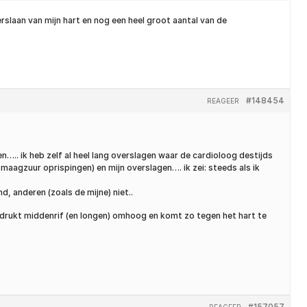
slaan van mijn hart en nog een heel groot aantal van de
#148454
REAGEER
.. ik heb zelf al heel lang overslagen waar de cardioloog destijds
maagzuur oprispingen) en mijn overslagen…. ik zei: steeds als ik
 anderen (zoals de mijne) niet..
g drukt middenrif (en longen) omhoog en komt zo tegen het hart te
#157057
REAGEER