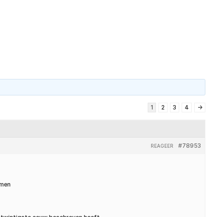
un ons
Over ons
Kenniscentrum
Contact
1
2
3
4
→
#78953
REAGEER
rmen