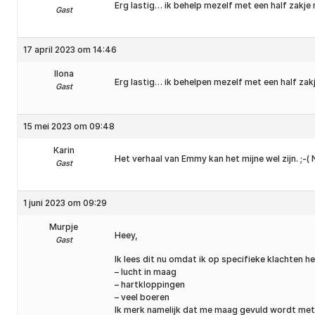
Erg lastig… ik behelp mezelf met een half zakje
Gast
17 april 2023 om 14:46
Ilona
Erg lastig… ik behelpen mezelf met een half zak
Gast
15 mei 2023 om 09:48
Karin
Het verhaal van Emmy kan het mijne wel zijn. ;
Gast
1 juni 2023 om 09:29
Murpje
Heey,
Gast
Ik lees dit nu omdat ik op specifieke klachten 
– lucht in maag
– hartkloppingen
– veel boeren
Ik merk namelijk dat me maag gevuld wordt met l