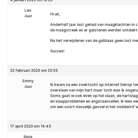
Leo
Hi all,
Gast
Anderhalf jaar last gehad van maagklachten in 
de maagstreek en er galstenen werden ontdekt
Na het verwijderen van de galblaas geen last me
Succes!
22 februari 2023 om 23:55
Emmy
Ik kwam na een zoektocht op internet hierop tere
Gast
overslaan van mijn hart maar toch was ik ongerus
Soms gaat ie ook even op hol slaan, de hartslag
en slaapproblemen en angstaanvallen. Ik lees ne
om een soort misselijk gevoel in het middenrif w
17 april 2023 om 14:45
Ilona