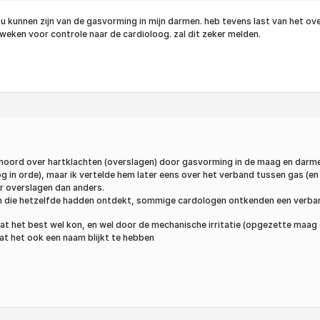
kunnen zijn van de gasvorming in mijn darmen. heb tevens last van het over
eken voor controle naar de cardioloog. zal dit zeker melden.
hoord over hartklachten (overslagen) door gasvorming in de maag en darmen…
 in orde), maar ik vertelde hem later eens over het verband tussen gas (en 
er overslagen dan anders.
n die hetzelfde hadden ontdekt, sommige cardologen ontkenden een verband,
j dat het best wel kon, en wel door de mechanische irritatie (opgezette maa
 dat het ook een naam blijkt te hebben